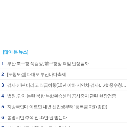
[많이 본 뉴스]
1
부산 북구청 쑥뜸방, 前구청장 책임 인정될까
2
[도청도설] 다대포 부산바다축제
3
검사 신분 버리고 직급하향(10년 이하 저연차 검사)…檢 중수청행 기피
4
법원, 단차 논란 북항 복합환승센터 공사중지 관련 현장검증
5
지방국립대 이르면 내년 신입생부터 ‘등록금 0원’(종합)
6
통영시민 추석 전 35만 원 받는다