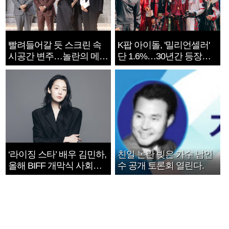
빨려들어갈 듯 스크린 속
K팝 아이돌, '밀리언셀러'
시공간 변주…놀란의 메시
단 1.6%…30년간 등장
지는 ‘전쟁 속죄’
1182개팀 전수조사
‘라이징 스타’ 배우 김민하,
친일 논란 빚은 가수 남인
올해 BIFF 개막식 사회자
수 공개 토론회 열린다.
확정