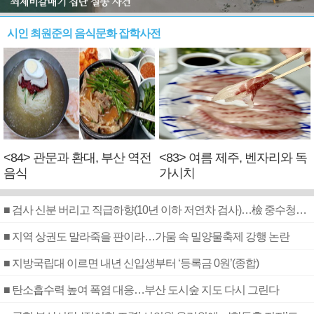
시인 최원준의 음식문화 잡학사전
<84> 관문과 환대, 부산 역전
<83> 여름 제주, 벤자리와 독
음식
가시치
■ 검사 신분 버리고 직급하향(10년 이하 저연차 검사)…檢 중수청행 기피
■ 지역 상권도 말라죽을 판이라…가뭄 속 밀양물축제 강행 논란
■ 지방국립대 이르면 내년 신입생부터 ‘등록금 0원’(종합)
■ 탄소흡수력 높여 폭염 대응…부산 도시숲 지도 다시 그린다