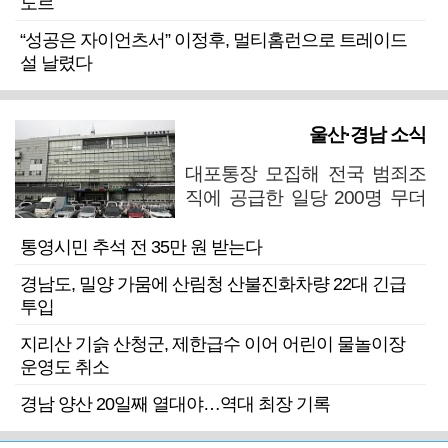
도르
“성공은 자이언츠서” 이정후, 멀티홈런으로 트레이드
설 날렸다
울산·경남 소식
대포통장 모집해 전국 범죄조
직에 공급한 일당 200명 무더
기 검거
통영시민 추석 전 35만 원 받는다
경남도, 밀양 가뭄에 산림청 산불진화차량 22대 긴급
투입
지리산 기슭 산청군, 제한급수 이어 어린이 물놀이장
운영도 취소
경남 양산 20일째 열대야…역대 최장 기록