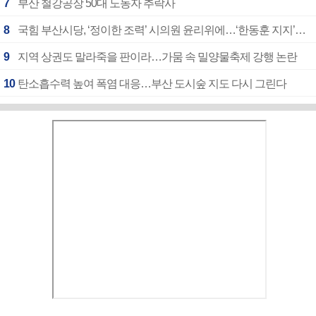
7
부산 철강공장 50대 노동자 추락사
8
국힘 부산시당, ‘정이한 조력’ 시의원 윤리위에…‘한동훈 지지’도 신고접수
9
지역 상권도 말라죽을 판이라…가뭄 속 밀양물축제 강행 논란
10
탄소흡수력 높여 폭염 대응…부산 도시숲 지도 다시 그린다