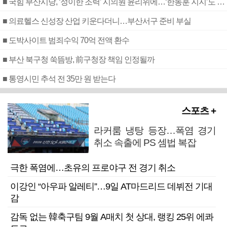
■ 국힘 부산시당, ‘정이한 조력’ 시의원 윤리위에…‘한동훈 지지’도 신고접수
■ 의료헬스 신성장 산업 키운다더니…부산서구 준비 부실
■ 도박사이트 범죄수익 70억 전액 환수
■ 부산 북구청 쑥뜸방, 前구청장 책임 인정될까
■ 통영시민 추석 전 35만 원 받는다
스포츠 +
라커룸 냉탕 등장…폭염 경기
취소 속출에 PS 셈법 복잡
극한 폭염에…초유의 프로야구 전 경기 취소
이강인 “아우파 알레티”…9일 AT마드리드 데뷔전 기대
감
감독 없는 韓축구팀 9월 A매치 첫 상대, 랭킹 25위 에콰