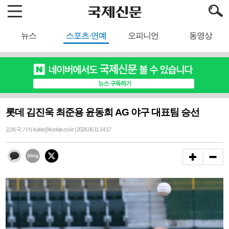
뉴스
스포츠·연예
오피니언
동영상
롯데 김진욱 최준용 윤동희 AG 야구 대표팀 승선
김희국 기자 kukie@kookje.co.kr | 2026.06.11 14:17