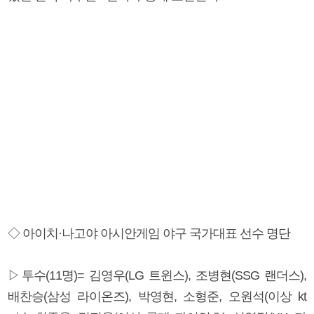
◇ 아이치·나고야 아시안게임 야구 국가대표 선수 명단
▷투수(11명)= 김영우(LG 트윈스), 조병현(SSG 랜더스),
배찬승(삼성 라이온즈), 박영현, 소형준, 오원석(이상 kt