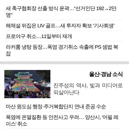
새 축구협회장 선출 방식 윤곽…“선거인단 192→2만
명”
해체설 뒤집은 LIV 골프…새 투자자 확보 ‘기사회생’
프로야구 취소…11일부터 재개
라커룸 냉탕 등장…폭염 경기취소 속출에 PS 셈법 복
잡
울산·경남 소식
진주성의 역사, 빛과 미디어로
되살아난다
마산 원도심 행정·주거복합단지 연내 준공 수순
폭염에 온열질환 등 안전사고 우려… 양산시, '어필 레
이스' 취소