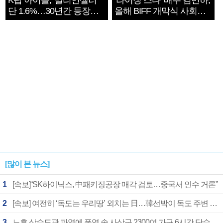
K팝 아이돌, '밀리언셀러'
‘라이징 스타’ 배우 김민하,
단 1.6%…30년간 등장
올해 BIFF 개막식 사회자
1182개팀 전수조사
확정
[많이 본 뉴스]
1
[속보]“SK하이닉스, 中패키징공장 매각 검토…중국서 인수 거론”
2
[속보] 여전히 ‘독도는 우리땅’ 외치는 日…韓선박이 독도 주변 해양조사 활동하자 반발
3
노후 상수도관 파열에 폭염 속 사상구 2300여 가구 6시간 단수