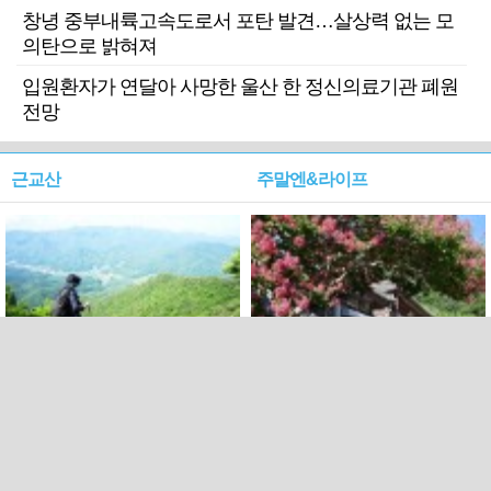
창녕 중부내륙고속도로서 포탄 발견…살상력 없는 모
의탄으로 밝혀져
입원환자가 연달아 사망한 울산 한 정신의료기관 폐원
전망
근교산
주말엔&라이프
근교산&그너머…상주·문경
폭염보다 더 뜨거워라…100
청화산~시루봉
일을 붉게 불태울 ‘선비정신’
피었네