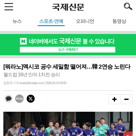
뉴스
스포츠·연예
오피니언
동영상
[뭐라노]멕시코 공수 세밀함 떨어져…韓 2연승 노린다
월드컵 16년 만의 1차전 승리
김희국 기자 kukie@kookje.co.kr | 2026.06.15 09:05