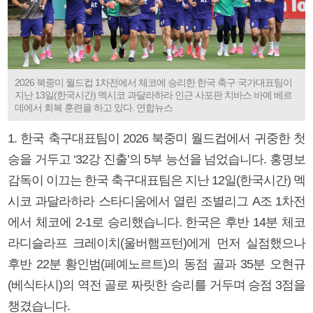
2026 북중미 월드컵 1차전에서 체코에 승리한 한국 축구 국가대표팀이
지난 13일(한국시간) 멕시코 과달라하라 인근 사포판 치바스 바예 베르
데에서 회복 훈련을 하고 있다. 연합뉴스
1. 한국 축구대표팀이 2026 북중미 월드컵에서 귀중한 첫
승을 거두고 ‘32강 진출’의 5부 능선을 넘었습니다. 홍명보
감독이 이끄는 한국 축구대표팀은 지난 12일(한국시간) 멕
시코 과달라하라 스타디움에서 열린 조별리그 A조 1차전
에서 체코에 2-1로 승리했습니다. 한국은 후반 14분 체코
라디슬라프 크레이치(울버햄프턴)에게 먼저 실점했으나
후반 22분 황인범(페예노르트)의 동점 골과 35분 오현규
(베식타시)의 역전 골로 짜릿한 승리를 거두며 승점 3점을
챙겼습니다.