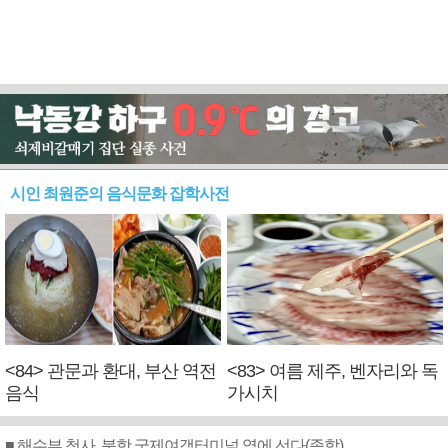
시인 최원준의 음식문화 잡학사전
<84> 관문과 환대, 부산 역전
<83> 여름 제주, 벤자리와 독
음식
가시치
■ 해수부 청사, 북항 국제여객터미널 옆에 선다(종합)