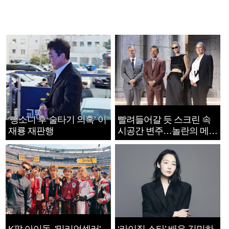
‘뺑소니 후 술타기 의혹’ 이
빨려들어갈 듯 스크린 속
재룡 재판행
시공간 변주…놀란의 메시
지는 ‘전쟁 속죄’