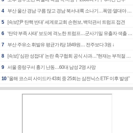
4
부산 울산 경남 구름 많고 경남 북서내륙 소나기…폭염·열대야 계속
5
[속보]‘尹 탄핵 반대’ 세계로교회 손현보, 백악관서 트럼프 접견
6
‘탄약 부족 사태’ 보도에 격노한 트럼프…군사기밀 유출자 색출 지시
7
부산 주유소 휘발유 평균가 ℓ당 1849원… 전주보다 3원 ↓
8
[속보] ‘심판 성접대’ 논란 축구협회 공식 사과…“현재는 부적절 행위 없어”
9
서울 중랑구서 흉기 난동…60대 남성 2명 사망
10
"올해 코스피 사이드카 43회 중 25회는 삼전닉스 ETF 이후 발생"