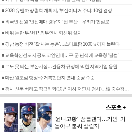
■ 2028 유엔 해양총회 개최지, ‘부산이냐 제주냐’ 10일 결정
■ 외국인 선원 ‘인신매매 경유지’ 된 부산…우려가 현실로
■ 비위 논란 부산TP, 외부인사 혁신위 설치
■ 경남 농정 비전 ‘잘 사는 농촌’…스마트팜 1000㏊까지 늘린다
■ 교육혁신선도지 공모 코앞인데…구·군 난색에 교육청 ‘쩔쩔’
■ 르노 못 타는 부산시장…관용차 규정에 막힌 지역기업 응원
■ 마산 원도심 행정·주거복합단지 연내 준공 수순
■ 검사 신분 버리고 직급하향(10년 이하 저연차 검사)…檢 중수청행 기피
스포츠 +
‘윤나고황’ 꿈틀댄다…거인 가
을야구 불씨 살릴까