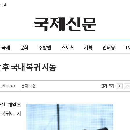
타그램
국제
문화
주말엔
스포츠
기획
인터뷰
T
 후 국내 복귀 시동
 19:11:49
| 본지 15면
글자 크기
울산 웨일즈
 복귀에 시