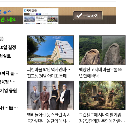
합)
10일 결정
 현실로
피란마을 67년 역사인데…
백양산 고지대 마을우물 55
■ 경남 농정 비전 ‘잘 사는 농촌’…스마트팜 1000㏊까지 늘린다
전교생 24명 아미초 통폐합
년 만에 바닥
■ 교육혁신선도지 공모 코앞인데…구·군 난색에 교육청 ‘쩔쩔’
기로
역기업 응원
■ 검사 신분 버리고 직급하향(10년 이하 저연차 검사)…檢 중수청행 기피
빨려들어갈 듯 스크린 속 시
그린벨트에 서바이벌 게임
공간 변주…놀란의 메시지
장? 잇단 개장 문의에 찬반 논
는 ‘전쟁 속죄’
쟁