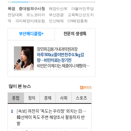
폭염
중대범죄수사청
해양수산부
더불어민주당
전당대회
르노코리아
부산관광
교육혁신선도지
역
극지해양미래포럼
인신매매
UN해양총회
부산메디클럽+
전문의 생생톡
이유림 광도한의원 원장
목 통증, 침·뜸·추나 같이 하면 효과
적
휴대전화가 우리의 일상에 들어온 지
20년이 넘었다. 요즘에는 사람들 대
부분 스마트폰이라는 작은 기계를 한
시도 손에서 떼어놓지 않는다. 스마
많이 본 뉴스
트폰을 오래 사용하는
종합
정치
경제
사회
스포츠
1
[속보] 여전히 ‘독도는 우리땅’ 외치는 日…
韓선박이 독도 주변 해양조사 활동하자 반
발