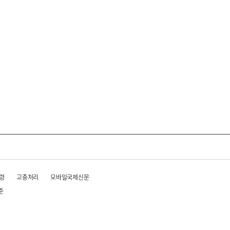
령
고충처리
모바일국제신문
준