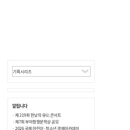
포] 2회 : 하늘에서 만난 얼음의 나라
알립니다
· 제 219회 한낮의 유U; 콘서트
· 제7회 부마항쟁문학상 공모
· 2026 국제 어린이·청소년 경제아카데미