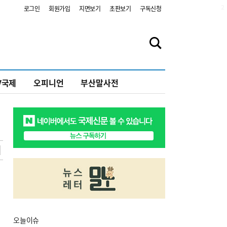
2
로그인
회원가입
지면보기
초판보기
구독신청
V국제
오피니언
부산말사전
오늘
이슈