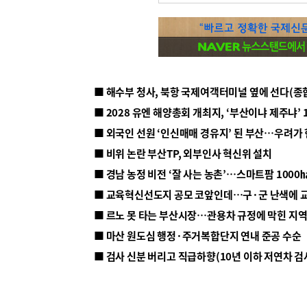
■ 해수부 청사, 북항 국제여객터미널 옆에 선다(종
■ 2028 유엔 해양총회 개최지, ‘부산이냐 제주냐’ 
■ 외국인 선원 ‘인신매매 경유지’ 된 부산…우려가
■ 비위 논란 부산TP, 외부인사 혁신위 설치
■ 르노 못 타는 부산시장…관용차 규정에 막힌 지
■ 마산 원도심 행정·주거복합단지 연내 준공 수순