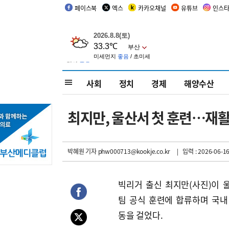
페이스북
엑스
카카오채널
유튜브
인스
사회
정치
경제
해양수산
최지만, 울산서 첫 훈련…재활
박혜원 기자
phw000713@kookje.co.kr
| 입력 : 2026-06-16
빅리거 출신 최지만(사진)이 
팀 공식 훈련에 합류하며 국내
동을 걸었다.