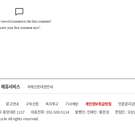
제휴서비스
국제신문대관안내
광고안내
구독신청
독자투고
기사제보
개인정보취급방침
언론윤리강
구 중앙대로 1217
대표전화 : 051-500-5114
발행인·인쇄인 : 황문성
편집인 : 오상
.kr All rights reserved.