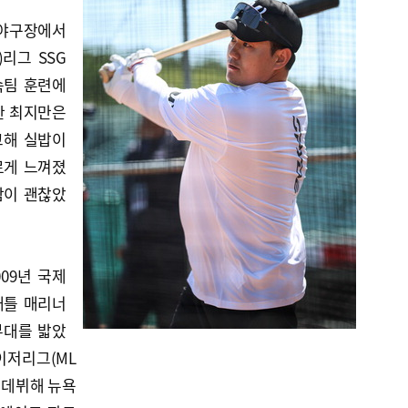
수야구장에서
)리그 SSG
속팀 훈련에
한 최지만은
교해 실밥이
르게 느껴졌
감이 괜찮았
09년 국제
애틀 매리너
 무대를 밟았
이저리그(ML
 데뷔해 뉴욕