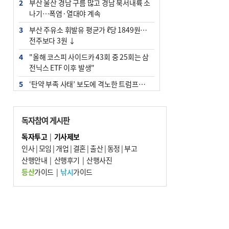
2
부산 울산 경남 구름 많고 경남 북서내륙 소
나기…폭염·열대야 계속
3
부산 주유소 휘발유 평균가 ℓ당 1849원…
전주보다 3원 ↓
4
"올해 코스피 사이드카 43회 중 25회는 삼
전닉스 ETF 이후 발생"
5
‘탄약 부족 사태’ 보도에 격노한 트럼프…
군사기밀 유출자 색출 지시
6
[속보] ‘심판 성접대’ 논란 축구협회 공식 사
독자참여 게시판
과…“현재는 부적절 행위 없어”
독자투고
|
기사제보
7
부산 앞바다에 기름 425ℓ 유출한 러시아 화
인사
|
모임
|
개업
|
결혼
|
출산
|
동정
|
부고
물선 적발
산행안내
|
산행후기
|
산행사진
8
서울 중랑구서 흉기 난동…60대 남성 2명
등산
가이드
|
낚시
가이드
사망
9
입추 지났지만 푹푹 찐다…온열질환자 10
년 만에 3배
10
[2026 부산청소년극지체험탐험대 현장르