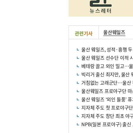
울산웨일즈
관련
기사
울산 웨일즈, 성적·흥행 두
울산 웨일즈 선수단 이적 
베테랑 끌고 외인 밀고…울
빅리거 출신 최지만, 울산
거침없는 고래군단…울산 
울산웨일즈 프로야구단 마스
울산 웨일즈 ‘외인 돌풍’ 
지자체 주도 첫 프로야구단 
지자체 주도 창단 최초 야구
NPB(일본 프로야구) 출