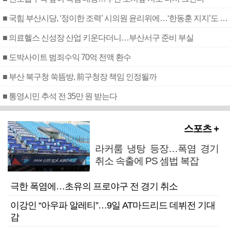
■ 국힘 부산시당, ‘정이한 조력’ 시의원 윤리위에…‘한동훈 지지’도 신고접수
■ 의료헬스 신성장 산업 키운다더니…부산서구 준비 부실
■ 도박사이트 범죄수익 70억 전액 환수
■ 부산 북구청 쑥뜸방, 前구청장 책임 인정될까
■ 통영시민 추석 전 35만 원 받는다
스포츠 +
라커룸 냉탕 등장…폭염 경기
취소 속출에 PS 셈법 복잡
극한 폭염에…초유의 프로야구 전 경기 취소
이강인 “아우파 알레티”…9일 AT마드리드 데뷔전 기대
감