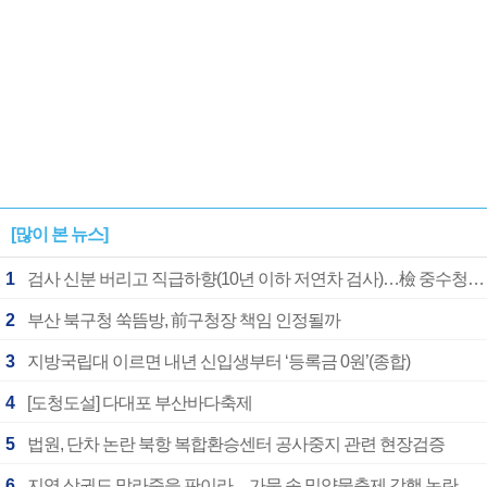
[많이 본 뉴스]
1
검사 신분 버리고 직급하향(10년 이하 저연차 검사)…檢 중수청행 기피
2
부산 북구청 쑥뜸방, 前구청장 책임 인정될까
3
지방국립대 이르면 내년 신입생부터 ‘등록금 0원’(종합)
4
[도청도설] 다대포 부산바다축제
5
법원, 단차 논란 북항 복합환승센터 공사중지 관련 현장검증
6
지역 상권도 말라죽을 판이라…가뭄 속 밀양물축제 강행 논란