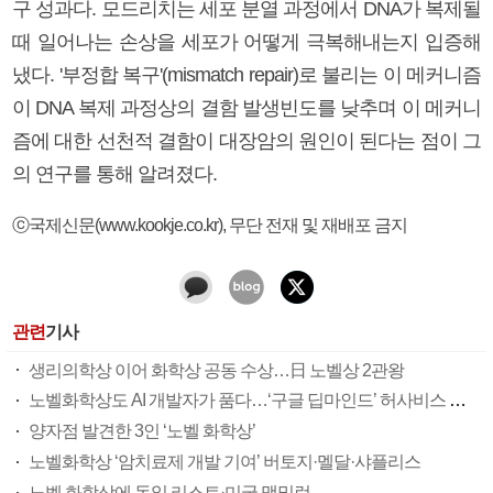
구 성과다. 모드리치는 세포 분열 과정에서 DNA가 복제될
때 일어나는 손상을 세포가 어떻게 극복해내는지 입증해
냈다. '부정합 복구'(mismatch repair)로 불리는 이 메커니즘
이 DNA 복제 과정상의 결함 발생빈도를 낮추며 이 메커니
즘에 대한 선천적 결함이 대장암의 원인이 된다는 점이 그
의 연구를 통해 알려졌다.
ⓒ국제신문(www.kookje.co.kr), 무단 전재 및 재배포 금지
관련
기사
생리의학상 이어 화학상 공동 수상…日 노벨상 2관왕
노벨화학상도 AI 개발자가 품다…‘구글 딥마인드’ 허사비스 등 3인
양자점 발견한 3인 ‘노벨 화학상’
노벨화학상 ‘암치료제 개발 기여’ 버토지·멜달·샤플리스
노벨 화학상에 독일 리스트·미국 맥밀런