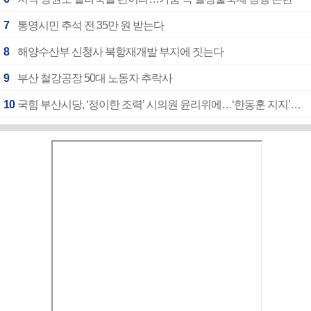
7
통영시민 추석 전 35만 원 받는다
8
해양수산부 신청사 북항재개발 부지에 짓는다
9
부산 철강공장 50대 노동자 추락사
10
국힘 부산시당, ‘정이한 조력’ 시의원 윤리위에…‘한동훈 지지’도 신고접수