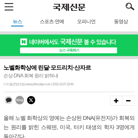
뉴스
스포츠·연예
오피니언
동영상
노벨화학상에 린달·모드리치·산자르
손상 DNA 회복 원리 밝혀내
디지털콘텐츠팀 inews@kookje.co.kr | 2015.10.07 20:49
올해 노벨 화학상의 영예는 손상된 DNA(유전자)가 회복되
는 원리를 밝힌 스웨덴, 미국, 터키 태생의 학자 3명에게
돌아갔다.