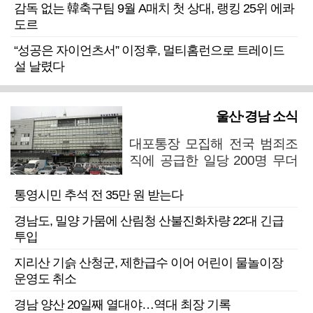
감독 없는 韓축구팀 9월 A매치 첫 상대, 랭킹 25위 에콰
도르
“성공은 자이언츠서” 이정후, 멀티홈런으로 트레이드
설 날렸다
울산·경남 소식
대포통장 모집해 전국 범죄조
직에 공급한 일당 200명 무더
기 검거
통영시민 추석 전 35만 원 받는다
경남도, 밀양 가뭄에 산림청 산불진화차량 22대 긴급
투입
지리산 기슭 산청군, 제한급수 이어 어린이 물놀이장
운영도 취소
경남 양산 20일째 열대야…역대 최장 기록