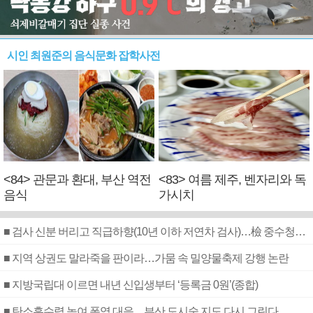
시인 최원준의 음식문화 잡학사전
<84> 관문과 환대, 부산 역전
<83> 여름 제주, 벤자리와 독
음식
가시치
■ 검사 신분 버리고 직급하향(10년 이하 저연차 검사)…檢 중수청행 기피
■ 지역 상권도 말라죽을 판이라…가뭄 속 밀양물축제 강행 논란
■ 지방국립대 이르면 내년 신입생부터 ‘등록금 0원’(종합)
■ 탄소흡수력 높여 폭염 대응…부산 도시숲 지도 다시 그린다