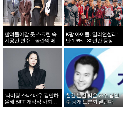
빨려들어갈 듯 스크린 속
K팝 아이돌, '밀리언셀러'
시공간 변주…놀란의 메시
단 1.6%…30년간 등장
지는 ‘전쟁 속죄’
1182개팀 전수조사
‘라이징 스타’ 배우 김민하,
친일 논란 빚은 가수 남인
올해 BIFF 개막식 사회자
수 공개 토론회 열린다.
확정