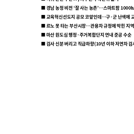
■ 르노 못 타는 부산시장…관용차 규정에 막힌 지
■ 마산 원도심 행정·주거복합단지 연내 준공 수순