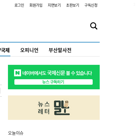
2
로그인
회원가입
지면보기
초판보기
구독신청
V국제
오피니언
부산말사전
오늘
이슈