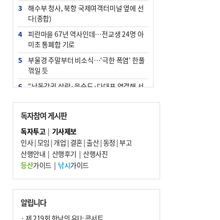
3
해수부 청사, 북항 국제여객터미널 옆에 선
다(종합)
4
피란마을 67년 역사인데…전교생 24명 아
미초 통폐합 기로
5
부울경 주말부터 비소식…‘극한 폭염’ 한풀
꺾일 듯
6
“낙동강권 삼락·을숙도·다대포 연결해 서
부산 관광 키우자”
7
오늘의 날씨- 2026년 8월 7일
독자참여 게시판
8
외국인 선원 ‘인신매매 경유지’ 된 부산…
독자투고
|
기사제보
우려가 현실로
인사
|
모임
|
개업
|
결혼
|
출산
|
동정
|
부고
9
산행안내
[사설] 해수부 신청사 북항으로 확정, 해양
|
산행후기
|
산행사진
수도 도약의 전환점
등산
가이드
|
낚시
가이드
10
르노 못 타는 부산시장…관용차 규정에 막
힌 지역기업 응원
알립니다
· 제 219회 한낮의 유U; 콘서트