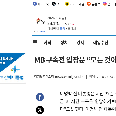
페이스북
엑스
카카오채널
유튜브
인스
사회
정치
경제
해양수산
MB 구속전 입장문 “모든 것이
디지털콘텐츠팀 inews@kookje.co.kr
| 입력 : 2018-03-23 2
이명박 전 대통령은 지난 22일
금 이 시간 누구를 원망하기보
다”고 밝혔다. 이명박 전 대통