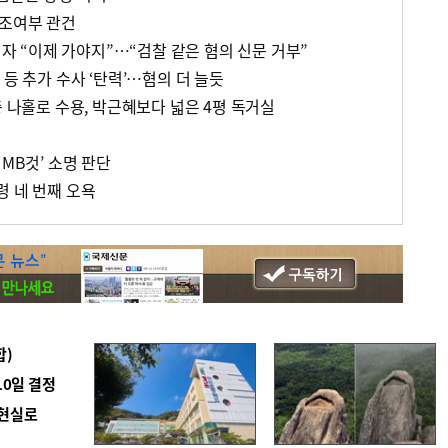
협조여부 관건
부되자 “이제 가야지”…“검찰 같은 혐의 신문 거부”
 등 추가 수사 ‘탄력’…혐의 더 늘듯
층 나홀로 수용, 박근혜보다 넓은 4평 독거실
 MB것’ 소명 판단
령 네 번째 오욕
합)
10일 결정
 현실로