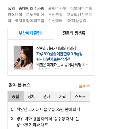
폭염
중대범죄수사청
해양수산부
더불어민주당
전당대회
르노코리아
부산관광
교육혁신선도지
역
극지해양미래포럼
인신매매
UN해양총회
부산메디클럽+
전문의 생생톡
장민희김용기내과의원과장
하루 500㎉ 줄이면 한주 0.5㎏ 감
량…비만치료는 장기전
비만은 이제 더는 체중이나 체형의 문
제가 아니다. 하나의 질병으로 인지
하고 치료와 관리를 해야 한다. 세계
보건기구(WHO)는 이미 1994년 비만
많이 본 뉴스
을 인류의 중요한
종합
정치
경제
사회
스포츠
1
백양산 고지대 마을우물 55년 만에 바닥
2
경위 이하 경찰 하위직 ‘중수청 러시’ 전
망…檢 기피와 대조