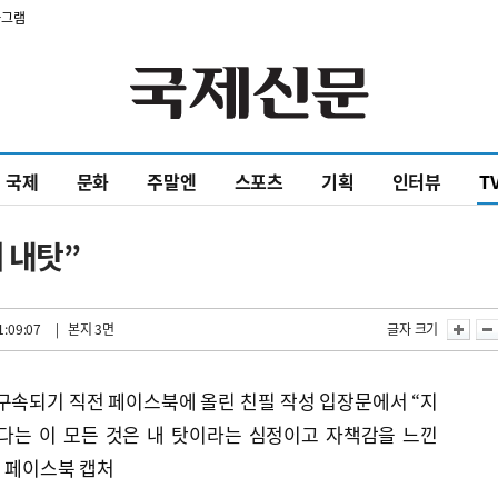
타그램
국제
문화
주말엔
스포츠
기획
인터뷰
T
 내탓”
1:09:07
| 본지 3면
글자 크기
 구속되기 직전 페이스북에 올린 친필 작성 입장문에서 “지
다는 이 모든 것은 내 탓이라는 심정이고 자책감을 느낀
령 페이스북 캡처