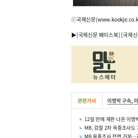
ⓒ국제신문(www.kookje.co.
▶
[국제신문 페이스북]
[국제신
관련
기사
이명박 구속
,
12일 만에 재판 나온 이명
MB, 검찰 2차 옥중조사도
MB 옥중조사 전면 거부…