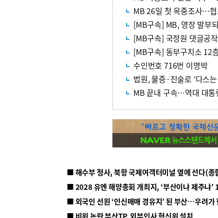
MB 26일 첫 옥중조사…
[MB구속] MB, 영장 발
[MB구속] 국정원 댓글공작
[MB구속] 동부구치소 12
수인번호 716번 이명박
법원, 물증·진술로 ‘다스는
MB 끝내 구속…역대 대통
■ 해수부 청사, 북항 국제여객터미널 옆에 선다(종
■ 2028 유엔 해양총회 개최지, ‘부산이냐 제주냐’ 
■ 외국인 선원 ‘인신매매 경유지’ 된 부산…우려가
■ 비위 논란 부산TP, 외부인사 혁신위 설치