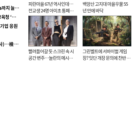
피란마을 67년 역사인데…
백양산 고지대 마을우물 55
■ 경남 농정 비전 ‘잘 사는 농촌’…스마트팜 1000㏊까지 늘린다
전교생 24명 아미초 통폐합
년 만에 바닥
■ 교육혁신선도지 공모 코앞인데…구·군 난색에 교육청 ‘쩔쩔’
기로
역기업 응원
■ 검사 신분 버리고 직급하향(10년 이하 저연차 검사)…檢 중수청행 기피
빨려들어갈 듯 스크린 속 시
그린벨트에 서바이벌 게임
공간 변주…놀란의 메시지
장? 잇단 개장 문의에 찬반 논
는 ‘전쟁 속죄’
쟁