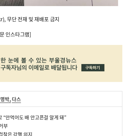
kr), 무단 전재 및 재배포 금지
문 인스타그램]
이명박
,
다스
박 “안먹어도 배 안고픈걸 알게 돼”
 거부
검찰은 강행 의지