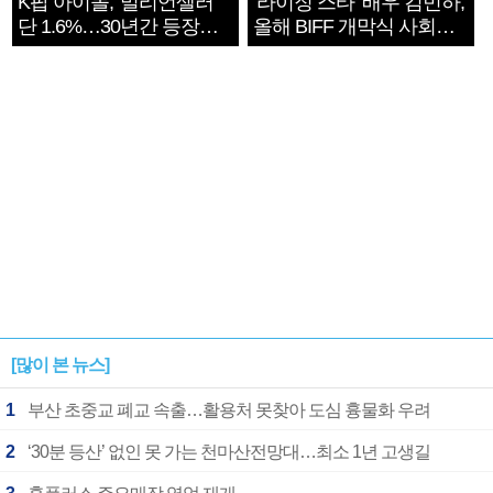
K팝 아이돌, '밀리언셀러'
‘라이징 스타’ 배우 김민하,
단 1.6%…30년간 등장
올해 BIFF 개막식 사회자
1182개팀 전수조사
확정
[많이 본 뉴스]
1
부산 초중교 폐교 속출…활용처 못찾아 도심 흉물화 우려
2
‘30분 등산’ 없인 못 가는 천마산전망대…최소 1년 고생길