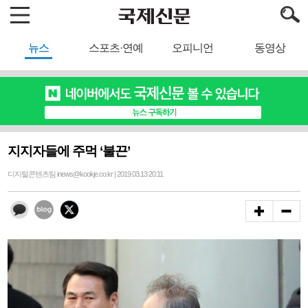
뉴스
스포츠·연예
오피니언
동영상
지지자들에 주먹 ‘불끈’
디지털콘텐츠팀 inews@kookje.co.kr | 2019.03.13 20:11