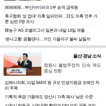
패패패패…부산아이파크 1부 승격 급제동
축구협회 ‘성 접대’ 의혹 일파만파…日도 의혹 연루 거
론 심판 2명 조사
韓농구 AG 조별리그서 일본과 내달 13일 격돌
‘윤나고황’ 꿈틀댄다…거인 가을야구 불씨 살릴까
울산·경남 소식
창원시 불법주정차 단속 계도
중심 전환
김해시의회, 11일 544억 원 규모 민생지원금 조례안 처
리 주목
기록적 폭염·가뭄에도 양산시 가축 폐사 ‘낮은 수준’
사천시 하동군, 사천공항 확장과 CIQ 설치 공동 건의