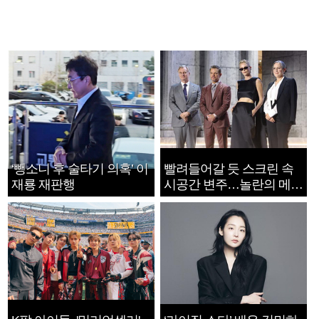
‘뺑소니 후 술타기 의혹’ 이
빨려들어갈 듯 스크린 속
재룡 재판행
시공간 변주…놀란의 메시
지는 ‘전쟁 속죄’