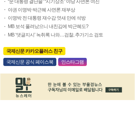
“문 대통령 결단을” “시기상조” 야당 사면론 여진
야권 이명박·박근혜 사면론 재부상
이명박 전 대통령 재수감 엿새 만에 석방
MB 보석 풀려났으니 내친김에 박근혜도?
MB ‘댓글지시’ 녹취록 나와…검찰, 추가기소 검토
국제신문 카카오플러스 친구
국제신문 공식 페이스북
인스타그램