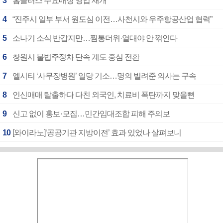
3
홈플러스 주요매장 영업 재개
4
“진주시 일부 부서 원도심 이전…사천시와 우주항공산업 협력”
5
소나기 소식 반갑지만…찜통더위·열대야 안 꺾인다
6
창원시 불법주정차 단속 계도 중심 전환
7
엘시티 ‘사무장병원’ 일당 기소…명의 빌려준 의사는 구속
8
인신매매 탈출하다 다친 외국인, 치료비 폭탄까지 맞을뻔
9
신고 없이 홍보·모집…민간임대조합 피해 주의보
10
[와이라노]‘공공기관 지방이전’ 효과 있었나 살펴보니