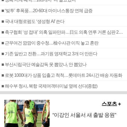
■ ‘빚투’ 후폭풍…20·60대 마이너스통장 연체 급증
■ 국내 대형로펌도 ‘생성형 AI’ 쓴다
■ 축구협회 ‘성 접대’ 의혹 일파만파…日도 의혹 연루 거론 심판 2명 조사
■ 근무여건 깜깜이 중수청…檢수사관 이직 놓고 혼란
■ 기존 일반고 전환…과기원 영재학교 3개 더 만든다
■ 부산시립극단 예술감독 못 뽑았나, 안 뽑았나
■ 로봇 1000대가 상품 입출고 척척…롯데마트 24시간 배송 자동화
■ 해수부 청사, 북항 국제여객터미널 옆에 선다(종합)
스포츠 +
“이강인 서울서 새 출발 응원”