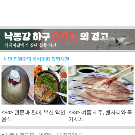
시인 최원준의 음식문화 잡학사전
<84> 관문과 환대, 부산 역전
<83> 여름 제주, 벤자리와 독
음식
가시치
■ 상폐 시계 째깍…163개사 “나 떨고있니”