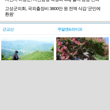
고성군의회, 국외출장비 3800만 원 전액 삭감 '군민에
환원'
근교산
주말엔&라이프
근교산&그너머…상주·문경
폭염보다 더 뜨거워라…100
청화산~시루봉
일을 붉게 불태울 ‘선비정신’
피었네
PC버전
엑스
페이스북
Copyright ⓒ 2015 All rights reserved by 국제신문