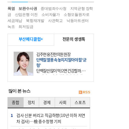
폭염
보완수사권
중대범죄수사청
지역균형 장학
금
산업은행 이전
소비자물가
소형모듈원자로
세금체납
북항재개발
사관학교
낙동아트센터
녹조
최저임금
부산메디클럽+
전문의 생생톡
김주현 웅진한의원 원장
단백질 열풍 속 놓치지 말아야 할 ‘균
형’
단백질만 많이 먹으면 건강할까. 요
즘 건강을 이야기할 때 빠지지 않는
키워드가 단백질이다. 헬스장을 다니
는 젊은 층부터 기초체력을 챙기려는
많이 본 뉴스
중·장년층까지 모두 “
종합
정치
경제
사회
스포츠
1
검사 신분 버리고 직급하향(10년 이하 저연
차 검사)…檢 중수청행 기피