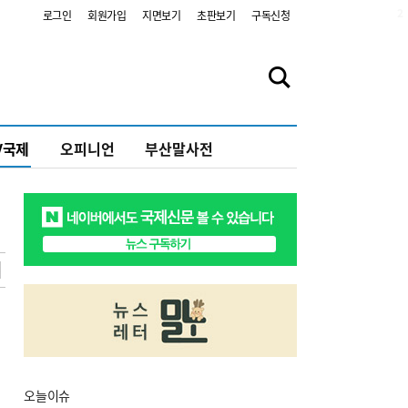
2
로그인
회원가입
지면보기
초판보기
구독신청
V국제
오피니언
부산말사전
오늘
이슈