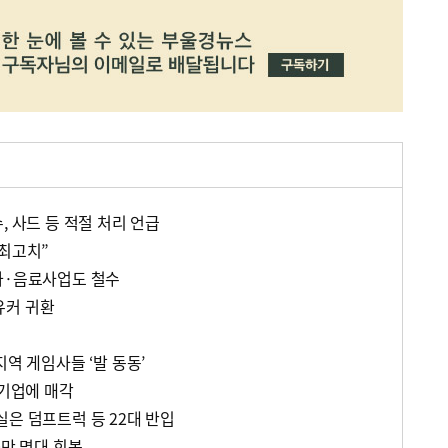
, 사드 등 적절 처리 언급
 최고치”
과·음료사업도 철수
유커 귀환
지역 게임사들 ‘발 동동’
 기업에 매각
실은 덤프트럭 등 22대 반입
0만 명대 회복