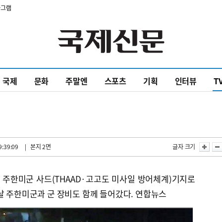
타그램
국제
문화
주말엔
스포츠
기획
인터뷰
T
9:39:09
| 본지 2면
글자 크기
성주 주한미군 사드(THAAD·고고도 미사일 방어체계)기지로
날 주한미군과 군 장비도 함께 들어갔다. 연합뉴스