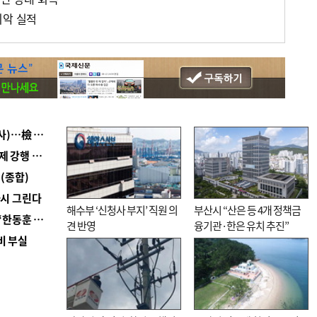
최악 실적
■ 검사 신분 버리고 직급하향(10년 이하 저연차 검사)…檢 중수청행 기피
■ 지역 상권도 말라죽을 판이라…가뭄 속 밀양물축제 강행 논란
(종합)
다시 그린다
해수부 ‘신청사 부지’ 직원 의
부산시 “산은 등 4개 정책금
■ 국힘 부산시당, ‘정이한 조력’ 시의원 윤리위에…‘한동훈 지지’도 신고접수
견 반영
융기관·한은 유치 추진”
비 부실