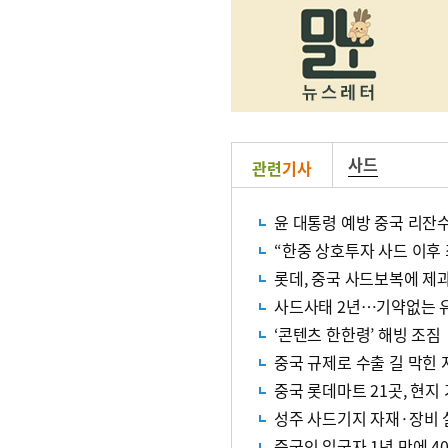
사드
관련
기사
윤 대통령 예방 중국 리잔수
“한중 상호투자 사드 이후
롯데, 중국 사드보복에 제
사드사태 2년…기약없는 
‘콘텐츠 한한령’ 해빙 조짐
중국 규제로 수출 길 막힌 
중국 롯데마트 21곳, 현지
성주 사드기지 자재·장비 
중국인 입국자 1년 만에 4