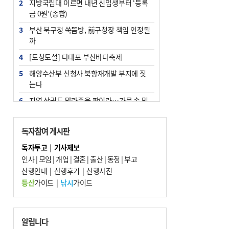
2
지방국립대 이르면 내년 신입생부터 ‘등록
금 0원’(종합)
3
부산 북구청 쑥뜸방, 前구청장 책임 인정될
까
4
[도청도설] 다대포 부산바다축제
5
해양수산부 신청사 북항재개발 부지에 짓
는다
6
지역 상권도 말라죽을 판이라…가뭄 속 밀
양물축제 강행 논란
7
법원, 단차 논란 북항 복합환승센터 공사중
독자참여 게시판
지 관련 현장검증
독자투고
|
기사제보
8
통영시민 추석 전 35만 원 받는다
인사
|
모임
|
개업
|
결혼
|
출산
|
동정
|
부고
9
산행안내
부산 철강공장 50대 노동자 추락사
|
산행후기
|
산행사진
등산
가이드
|
낚시
가이드
10
국힘 부산시당, ‘정이한 조력’ 시의원 윤리
위에…‘한동훈 지지’도 신고접수
알립니다