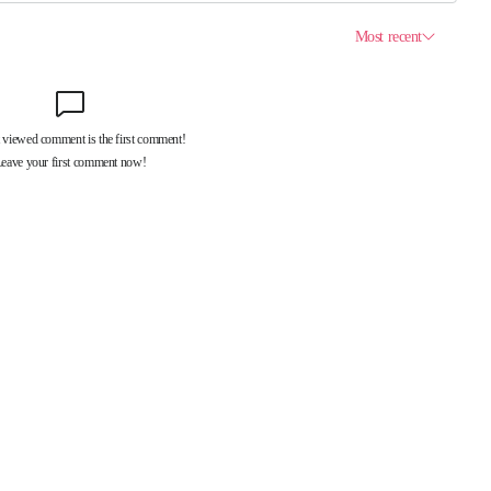
제휴서비스
국제신문대관안내
광고안내
구독신청
독자투고
기사제보
개인정보취급방침
언론윤리강
구 중앙대로 1217
대표전화 : 051-500-5114
발행인·인쇄인 : 황문성
편집인 : 오상