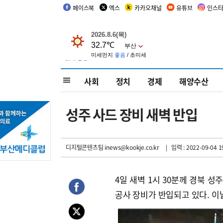
페이스북
엑스
카카오채널
유튜브
인스
사회
정치
경제
해양수산
성주 사드 장비 새벽 반입
디지털콘텐츠팀 inews@kookje.co.kr
| 입력 : 2022-09-04 1
4일 새벽 1시 30분께 경북 
공사 장비가 반입되고 있다. 이