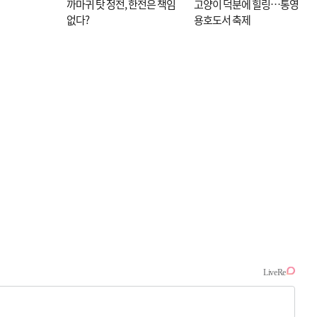
까마귀 탓 정전, 한전은 책임
고양이 덕분에 힐링…통영
없다?
용호도서 축제