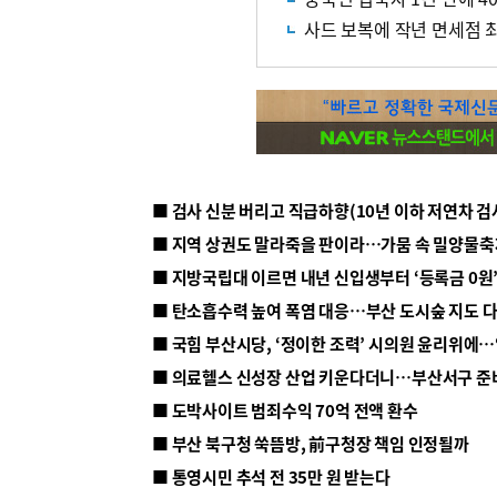
사드 보복에 작년 면세점 
■ 지방국립대 이르면 내년 신입생부터 ‘등록금 0원’
■ 탄소흡수력 높여 폭염 대응…부산 도시숲 지도 
■ 의료헬스 신성장 산업 키운다더니…부산서구 준
■ 도박사이트 범죄수익 70억 전액 환수
■ 부산 북구청 쑥뜸방, 前구청장 책임 인정될까
■ 통영시민 추석 전 35만 원 받는다