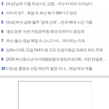
3
[속보] 남부 가뭄 위성서도 선명…저수지 바닥 드러났다
4
까마귀 탓?…폭염 속 부산 북구 986가구 정전
5
[속보] 부산·김해·울주 ‘경계 단계’…전국 48개 시군 가뭄
6
‘혐오표현’ 쓰면 지방공무원 최대 파면까지 중징계
7
부산·울산·경남 폭염 속 소나기·비…무더위는 지속
8
김해시의회, 11일 544억 원 규모 민생지원금 조례안 처리 주목
9
[2026 부산청소년극지체험탐험대 현장르포] 3회 : 석탄 탄광촌에서 북극 연구의 중심지로
10
이임생, 홍명보 선임 독단적 결정 아냐…면담 메모 제출