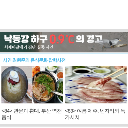
시인 최원준의 음식문화 잡학사전
<84> 관문과 환대, 부산 역전
<83> 여름 제주, 벤자리와 독
음식
가시치