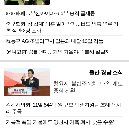
패패패패…부산아이파크 1부 승격 급제동
축구협회 ‘성 접대’ 의혹 일파만파…日도 의혹 연루 거
론 심판 2명 조사
韓농구 AG 조별리그서 일본과 내달 13일 격돌
‘윤나고황’ 꿈틀댄다…거인 가을야구 불씨 살릴까
울산·경남 소식
창원시 불법주정차 단속 계도
중심 전환
김해시의회, 11일 544억 원 규모 민생지원금 조례안 처
리 주목
기록적 폭염·가뭄에도 양산시 가축 폐사 ‘낮은 수준’