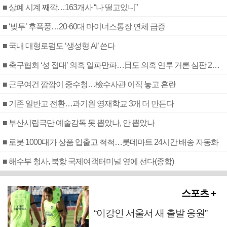
■ 상폐 시계 째깍…163개사 “나 떨고있니”
■ ‘빚투’ 후폭풍…20·60대 마이너스통장 연체 급증
■ 국내 대형로펌도 ‘생성형 AI’ 쓴다
■ 축구협회 ‘성 접대’ 의혹 일파만파…日도 의혹 연루 거론 심판 2명 조사
■ 근무여건 깜깜이 중수청…檢수사관 이직 놓고 혼란
■ 기존 일반고 전환…과기원 영재학교 3개 더 만든다
■ 부산시립극단 예술감독 못 뽑았나, 안 뽑았나
■ 로봇 1000대가 상품 입출고 척척…롯데마트 24시간 배송 자동화
■ 해수부 청사, 북항 국제여객터미널 옆에 선다(종합)
스포츠 +
“이강인 서울서 새 출발 응원”