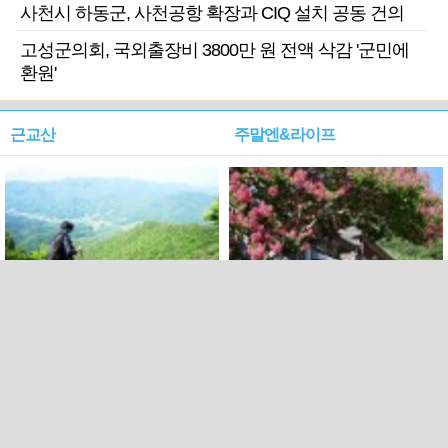
사천시 하동군, 사천공항 확장과 CIQ 설치 공동 건의
고성군의회, 국외출장비 3800만 원 전액 삭감 '군민에
환원'
근교산
주말엔&라이프
근교산&그너머…상주·문경
폭염보다 더 뜨거워라…100
청화산~시루봉
일을 붉게 불태울 ‘선비정신’
피었네
PC버전
엑스
페이스북
Copyright ⓒ 2015 All rights reserved by 국제신문