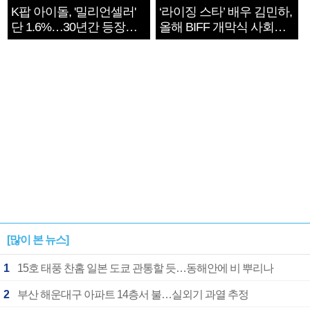
K팝 아이돌, '밀리언셀러'
‘라이징 스타’ 배우 김민하,
단 1.6%…30년간 등장
올해 BIFF 개막식 사회자
1182개팀 전수조사
확정
[많이 본 뉴스]
1
15호 태풍 찬홈 일본 도쿄 관통할 듯…동해안에 비 뿌리나
2
부산 해운대구 아파트 14층서 불…실외기 과열 추정