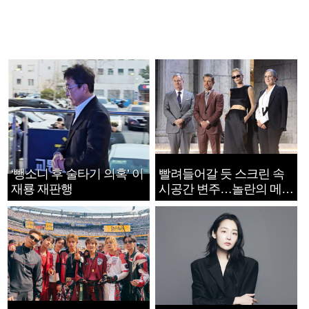
‘뺑소니 후 술타기 의혹’ 이
빨려들어갈 듯 스크린 속
재룡 재판행
시공간 변주…놀란의 메시
지는 ‘전쟁 속죄’