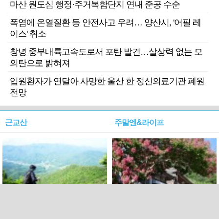
마산 원도심 행정·주거복합단지 연내 준공 수순
폭염에 온열질환 등 안전사고 우려… 양산시, '어필 레
이스' 취소
창녕 중부내륙고속도로서 포탄 발견…살상력 없는 모
의탄으로 밝혀져
입원환자가 연달아 사망한 울산 한 정신의료기관 폐원
전망
근교산
주말엔&라이프
근교산&그너머…상주·문경
폭염보다 더 뜨거워라…100