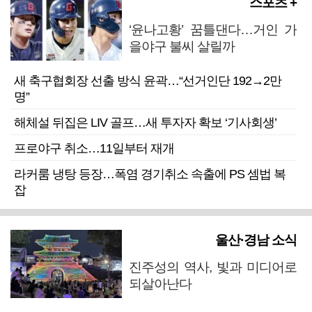
스포츠 +
‘윤나고황’ 꿈틀댄다…거인 가
을야구 불씨 살릴까
새 축구협회장 선출 방식 윤곽…“선거인단 192→2만
명”
해체설 뒤집은 LIV 골프…새 투자자 확보 ‘기사회생’
프로야구 취소…11일부터 재개
라커룸 냉탕 등장…폭염 경기취소 속출에 PS 셈법 복
잡
울산·경남 소식
진주성의 역사, 빛과 미디어로
되살아난다