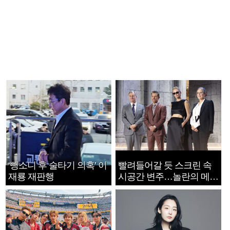
‘뺑소니 후 술타기 의혹’ 이
빨려들어갈 듯 스크린 속
재룡 재판행
시공간 변주…놀란의 메시
지는 ‘전쟁 속죄’