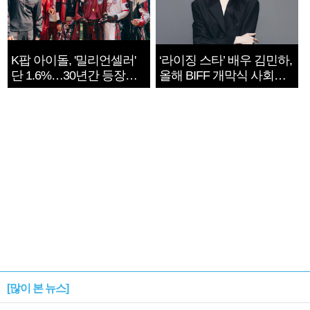
K팝 아이돌, '밀리언셀러'
‘라이징 스타’ 배우 김민하,
단 1.6%…30년간 등장
올해 BIFF 개막식 사회자
1182개팀 전수조사
확정
[많이 본 뉴스]