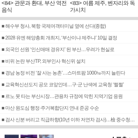
<84> 관문과 환대, 부산 역전
<83> 여름 제주, 벤자리와 독
음식
가시치
■ 해수부 청사, 북항 국제여객터미널 옆에 선다(종합)
■ 2028 유엔 해양총회 개최지, ‘부산이냐 제주냐’ 10일 결정
■ 외국인 선원 ‘인신매매 경유지’ 된 부산…우려가 현실로
■ 비위 논란 부산TP, 외부인사 혁신위 설치
■ 경남 농정 비전 ‘잘 사는 농촌’…스마트팜 1000㏊까지 늘린다
■ 교육혁신선도지 공모 코앞인데…구·군 난색에 교육청 ‘쩔쩔’
■ 르노 못 타는 부산시장…관용차 규정에 막힌 지역기업 응원
■ 마산 원도심 행정·주거복합단지 연내 준공 수순
■ 검사 신분 버리고 직급하향(10년 이하 저연차 검사)…檢 중수청행 기피