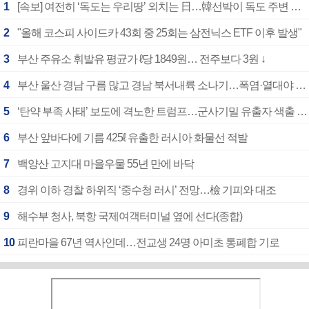
1
[속보] 여전히 ‘독도는 우리땅’ 외치는 日…韓선박이 독도 주변 해양조사 활동하자 반발
2
"올해 코스피 사이드카 43회 중 25회는 삼전닉스 ETF 이후 발생"
3
부산 주유소 휘발유 평균가 ℓ당 1849원… 전주보다 3원 ↓
4
부산 울산 경남 구름 많고 경남 북서내륙 소나기…폭염·열대야 계속
5
‘탄약 부족 사태’ 보도에 격노한 트럼프…군사기밀 유출자 색출 지시
6
부산 앞바다에 기름 425ℓ 유출한 러시아 화물선 적발
7
백양산 고지대 마을우물 55년 만에 바닥
8
경위 이하 경찰 하위직 ‘중수청 러시’ 전망…檢 기피와 대조
9
해수부 청사, 북항 국제여객터미널 옆에 선다(종합)
10
피란마을 67년 역사인데…전교생 24명 아미초 통폐합 기로