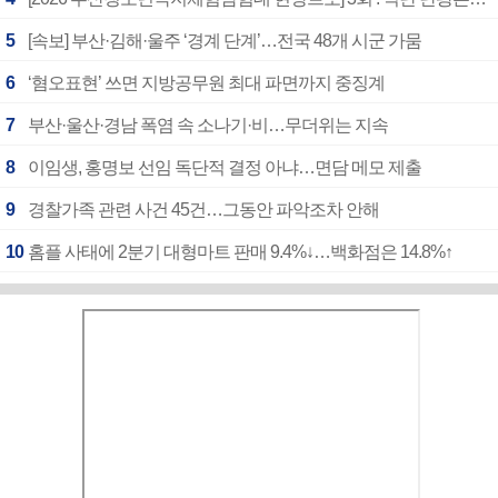
5
[속보] 부산·김해·울주 ‘경계 단계’…전국 48개 시군 가뭄
6
‘혐오표현’ 쓰면 지방공무원 최대 파면까지 중징계
7
부산·울산·경남 폭염 속 소나기·비…무더위는 지속
8
이임생, 홍명보 선임 독단적 결정 아냐…면담 메모 제출
9
경찰가족 관련 사건 45건…그동안 파악조차 안해
10
홈플 사태에 2분기 대형마트 판매 9.4%↓…백화점은 14.8%↑