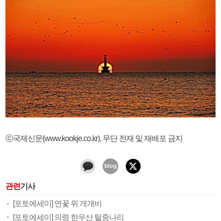
ⓒ국제신문(www.kookje.co.kr), 무단 전재 및 재배포 금지
관련
기사
[포토에세이] 연꽃 위 개개비
[포토에세이] 의령 한우산 털중나리