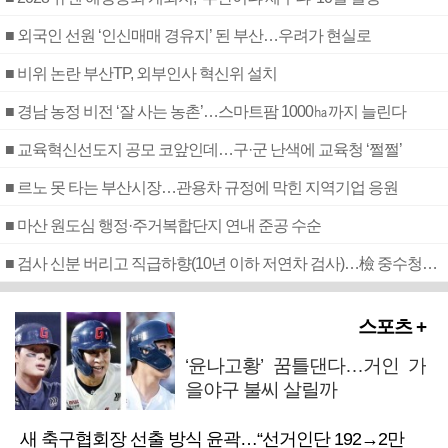
■ 외국인 선원 ‘인신매매 경유지’ 된 부산…우려가 현실로
■ 비위 논란 부산TP, 외부인사 혁신위 설치
■ 경남 농정 비전 ‘잘 사는 농촌’…스마트팜 1000㏊까지 늘린다
■ 교육혁신선도지 공모 코앞인데…구·군 난색에 교육청 ‘쩔쩔’
■ 르노 못 타는 부산시장…관용차 규정에 막힌 지역기업 응원
■ 마산 원도심 행정·주거복합단지 연내 준공 수순
■ 검사 신분 버리고 직급하향(10년 이하 저연차 검사)…檢 중수청행 기피
스포츠 +
‘윤나고황’ 꿈틀댄다…거인 가
을야구 불씨 살릴까
새 축구협회장 선출 방식 윤곽…“선거인단 192→2만