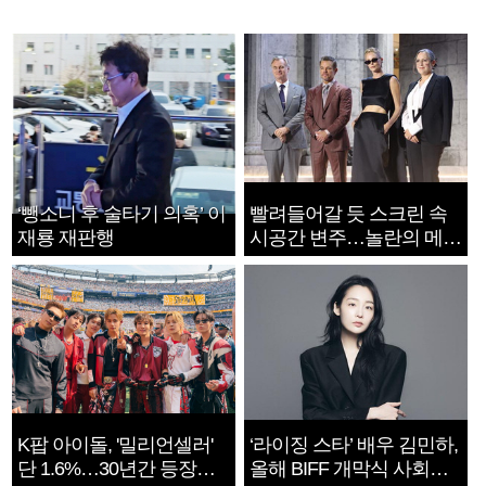
‘뺑소니 후 술타기 의혹’ 이
빨려들어갈 듯 스크린 속
재룡 재판행
시공간 변주…놀란의 메시
지는 ‘전쟁 속죄’
K팝 아이돌, '밀리언셀러'
‘라이징 스타’ 배우 김민하,
단 1.6%…30년간 등장
올해 BIFF 개막식 사회자