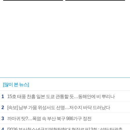
1182개팀 전수조사
확정
[많이 본 뉴스]
1
15호 태풍 찬홈 일본 도쿄 관통할 듯…동해안에 비 뿌리나
2
[속보] 남부 가뭄 위성서도 선명…저수지 바닥 드러났다
3
까마귀 탓?…폭염 속 부산 북구 986가구 정전
4
[2026 부산청소년극지체험탐험대 현장르포] 3회 : 석탄 탄광촌에서 북극 연구의 중심지로