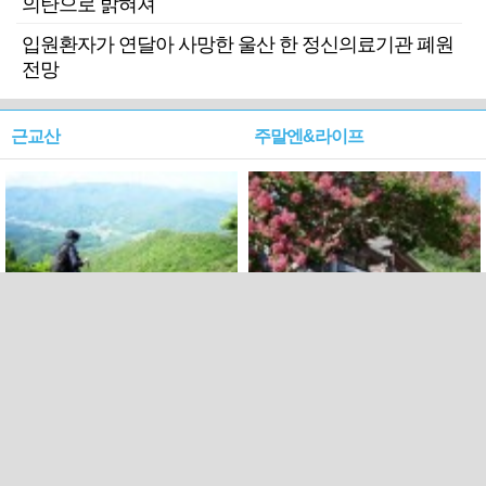
의탄으로 밝혀져
입원환자가 연달아 사망한 울산 한 정신의료기관 폐원
전망
근교산
주말엔&라이프
근교산&그너머…상주·문경
폭염보다 더 뜨거워라…100
청화산~시루봉
일을 붉게 불태울 ‘선비정신’
피었네
PC버전
엑스
페이스북
Copyright ⓒ 2015 All rights reserved by 국제신문