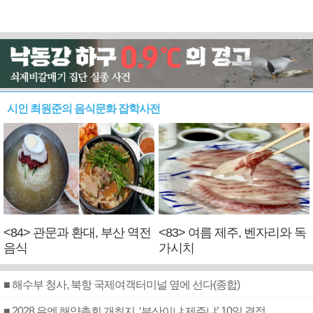
시인 최원준의 음식문화 잡학사전
<84> 관문과 환대, 부산 역전
<83> 여름 제주, 벤자리와 독
음식
가시치
■ 해수부 청사, 북항 국제여객터미널 옆에 선다(종합)
■ 2028 유엔 해양총회 개최지, ‘부산이냐 제주냐’ 10일 결정