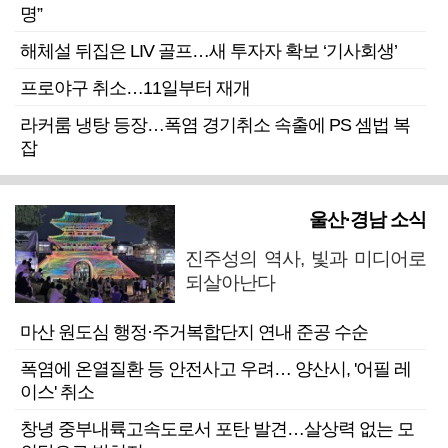
명”
해체설 뒤집은 LIV 골프…새 투자자 확보 ‘기사회생’
프로야구 취소…11일부터 재개
라커룸 냉탕 등장…폭염 경기취소 속출에 PS 셈법 복
잡
울산·경남 소식
진주성의 역사, 빛과 미디어로
되살아난다
마산 원도심 행정·주거복합단지 연내 준공 수순
폭염에 온열질환 등 안전사고 우려… 양산시, '어필 레
이스' 취소
창녕 중부내륙고속도로서 포탄 발견…살상력 없는 모