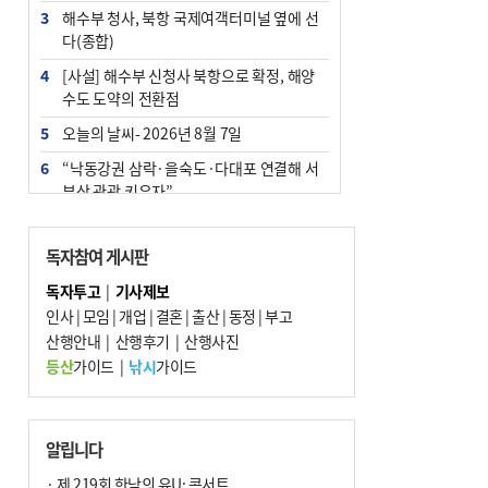
3
해수부 청사, 북항 국제여객터미널 옆에 선
다(종합)
4
[사설] 해수부 신청사 북항으로 확정, 해양
수도 도약의 전환점
5
오늘의 날씨- 2026년 8월 7일
6
“낙동강권 삼락·을숙도·다대포 연결해 서
부산 관광 키우자”
7
부울경 주말부터 비소식…‘극한 폭염’ 한풀
꺾일 듯
독자참여 게시판
8
피란마을 67년 역사인데…전교생 24명 아
독자투고
|
기사제보
미초 통폐합 기로
인사
|
모임
|
개업
|
결혼
|
출산
|
동정
|
부고
9
산행안내
외국인 선원 ‘인신매매 경유지’ 된 부산…
|
산행후기
|
산행사진
우려가 현실로
등산
가이드
|
낚시
가이드
10
교육혁신선도지 공모 코앞인데…구·군 난
색에 교육청 ‘쩔쩔’
알립니다
· 제 219회 한낮의 유U; 콘서트