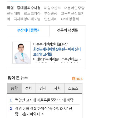
폭염
중대범죄수사청
해양수산부
더불어민주당
전당대회
르노코리아
부산관광
교육혁신선도지
역
극지해양미래포럼
인신매매
UN해양총회
부산메디클럽+
전문의 생생톡
이승준 거인병원 대표원장
회전근개 재파열 잦은 편…어깨 진피
보강술 고려를
어깨병변은 어깨를 이루는 인체 조직
에 발생하는 손상을 말한다. 여기에
는 오십견과 회전근개 증후군, 어깨
의 석회성 힘줄염 등이 있다. 국민건
많이 본 뉴스
강보험에 의하면 어깨병변
종합
정치
경제
사회
스포츠
1
백양산 고지대 마을우물 55년 만에 바닥
2
경위 이하 경찰 하위직 ‘중수청 러시’ 전
망…檢 기피와 대조