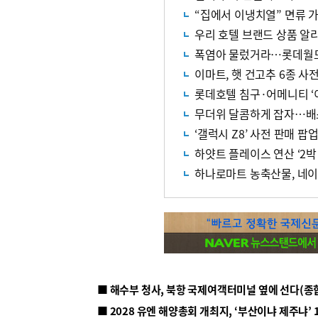
“집에서 이냉치열” 면류 
우리 호텔 브랜드 상품 알
폭염아 물렀거라…롯데월드 
이마트, 햇 건고추 6종 사
롯데호텔 침구·어메니티 ‘
무더위 달콤하게 잡자…배
‘갤럭시 Z8’ 사전 판매 팝
하얏트 플레이스 연산 ‘2
하나로마트 농축산물, 네
■ 해수부 청사, 북항 국제여객터미널 옆에 선다(종
■ 2028 유엔 해양총회 개최지, ‘부산이냐 제주냐’ 