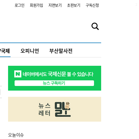
2
로그인
회원가입
지면보기
초판보기
구독신청
V국제
오피니언
부산말사전
오늘
이슈