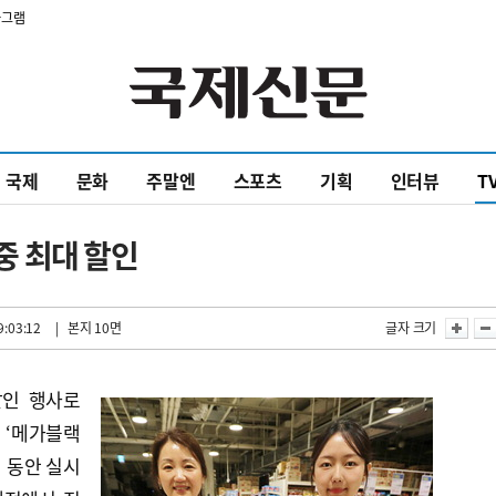
타그램
국제
문화
주말엔
스포츠
기획
인터뷰
T
 최대 할인
9:03:12
| 본지 10면
글자 크기
할인 행사로
 ‘메가블랙
일 동안 실시