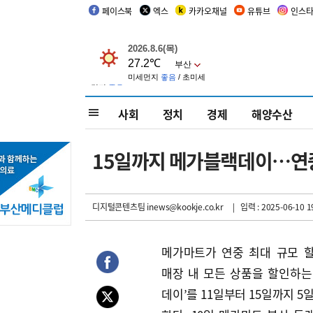
페이스북
엑스
카카오채널
유튜브
인스
사회
정치
경제
해양수산
15일까지 메가블랙데이…연중
디지털콘텐츠팀 inews@kookje.co.kr
| 입력 : 2025-06-10 1
메가마트가 연중 최대 규모 
매장 내 모든 상품을 할인하는
데이’를 11일부터 15일까지 5