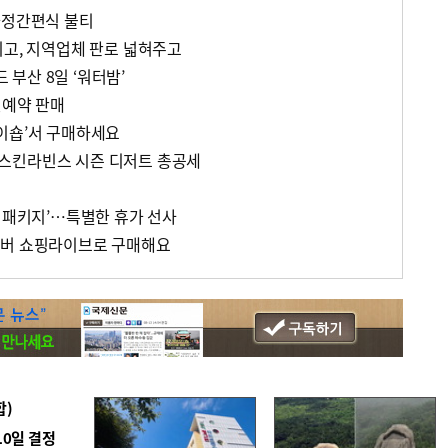
가정간편식 불티
리고, 지역업체 판로 넓혀주고
부산 8일 ‘워터밤’
전예약 판매
이숍’서 구매하세요
스킨라빈스 시즌 디저트 총공세
업
박 패키지’…특별한 휴가 선사
이버 쇼핑라이브로 구매해요
합)
10일 결정