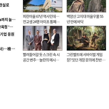
 현실로
피란마을 67년 역사인데…
백양산 고지대 마을우물 55
■ 경남 농정 비전 ‘잘 사는 농촌’…스마트팜 1000㏊까지 늘린다
전교생 24명 아미초 통폐합
년 만에 바닥
■ 교육혁신선도지 공모 코앞인데…구·군 난색에 교육청 ‘쩔쩔’
기로
역기업 응원
■ 검사 신분 버리고 직급하향(10년 이하 저연차 검사)…檢 중수청행 기피
빨려들어갈 듯 스크린 속 시
그린벨트에 서바이벌 게임
공간 변주…놀란의 메시지
장? 잇단 개장 문의에 찬반 논
는 ‘전쟁 속죄’
쟁