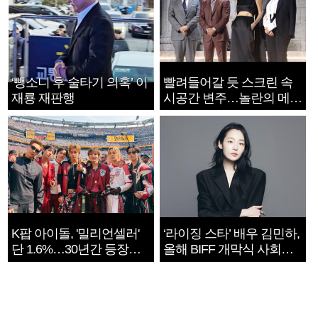
‘뺑소니 후 술타기 의혹’ 이
빨려들어갈 듯 스크린 속
재룡 재판행
시공간 변주…놀란의 메시
지는 ‘전쟁 속죄’
K팝 아이돌, '밀리언셀러'
‘라이징 스타’ 배우 김민하,
단 1.6%…30년간 등장
올해 BIFF 개막식 사회자
1182개팀 전수조사
확정