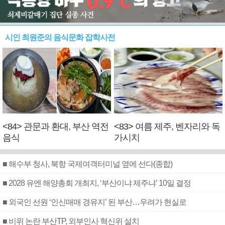
시인 최원준의 음식문화 잡학사전
<84> 관문과 환대, 부산 역전
<83> 여름 제주, 벤자리와 독
음식
가시치
■ 해수부 청사, 북항 국제여객터미널 옆에 선다(종합)
■ 2028 유엔 해양총회 개최지, ‘부산이냐 제주냐’ 10일 결정
■ 외국인 선원 ‘인신매매 경유지’ 된 부산…우려가 현실로
■ 비위 논란 부산TP, 외부인사 혁신위 설치