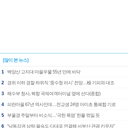
[많이 본 뉴스]
1
백양산 고지대 마을우물 55년 만에 바닥
2
경위 이하 경찰 하위직 ‘중수청 러시’ 전망…檢 기피와 대조
3
해수부 청사, 북항 국제여객터미널 옆에 선다(종합)
4
피란마을 67년 역사인데…전교생 24명 아미초 통폐합 기로
5
부울경 주말부터 비소식…‘극한 폭염’ 한풀 꺾일 듯
6
“낙동강권 삼락·을숙도·다대포 연결해 서부산 관광 키우자”