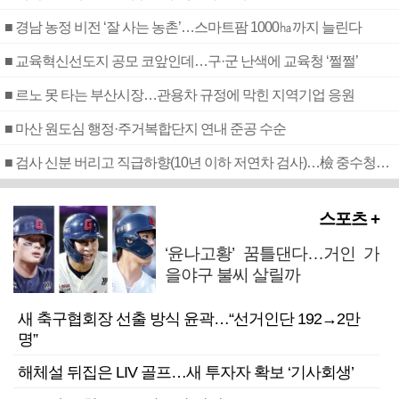
■ 경남 농정 비전 ‘잘 사는 농촌’…스마트팜 1000㏊까지 늘린다
■ 교육혁신선도지 공모 코앞인데…구·군 난색에 교육청 ‘쩔쩔’
■ 르노 못 타는 부산시장…관용차 규정에 막힌 지역기업 응원
■ 마산 원도심 행정·주거복합단지 연내 준공 수순
■ 검사 신분 버리고 직급하향(10년 이하 저연차 검사)…檢 중수청행 기피
스포츠 +
‘윤나고황’ 꿈틀댄다…거인 가
을야구 불씨 살릴까
새 축구협회장 선출 방식 윤곽…“선거인단 192→2만
명”
해체설 뒤집은 LIV 골프…새 투자자 확보 ‘기사회생’