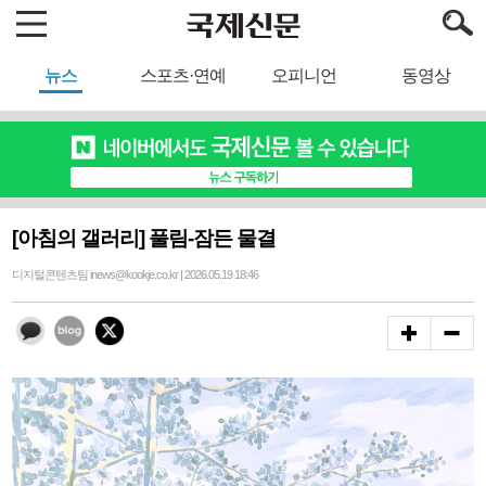
뉴스
스포츠·연예
오피니언
동영상
[아침의 갤러리] 풀림-잠든 물결
디지털콘텐츠팀 inews@kookje.co.kr | 2026.05.19 18:46