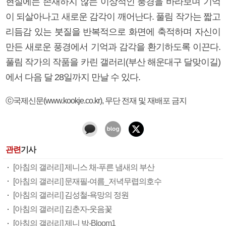
현실에는 존재하지 않는 이상적인 풍경을 바라보며 기억
이 되살아나고 새로운 감각이 깨어난다. 풀림 작가는 짧고
리듬감 있는 붓질을 반복적으로 화면에 축적하며 자신이
만든 새로운 풍경에서 기억과 감각을 환기하도록 이끈다.
풀림 작가의 작품을 카린 갤러리(부산 해운대구 달맞이길)
에서 다음 달 28일까지 만날 수 있다.
ⓒ국제신문(www.kookje.co.kr), 무단 전재 및 재배포 금지
관련
기사
[아침의 갤러리] 제니스 채-푸른 냄새의 부산
[아침의 갤러리] 문재필-여름_저녁무렵의호수
[아침의 갤러리] 김성철-욕망의 정원
[아침의 갤러리] 김춘자-웃음꽃
[아침의 갤러리] 제니 박-Bloom1