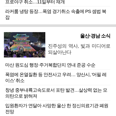
프로야구 취소…11일부터 재개
라커룸 냉탕 등장…폭염 경기취소 속출에 PS 셈법 복
잡
울산·경남 소식
진주성의 역사, 빛과 미디어로
되살아난다
마산 원도심 행정·주거복합단지 연내 준공 수순
폭염에 온열질환 등 안전사고 우려… 양산시, '어필 레
이스' 취소
창녕 중부내륙고속도로서 포탄 발견…살상력 없는 모
의탄으로 밝혀져
입원환자가 연달아 사망한 울산 한 정신의료기관 폐원
전망