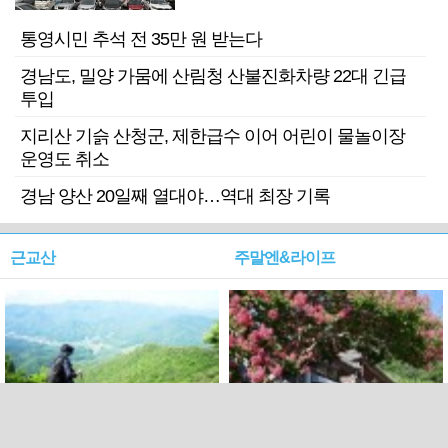
기 검거
통영시민 추석 전 35만 원 받는다
경남도, 밀양 가뭄에 산림청 산불진화차량 22대 긴급
투입
지리산 기슭 산청군, 제한급수 이어 어린이 물놀이장
운영도 취소
경남 양산 20일째 열대야…역대 최장 기록
근교산
주말엔&라이프
근교산&그너머…상주·문경
폭염보다 더 뜨거워라…100