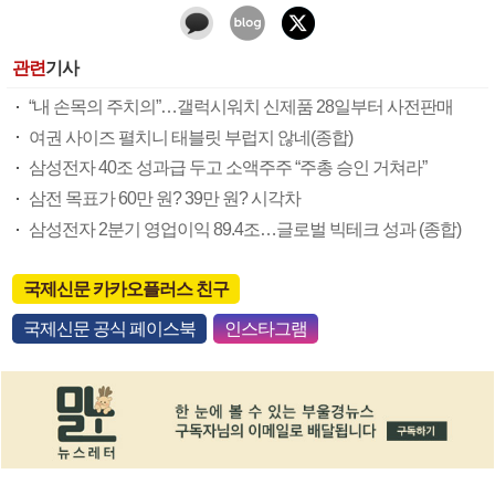
관련
기사
“내 손목의 주치의”…갤럭시워치 신제품 28일부터 사전판매
여권 사이즈 펼치니 태블릿 부럽지 않네(종합)
삼성전자 40조 성과급 두고 소액주주 “주총 승인 거쳐라”
삼전 목표가 60만 원? 39만 원? 시각차
삼성전자 2분기 영업이익 89.4조…글로벌 빅테크 성과 (종합)
국제신문 카카오플러스 친구
국제신문 공식 페이스북
인스타그램