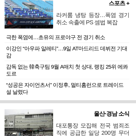
스포츠 +
라커룸 냉탕 등장…폭염 경기
취소 속출에 PS 셈법 복잡
극한 폭염에…초유의 프로야구 전 경기 취소
이강인 “아우파 알레티”…9일 AT마드리드 데뷔전 기대
감
감독 없는 韓축구팀 9월 A매치 첫 상대, 랭킹 25위 에콰
도르
“성공은 자이언츠서” 이정후, 멀티홈런으로 트레이드
설 날렸다
울산·경남 소식
대포통장 모집해 전국 범죄조
직에 공급한 일당 200명 무더