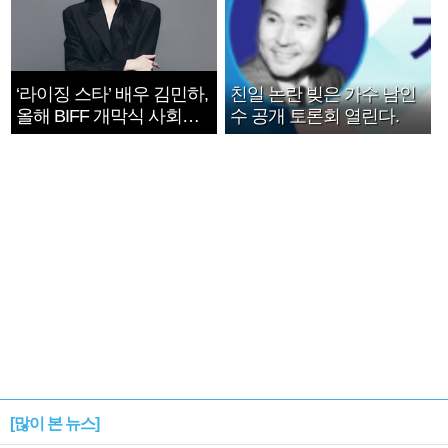
‘라이징 스타’ 배우 김민하,
친일 논란 빚은 가수 남인
올해 BIFF 개막식 사회자
수 공개 토론회 열린다.
확정
[많이 본 뉴스]