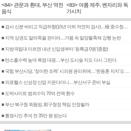
<84> 관문과 환대, 부산 역전
<83> 여름 제주, 벤자리와 독
음식
가시치
■ 검사 신분 버리고 직급하향(10년 이하 저연차 검사)…檢 중수청행 기피
■ 지역 상권도 말라죽을 판이라…가뭄 속 밀양물축제 강행 논란
■ 지방국립대 이르면 내년 신입생부터 ‘등록금 0원’(종합)
■ 탄소흡수력 높여 폭염 대응…부산 도시숲 지도 다시 그린다
■ 국힘 부산시당, ‘정이한 조력’ 시의원 윤리위에…‘한동훈 지지’도 신고접수
■ 의료헬스 신성장 산업 키운다더니…부산서구 준비 부실
■ 도박사이트 범죄수익 70억 전액 환수
■ 부산 북구청 쑥뜸방, 前구청장 책임 인정될까
■ 통영시민 추석 전 35만 원 받는다