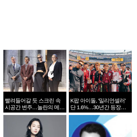
빨려들어갈 듯 스크린 속
K팝 아이돌, '밀리언셀러'
시공간 변주…놀란의 메시
단 1.6%…30년간 등장
지는 ‘전쟁 속죄’
1182개팀 전수조사