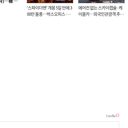
■ 검사 신분 버리고 직급하향(10년 이하 저연차 검사)…檢 중수청행 기피
‘스파이더맨’ 개봉 5일 만에 3
에어컨 없는 스카이캡슐·케
00만 돌풍…박스오피스·예
이블카…외국인관광객 추억
매율 동시 1위
대신 고역 될라