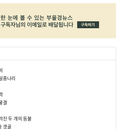
비
 털중나리
력
 물결
려진 두 개의 등불
다 갯골