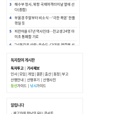
3
해수부 청사, 북항 국제여객터미널 옆에 선
다(종합)
4
부울경 주말부터 비소식…‘극한 폭염’ 한풀
꺾일 듯
5
피란마을 67년 역사인데…전교생 24명 아
미초 통폐합 기로
6
“낙동강권 삼락·을숙도·다대포 연결해 서
부산 관광 키우자”
7
오늘의 날씨- 2026년 8월 7일
독자참여 게시판
8
외국인 선원 ‘인신매매 경유지’ 된 부산…
독자투고
|
기사제보
우려가 현실로
인사
|
모임
|
개업
|
결혼
|
출산
|
동정
|
부고
9
산행안내
[사설] 해수부 신청사 북항으로 확정, 해양
|
산행후기
|
산행사진
수도 도약의 전환점
등산
가이드
|
낚시
가이드
10
르노 못 타는 부산시장…관용차 규정에 막
힌 지역기업 응원
알립니다
· 제 219회 한낮의 유U; 콘서트