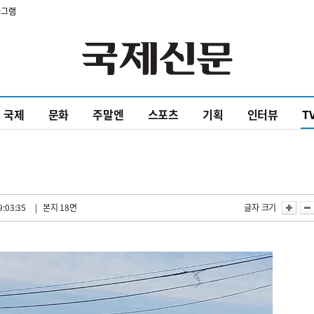
타그램
국제
문화
주말엔
스포츠
기획
인터뷰
T
9:03:35
| 본지 18면
글자 크기