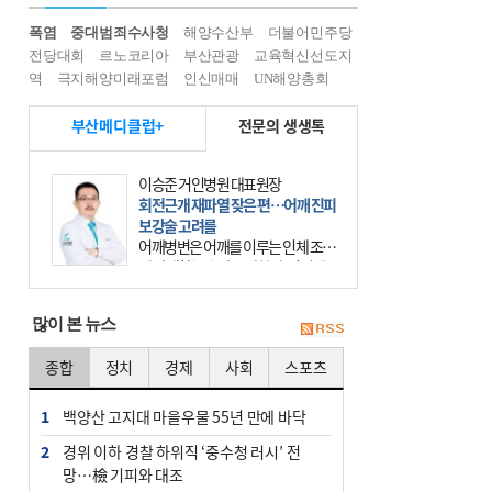
폭염
중대범죄수사청
해양수산부
더불어민주당
전당대회
르노코리아
부산관광
교육혁신선도지
역
극지해양미래포럼
인신매매
UN해양총회
부산메디클럽+
전문의 생생톡
이승준 거인병원 대표원장
회전근개 재파열 잦은 편…어깨 진피
보강술 고려를
어깨병변은 어깨를 이루는 인체 조직
에 발생하는 손상을 말한다. 여기에
는 오십견과 회전근개 증후군, 어깨
의 석회성 힘줄염 등이 있다. 국민건
많이 본 뉴스
강보험에 의하면 어깨병변
종합
정치
경제
사회
스포츠
1
백양산 고지대 마을우물 55년 만에 바닥
2
경위 이하 경찰 하위직 ‘중수청 러시’ 전
망…檢 기피와 대조