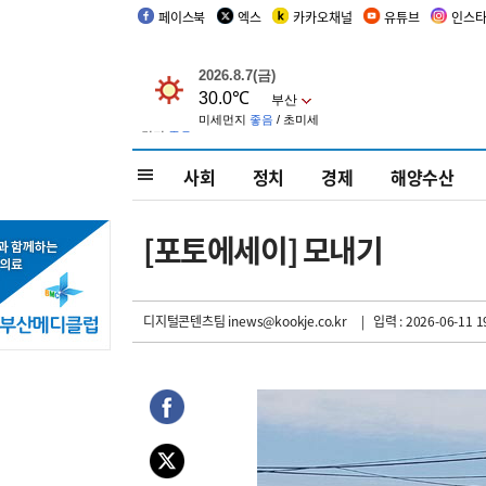
페이스북
엑스
카카오채널
유튜브
인스
사회
정치
경제
해양수산
[포토에세이] 모내기
디지털콘텐츠팀 inews@kookje.co.kr
| 입력 : 2026-06-11 1