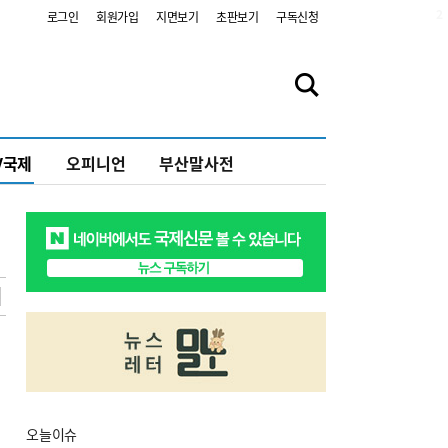
2
로그인
회원가입
지면보기
초판보기
구독신청
V국제
오피니언
부산말사전
오늘
이슈