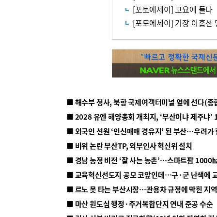
[포토에세이] 고요에 들다
[포토에세이] 기장 아홉산 
■ 해수부 청사, 북항 국제여객터미널 옆에 선다(종
■ 2028 유엔 해양총회 개최지, ‘부산이냐 제주냐’ 
■ 외국인 선원 ‘인신매매 경유지’ 된 부산…우려가
■ 비위 논란 부산TP, 외부인사 혁신위 설치
■ 르노 못 타는 부산시장…관용차 규정에 막힌 지
■ 마산 원도심 행정·주거복합단지 연내 준공 수순