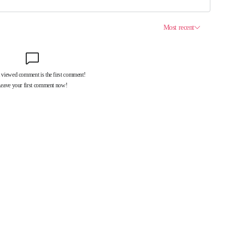
제휴서비스
국제신문대관안내
광고안내
구독신청
독자투고
기사제보
개인정보취급방침
언론윤리강