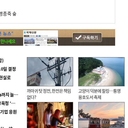
맹종죽 숲
합)
10일 결정
 현실로
까마귀 탓 정전, 한전은 책임
고양이 덕분에 힐링…통영
■ 경남 농정 비전 ‘잘 사는 농촌’…스마트팜 1000㏊까지 늘린다
없다?
용호도서 축제
■ 교육혁신선도지 공모 코앞인데…구·군 난색에 교육청 ‘쩔쩔’
역기업 응원