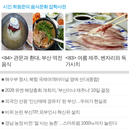
시인 최원준의 음식문화 잡학사전
<84> 관문과 환대, 부산 역전
<83> 여름 제주, 벤자리와 독
음식
가시치
■ 해수부 청사, 북항 국제여객터미널 옆에 선다(종합)
■ 2028 유엔 해양총회 개최지, ‘부산이냐 제주냐’ 10일 결정
■ 외국인 선원 ‘인신매매 경유지’ 된 부산…우려가 현실로
■ 비위 논란 부산TP, 외부인사 혁신위 설치
■ 경남 농정 비전 ‘잘 사는 농촌’…스마트팜 1000㏊까지 늘린다