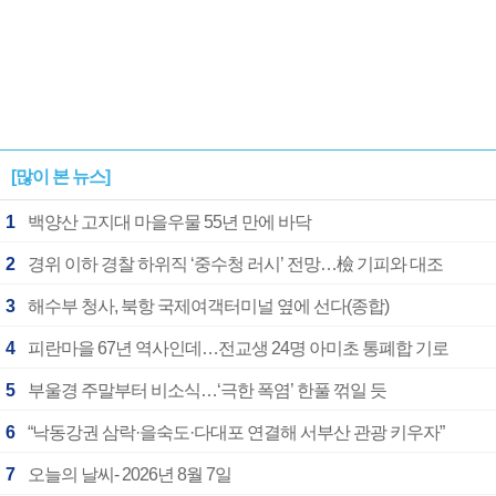
[많이 본 뉴스]
1
백양산 고지대 마을우물 55년 만에 바닥
2
경위 이하 경찰 하위직 ‘중수청 러시’ 전망…檢 기피와 대조
3
해수부 청사, 북항 국제여객터미널 옆에 선다(종합)
4
피란마을 67년 역사인데…전교생 24명 아미초 통폐합 기로
5
부울경 주말부터 비소식…‘극한 폭염’ 한풀 꺾일 듯
6
“낙동강권 삼락·을숙도·다대포 연결해 서부산 관광 키우자”
7
오늘의 날씨- 2026년 8월 7일