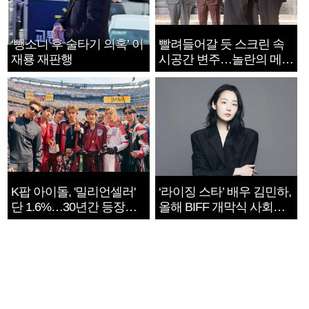
‘뺑소니 후 술타기 의혹’ 이
빨려들어갈 듯 스크린 속
재룡 재판행
시공간 변주…놀란의 메시
지는 ‘전쟁 속죄’
K팝 아이돌, '밀리언셀러'
‘라이징 스타’ 배우 김민하,
단 1.6%…30년간 등장
올해 BIFF 개막식 사회자
1182개팀 전수조사
확정