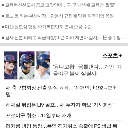
■ 교육혁신선도지 공모 코앞인데…구·군 난색에 교육청 ‘쩔쩔’
■ 르노 못 타는 부산시장…관용차 규정에 막힌 지역기업 응원
■ 마산 원도심 행정·주거복합단지 연내 준공 수순
■ 검사 신분 버리고 직급하향(10년 이하 저연차 검사)…檢 중수청행 기피
스포츠 +
‘윤나고황’ 꿈틀댄다…거인 가
을야구 불씨 살릴까
새 축구협회장 선출 방식 윤곽…“선거인단 192→2만
명”
해체설 뒤집은 LIV 골프…새 투자자 확보 ‘기사회생’
프로야구 취소…11일부터 재개
라커룸 냉탕 등장…폭염 경기취소 속출에 PS 셈법 복