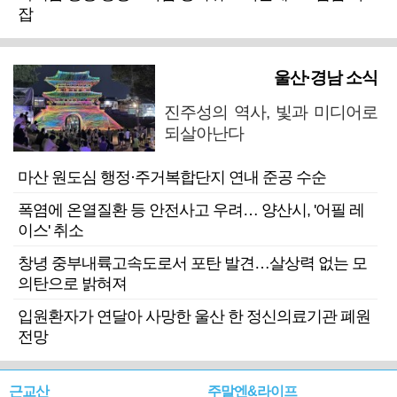
잡
울산·경남 소식
진주성의 역사, 빛과 미디어로
되살아난다
마산 원도심 행정·주거복합단지 연내 준공 수순
폭염에 온열질환 등 안전사고 우려… 양산시, '어필 레
이스' 취소
창녕 중부내륙고속도로서 포탄 발견…살상력 없는 모
의탄으로 밝혀져
입원환자가 연달아 사망한 울산 한 정신의료기관 폐원
전망
근교산
주말엔&라이프