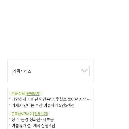
↓…백화점은 14.8%↑
문화 장터
[전체보기]
다양하게 피어난 인간욕망, 옻칠로 풀어낸 자연의 이치
거제서 만나는 부산 여류작가 5인5색전
근교산&그너머
[전체보기]
상주·문경 청화산~시루봉
여름휴가 섬·계곡 산행 4선