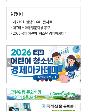
알립니다
· 제 219회 한낮의 유U; 콘서트
· 제7회 부마항쟁문학상 공모
· 2026 국제 어린이·청소년 경제아카데미