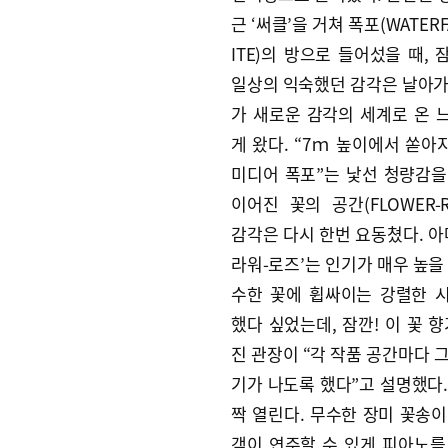
근 ‘써클’을 거쳐 폭포(WATERFA
ITE)의 방으로 들어섰을 때,
일상의 익숙했던 감각은 날아가
가 새로운 감각의 세계로 온 
게 왔다. “7ｍ 높이에서 쏟아
미디어 폭포”는 낯선 청량감을
이어진 꽃의 공간(FLOWER-
감각은 다시 한번 요동쳤다. 아
라워-로즈’는 인기가 매우 높을
수한 꽃에 휩싸이는 강렬한 
했다 싶었는데, 잠깐! 이 꽃 
진 관장이 “각 작품 공간마다 
기가 나도록 했다”고 설명했다.
짝 열린다. 무수한 장미 꽃송이
객이 연주할 수 있게 피아노를