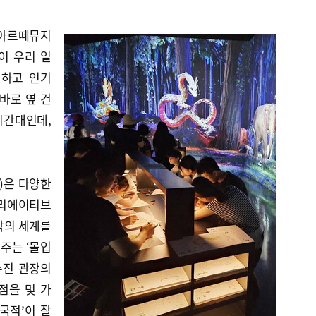
 아르떼뮤지
이 우리 일
명하고 인기
바로 옆 건
시간대인데,
M)은 다양한
크리에이티브
각의 세계를
주는 ‘몰입
수진 관장의
점을 몇 가
‘국적’이 잘