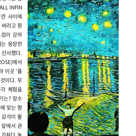
LL INFIN
 잠깐 사이에
 버리고 뭔
느낌이 강하
지는 웅장한
 선사했다.
ROSE)에서
마 이곳 ‘플
 것이다. 무
시각 체험을
향기는? 장수
그에 맞는 향
 감각이 활
 앞에서 관
 가져다 놓