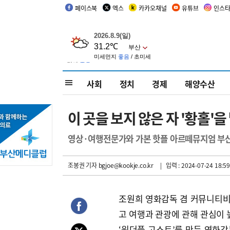
페이스북
엑스
카카오채널
유튜브
인스
사회
정치
경제
해양수산
이 곳을 보지 않은 자 '황홀'
영상·여행전문가와 가본 핫플 아르떼뮤지엄 부
조봉권 기자
bgjoe@kookje.co.kr
| 입력 : 2024-07-24 18:59
조원희 영화감독 겸 커뮤니티비프
고 여행과 관광에 관해 관심이 
‘원더풀 고스트’를 만든 영화감