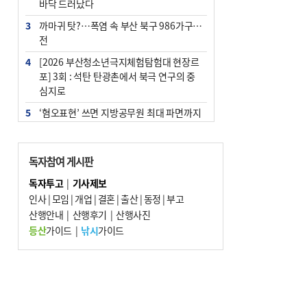
바닥 드러났다
3
까마귀 탓?…폭염 속 부산 북구 986가구 정
전
4
[2026 부산청소년극지체험탐험대 현장르
포] 3회 : 석탄 탄광촌에서 북극 연구의 중
심지로
5
‘혐오표현’ 쓰면 지방공무원 최대 파면까지
중징계
6
이임생, 홍명보 선임 독단적 결정 아냐…면
독자참여 게시판
담 메모 제출
독자투고
|
기사제보
7
[속보] 부산·김해·울주 ‘경계 단계’…전국
인사
|
모임
|
개업
|
결혼
|
출산
|
동정
|
부고
48개 시군 가뭄
산행안내
|
산행후기
|
산행사진
8
부산·울산·경남 폭염 속 소나기·비…무더
등산
가이드
|
낚시
가이드
위는 지속
9
경찰가족 관련 사건 45건…그동안 파악조
차 안해
10
홈플 사태에 2분기 대형마트 판매 9.4%