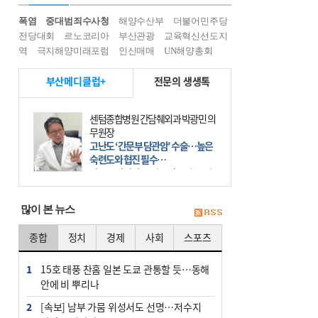
폭염
중대범죄수사청
해양수산부
더불어민주당
전당대회
르노코리아
부산관광
교육혁신선도지
역
극지해양미래포럼
인신매매
UN해양총회
부산메디클럽+
전문의 생생톡
센텀종합병원 간담췌외과 박광민 의
무원장
고난도 ‘간문부 담관암’ 수술…높은
숙련도와 협진 필수
간문부 담관암(클라츠킨 종양)은 좌
우 간에서 나오는, 담관(담즙 배출 경
로)이 합쳐지는 부위인 ‘간문부(肝門
많이 본 뉴스
部)’에 생기는 악성 종양이다. 간동맥
문맥 림프절 담
종합
정치
경제
사회
스포츠
1
15호 태풍 찬홈 일본 도쿄 관통할 듯…동해
안에 비 뿌리나
2
[속보] 남부 가뭄 위성서도 선명…저수지