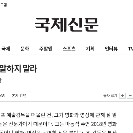
타그램
국제
문화
주말엔
스포츠
기획
인터뷰
T
을 말하지 말라
산
:35
| 본지 11면
글자 크기
 예술감독을 떠올린 건, 그가 영화와 영상에 관해 잘 알
높은 전문가이기 때문이다. 그는 마동석 주연 2018년 영화
독이니 영화·영상은 당연히 전문 분야다. 조 감독은 부산