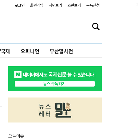
2
로그인
회원가입
지면보기
초판보기
구독신청
V국제
오피니언
부산말사전
오늘
이슈