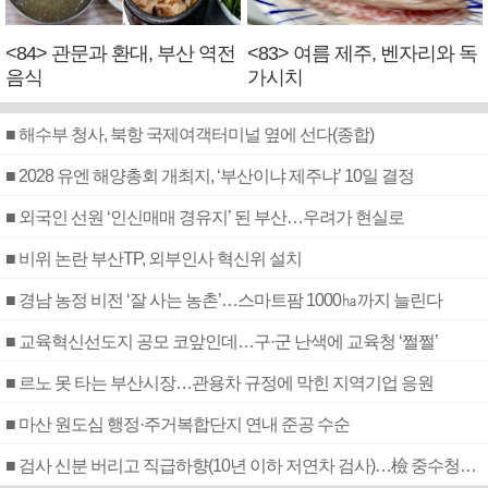
<84> 관문과 환대, 부산 역전
<83> 여름 제주, 벤자리와 독
음식
가시치
■ 해수부 청사, 북항 국제여객터미널 옆에 선다(종합)
■ 2028 유엔 해양총회 개최지, ‘부산이냐 제주냐’ 10일 결정
■ 외국인 선원 ‘인신매매 경유지’ 된 부산…우려가 현실로
■ 비위 논란 부산TP, 외부인사 혁신위 설치
■ 경남 농정 비전 ‘잘 사는 농촌’…스마트팜 1000㏊까지 늘린다
■ 교육혁신선도지 공모 코앞인데…구·군 난색에 교육청 ‘쩔쩔’
■ 르노 못 타는 부산시장…관용차 규정에 막힌 지역기업 응원
■ 마산 원도심 행정·주거복합단지 연내 준공 수순
■ 검사 신분 버리고 직급하향(10년 이하 저연차 검사)…檢 중수청행 기피