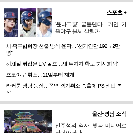
스포츠 +
‘윤나고황’ 꿈틀댄다…거인 가
을야구 불씨 살릴까
새 축구협회장 선출 방식 윤곽…“선거인단 192→2만
명”
해체설 뒤집은 LIV 골프…새 투자자 확보 ‘기사회생’
프로야구 취소…11일부터 재개
라커룸 냉탕 등장…폭염 경기취소 속출에 PS 셈법 복
잡
울산·경남 소식
진주성의 역사, 빛과 미디어로
되살아난다