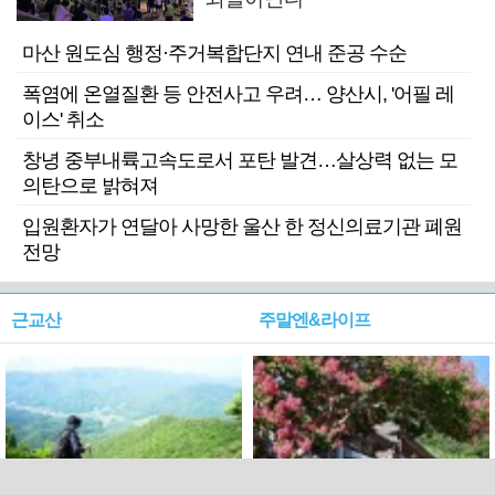
마산 원도심 행정·주거복합단지 연내 준공 수순
폭염에 온열질환 등 안전사고 우려… 양산시, '어필 레
이스' 취소
창녕 중부내륙고속도로서 포탄 발견…살상력 없는 모
의탄으로 밝혀져
입원환자가 연달아 사망한 울산 한 정신의료기관 폐원
전망
근교산
주말엔&라이프