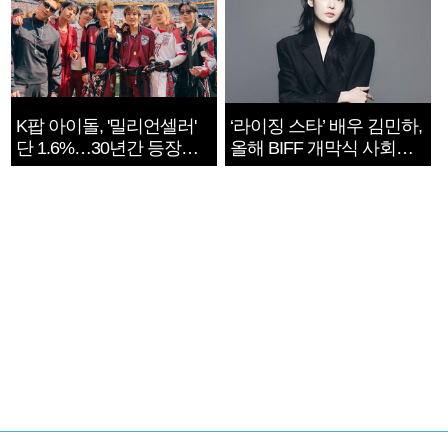
K팝 아이돌, '밀리언셀러'
‘라이징 스타’ 배우 김민하,
단 1.6%…30년간 등장
올해 BIFF 개막식 사회자
1182개팀 전수조사
확정