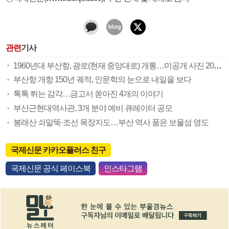
관련
기사
1960년대 부산항, 광로(현재 중앙대로) 개통…미공개 사진 2000점 발굴
부산항 개항 150년 궤적, 인문학의 눈으로 내일을 보다
톡톡 튀는 감각…금고서 쏟아진 4개의 이야기
부산근현대역사관, 3개 분야 예비 큐레이터 공모
봉래산 쇠말뚝·조선 목장지도…부산 역사 품은 보물섬 영도
국제신문 카카오플러스 친구
국제신문 공식 페이스북
인스타그램