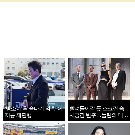
‘뺑소니 후 술타기 의혹’ 이
빨려들어갈 듯 스크린 속
재룡 재판행
시공간 변주…놀란의 메시
지는 ‘전쟁 속죄’