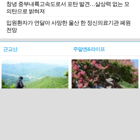
창녕 중부내륙고속도로서 포탄 발견…살상력 없는 모
의탄으로 밝혀져
입원환자가 연달아 사망한 울산 한 정신의료기관 폐원
전망
근교산
주말엔&라이프
근교산&그너머…상주·문경
폭염보다 더 뜨거워라…100
청화산~시루봉
일을 붉게 불태울 ‘선비정신’
피었네
PC버전
엑스
페이스북