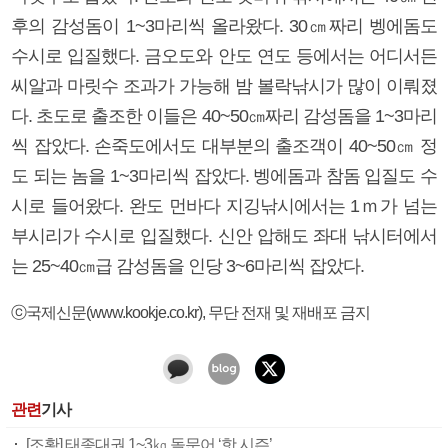
후의 감성돔이 1~3마리씩 올라왔다. 30㎝짜리 벵에돔도
수시로 입질했다. 금오도와 안도 연도 등에서는 어디서든
씨알과 마릿수 조과가 가능해 밤 볼락낚시가 많이 이뤄졌
다. 초도로 출조한 이들은 40~50㎝짜리 감성돔을 1~3마리
씩 잡았다. 손죽도에서도 대부분의 출조객이 40~50㎝ 정
도 되는 놈을 1~3마리씩 잡았다. 벵에돔과 참돔 입질도 수
시로 들어왔다. 완도 먼바다 지깅낚시에서는 1ｍ가 넘는
부시리가 수시로 입질했다. 신안 압해도 좌대 낚시터에서
는 25~40㎝급 감성돔을 인당 3~6마리씩 잡았다.
ⓒ국제신문(www.kookje.co.kr), 무단 전재 및 재배포 금지
관련
기사
[조황] 태종대권 1~3㎏ 돌문어 ‘핫 시즌’