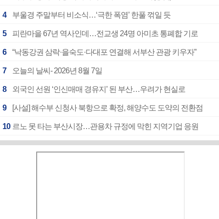
4
부울경 주말부터 비소식…‘극한 폭염’ 한풀 꺾일 듯
5
피란마을 67년 역사인데…전교생 24명 아미초 통폐합 기로
6
“낙동강권 삼락·을숙도·다대포 연결해 서부산 관광 키우자”
7
오늘의 날씨- 2026년 8월 7일
8
외국인 선원 ‘인신매매 경유지’ 된 부산…우려가 현실로
9
[사설] 해수부 신청사 북항으로 확정, 해양수도 도약의 전환점
10
르노 못 타는 부산시장…관용차 규정에 막힌 지역기업 응원