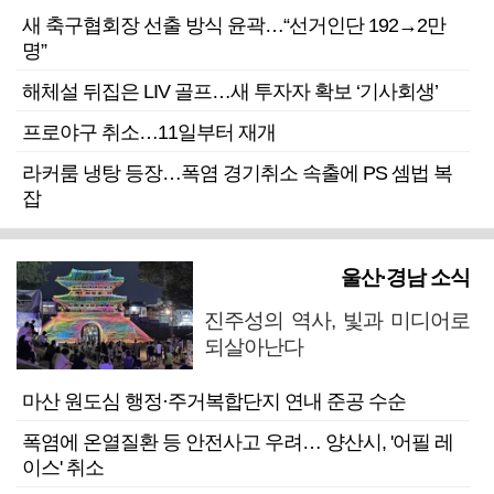
새 축구협회장 선출 방식 윤곽…“선거인단 192→2만
명”
해체설 뒤집은 LIV 골프…새 투자자 확보 ‘기사회생’
프로야구 취소…11일부터 재개
라커룸 냉탕 등장…폭염 경기취소 속출에 PS 셈법 복
잡
울산·경남 소식
진주성의 역사, 빛과 미디어로
되살아난다
마산 원도심 행정·주거복합단지 연내 준공 수순
폭염에 온열질환 등 안전사고 우려… 양산시, '어필 레
이스' 취소