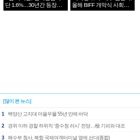
단 1.6%…30년간 등장
올해 BIFF 개막식 사회자
1182개팀 전수조사
확정
[많이 본 뉴스]
1
백양산 고지대 마을우물 55년 만에 바닥
2
경위 이하 경찰 하위직 ‘중수청 러시’ 전망…檢 기피와 대조
3
해수부 청사, 북항 국제여객터미널 옆에 선다(종합)