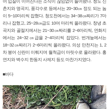
어 입질이 이어진다는 소식이 끊임없이 들어왔다. 청도 신
촌지와 명곡지, 풍각수로 등에서는 20~30㎝ 정도 되는 놈
이 5~10마리씩 잡혔다. 청도천에서는 34~38㎝짜리가 7마
리나 잡혔고, 25~28㎝급도 10여 마리씩 올라왔다. 창녕 초
곡지와 골절지에서는 21~30㎝짜리를 2~6마리씩, 연화지
에서는 24~32㎝급을 2~4마리씩 잡았다. 번개늪에서는
18~32㎝짜리가 2~6마리씩 올라왔다. 의성 만천지는 1, 2
차 붕어 산란이 이뤄지며 월척급이 마릿수로 올라왔다. 홍
연지와 벽수지 한동지 사제지 등도 마찬가지였다.
■바다