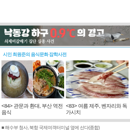
시인 최원준의 음식문화 잡학사전
<84> 관문과 환대, 부산 역전
<83> 여름 제주, 벤자리와 독
음식
가시치
■ 해수부 청사, 북항 국제여객터미널 옆에 선다(종합)