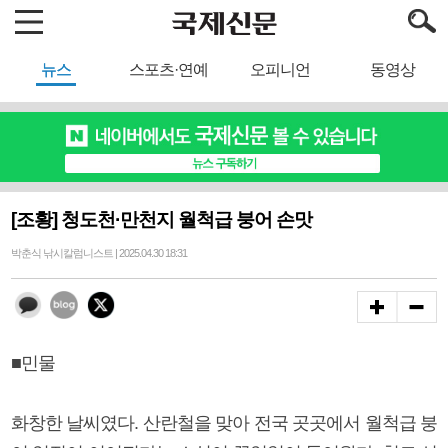
뉴스
스포츠·연예
오피니언
동영상
[조황] 청도천·만천지 월척급 붕어 손맛
박춘식 낚시칼럼니스트 | 2025.04.30 18:31
■민물
화창한 날씨였다. 산란철을 맞아 전국 곳곳에서 월척급 붕