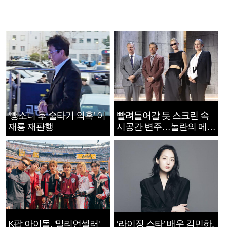
‘뺑소니 후 술타기 의혹’ 이
빨려들어갈 듯 스크린 속
재룡 재판행
시공간 변주…놀란의 메시
지는 ‘전쟁 속죄’
K팝 아이돌, '밀리언셀러'
‘라이징 스타’ 배우 김민하,