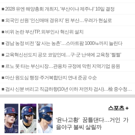
■ 2028 유엔 해양총회 개최지, ‘부산이냐 제주냐’ 10일 결정
■ 외국인 선원 ‘인신매매 경유지’ 된 부산…우려가 현실로
■ 비위 논란 부산TP, 외부인사 혁신위 설치
■ 경남 농정 비전 ‘잘 사는 농촌’…스마트팜 1000㏊까지 늘린다
■ 교육혁신선도지 공모 코앞인데…구·군 난색에 교육청 ‘쩔쩔’
■ 르노 못 타는 부산시장…관용차 규정에 막힌 지역기업 응원
■ 마산 원도심 행정·주거복합단지 연내 준공 수순
■ 검사 신분 버리고 직급하향(10년 이하 저연차 검사)…檢 중수청행 기피
스포츠 +
‘윤나고황’ 꿈틀댄다…거인 가
을야구 불씨 살릴까