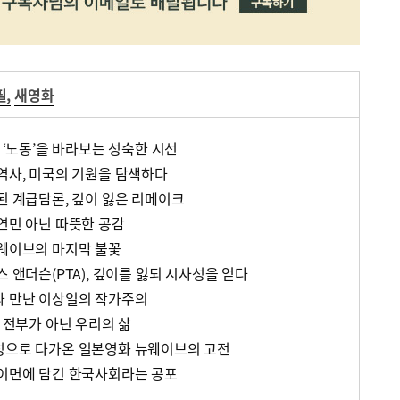
필
,
새영화
과 ‘노동’을 바라보는 성숙한 시선
 역사, 미국의 기원을 탐색하다
된 계급담론, 깊이 잃은 리메이크
 연민 아닌 따뜻한 공감
뉴웨이브의 마지막 불꽃
스 앤더슨(PTA), 깊이를 잃되 시사성을 얻다
와 만난 이상일의 작가주의
이 전부가 아닌 우리의 삶
성으로 다가온 일본영화 뉴웨이브의 고전
 이면에 담긴 한국사회라는 공포