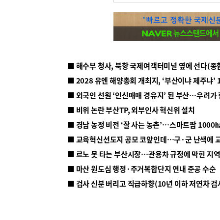
■ 해수부 청사, 북항 국제여객터미널 옆에 선다(종
■ 2028 유엔 해양총회 개최지, ‘부산이냐 제주냐’ 
■ 외국인 선원 ‘인신매매 경유지’ 된 부산…우려가
■ 비위 논란 부산TP, 외부인사 혁신위 설치
■ 르노 못 타는 부산시장…관용차 규정에 막힌 지
■ 마산 원도심 행정·주거복합단지 연내 준공 수순