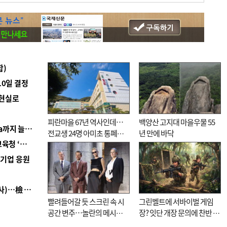
합)
10일 결정
 현실로
피란마을 67년 역사인데…
백양산 고지대 마을우물 55
■ 경남 농정 비전 ‘잘 사는 농촌’…스마트팜 1000㏊까지 늘린다
전교생 24명 아미초 통폐합
년 만에 바닥
■ 교육혁신선도지 공모 코앞인데…구·군 난색에 교육청 ‘쩔쩔’
기로
역기업 응원
■ 검사 신분 버리고 직급하향(10년 이하 저연차 검사)…檢 중수청행 기피
빨려들어갈 듯 스크린 속 시
그린벨트에 서바이벌 게임
공간 변주…놀란의 메시지
장? 잇단 개장 문의에 찬반 논
는 ‘전쟁 속죄’
쟁