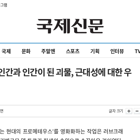
타그램
국제
문화
주말엔
스포츠
기획
인터뷰
T
인간과 인간이 된 괴물, 근대성에 대한 우
3면
글자 크기
또는 현대의 프로메테우스’를 영화화하는 작업은 러브크래