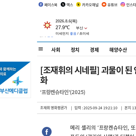
페이스북
엑스
카카오채널
유튜브
인스
사회
정치
경제
해양수산
[조재휘의 시네필] 괴물이 된 
화
‘프랑켄슈타인’(2025)
조재휘 영화평론가
| 입력 : 2025-09-24 19:21:10
| 본지 1
메리 셸리의 ‘프랑켄슈타인, 