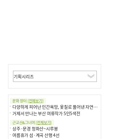
문화 장터
[전체보기]
다양하게 피어난 인간욕망, 옻칠로 풀어낸 자연의 이치
거제서 만나는 부산 여류작가 5인5색전
근교산&그너머
[전체보기]
상주·문경 청화산~시루봉
여름휴가 섬·계곡 산행 4선