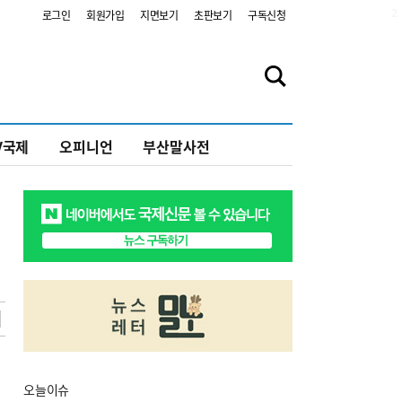
2
로그인
회원가입
지면보기
초판보기
구독신청
V국제
오피니언
부산말사전
오늘
이슈