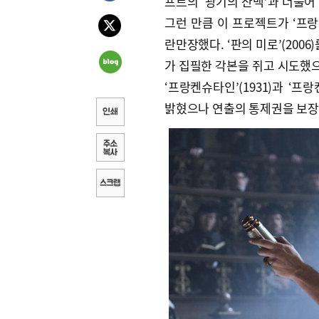
프트의 ‘광기의 산맥’과 더불어
그런 만큼 이 프로젝트가 ‘프랑
란만장했다. ‘판의 미로’(2006
가 집필한 각본을 쥐고 시도했으
‘프랑켄슈타인’(1931)과 ‘프
밝혔으나 연출의 통제권을 보장