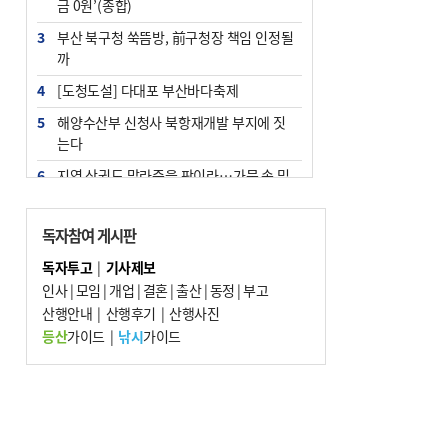
금 0원’(종합)
3
부산 북구청 쑥뜸방, 前구청장 책임 인정될
까
4
[도청도설] 다대포 부산바다축제
5
해양수산부 신청사 북항재개발 부지에 짓
는다
6
지역 상권도 말라죽을 판이라…가뭄 속 밀
양물축제 강행 논란
7
법원, 단차 논란 북항 복합환승센터 공사중
독자참여 게시판
지 관련 현장검증
독자투고
|
기사제보
8
통영시민 추석 전 35만 원 받는다
인사
|
모임
|
개업
|
결혼
|
출산
|
동정
|
부고
9
산행안내
부산 철강공장 50대 노동자 추락사
|
산행후기
|
산행사진
등산
가이드
|
낚시
가이드
10
국힘 부산시당, ‘정이한 조력’ 시의원 윤리
위에…‘한동훈 지지’도 신고접수