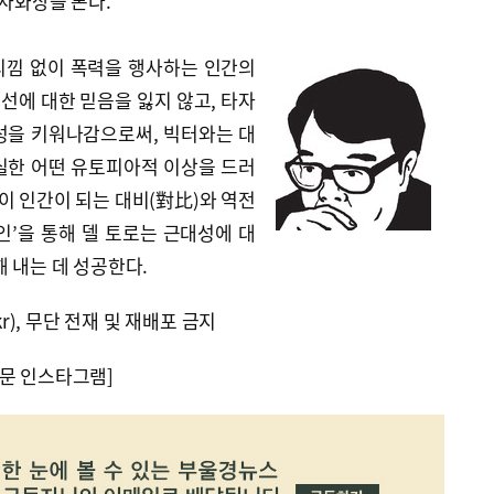
 자화상을 본다.
리낌 없이 폭력을 행사하는 인간의
선에 대한 믿음을 잃지 않고, 타자
성을 키워나감으로써, 빅터와는 대
실한 어떤 유토피아적 이상을 드러
물이 인간이 되는 대비(對比)와 역전
인’을 통해 델 토로는 근대성에 대
해 내는 데 성공한다.
kr), 무단 전재 및 재배포 금지
문 인스타그램]