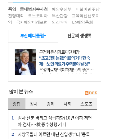
폭염
중대범죄수사청
해양수산부
더불어민주당
전당대회
르노코리아
부산관광
교육혁신선도지
역
극지해양미래포럼
인신매매
UN해양총회
부산메디클럽+
전문의 생생톡
황철구 센텀종합병원 신장내과 과장
증상 없어 방치하다 ‘만성콩팥병’으
로…당뇨·고혈압 있다면 특히 주의
콩팥은 장기 모양이 강낭콩을 닮았다
고 해서 붙여진 이름이다. 등 뒤쪽에
좌우 한 쌍으로 있는 콩팥은 기능이
떨어져도 증상이 잘 나타나지 않아
많이 본 뉴스
‘침묵의 장기’로 불
종합
정치
경제
사회
스포츠
1
검사 신분 버리고 직급하향(10년 이하 저연
차 검사)…檢 중수청행 기피
2
지방국립대 이르면 내년 신입생부터 ‘등록