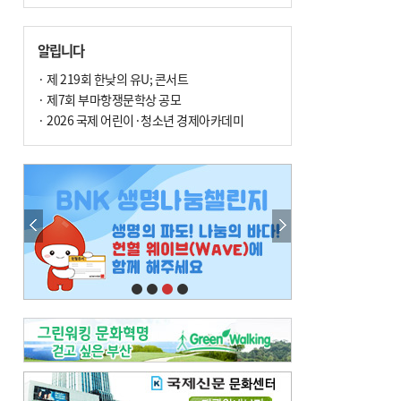
알립니다
· 제 219회 한낮의 유U; 콘서트
· 제7회 부마항쟁문학상 공모
· 2026 국제 어린이·청소년 경제아카데미