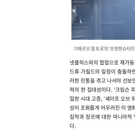
기예르모 델 토로의 '프랑켄슈타인'
넷플릭스와의 협업으로 재가동
드류 가필드의 일정이 충돌하면
러한 진통을 겪고 나서야 선보인
력의 한 집대성이다. ‘크림슨 피크
밀한 시대 고증, ‘셰이프 오브 
성이 조화롭게 어우러진 이 영
집착과 장르에 대한 마니아적
다.