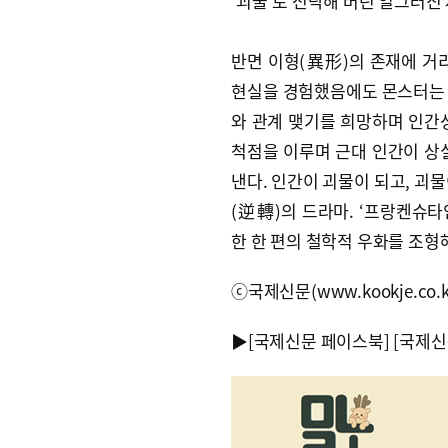
‘괴물’로 전락해 버린 일그러진
반면 이형(異形)의 존재에 거
현실을 경험했음에도 몬스터는 
와 관계 맺기를 희망하며 인간
척점을 이루며 근대 인간이 상
낸다. 인간이 괴물이 되고, 괴
(逆轉)의 드라마. ‘프랑켄슈타
한 한 편의 철학적 우화를 조형
ⓒ국제신문(www.kookje.co.
▶
[국제신문 페이스북]
[국제신