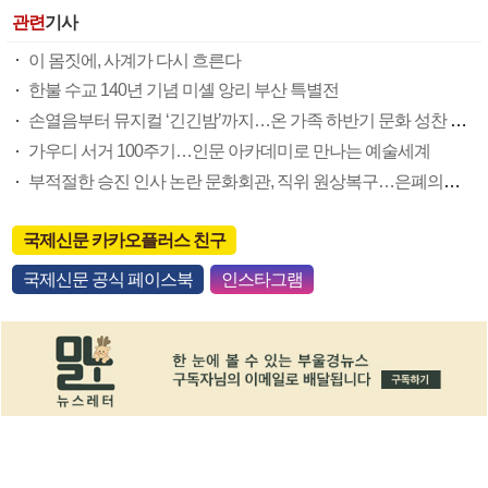
관련
기사
이 몸짓에, 사계가 다시 흐른다
한불 수교 140년 기념 미셸 앙리 부산 특별전
손열음부터 뮤지컬 ‘긴긴밤’까지…온 가족 하반기 문화 성찬 즐겨요
가우디 서거 100주기…인문 아카데미로 만나는 예술세계
부적절한 승진 인사 논란 문화회관, 직위 원상복구…은폐의혹 논란 불씨 여전
국제신문 카카오플러스 친구
국제신문 공식 페이스북
인스타그램