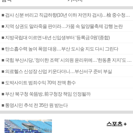
■ 검사 신분 버리고 직급하향(10년 이하 저연차 검사)…檢 중수청행 기피
■ 지역 상권도 말라죽을 판이라…가뭄 속 밀양물축제 강행 논란
■ 지방국립대 이르면 내년 신입생부터 ‘등록금 0원’(종합)
■ 탄소흡수력 높여 폭염 대응…부산 도시숲 지도 다시 그린다
■ 국힘 부산시당, ‘정이한 조력’ 시의원 윤리위에…‘한동훈 지지’도 신고접수
■ 의료헬스 신성장 산업 키운다더니…부산서구 준비 부실
■ 도박사이트 범죄수익 70억 전액 환수
■ 부산 북구청 쑥뜸방, 前구청장 책임 인정될까
■ 통영시민 추석 전 35만 원 받는다
스포츠 +