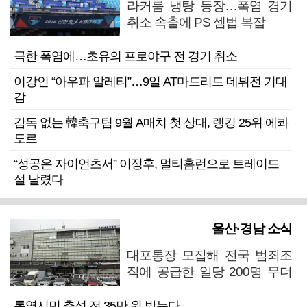
라커룸 냉탕 등장…폭염 경기
취소 속출에 PS 셈법 복잡
극한 폭염에…초유의 프로야구 전 경기 취소
이강인 “아우파 알레티”…9일 AT마드리드 데뷔전 기대
감
감독 없는 韓축구팀 9월 A매치 첫 상대, 랭킹 25위 에콰
도르
“성공은 자이언츠서” 이정후, 멀티홈런으로 트레이드
설 날렸다
울산·경남 소식
대포통장 모집해 전국 범죄조
직에 공급한 일당 200명 무더
기 검거
통영시민 추석 전 35만 원 받는다