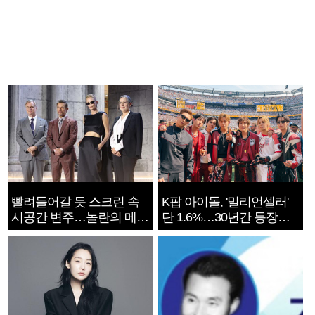
빨려들어갈 듯 스크린 속
K팝 아이돌, '밀리언셀러'
시공간 변주…놀란의 메시
단 1.6%…30년간 등장
지는 ‘전쟁 속죄’
1182개팀 전수조사