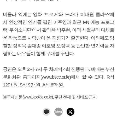
비올라 역에는 영화 ‘브로커’와 드라마 ‘이태원 클라쓰’에
서 인상적인 연기를 펼친 이주영과 최근 tvN 예능 프로그
램 ‘무쇠소녀단’에서 활약한 박주현, 아역 시절부터 다채로
운 작품으로 사랑받아 온 김향기가 출연한다. 이외에도 임
철형 정의욱 김대종 이호영 오정택 등 탄탄한 연기력을 자
랑하는 배우들이 함께 무대를 꾸민다.
공연은 오후 2시·7시 두 차례씩 4회 진행된다. 예매는 부산
문화회관 홈페이지(www.bscc.or.kr)에서 할 수 있다. R석
12만 원, S석 9만 원, A석 6만 원.
ⓒ국제신문(www.kookje.co.kr), 무단 전재 및 재배포 금지