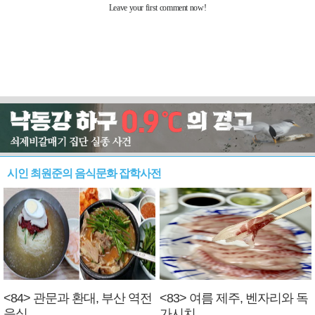
시인 최원준의 음식문화 잡학사전
<84> 관문과 환대, 부산 역전
<83> 여름 제주, 벤자리와 독
음식
가시치