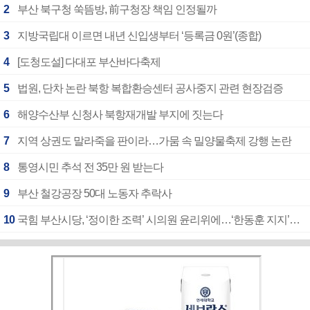
2
부산 북구청 쑥뜸방, 前구청장 책임 인정될까
3
지방국립대 이르면 내년 신입생부터 ‘등록금 0원’(종합)
4
[도청도설] 다대포 부산바다축제
5
법원, 단차 논란 북항 복합환승센터 공사중지 관련 현장검증
6
해양수산부 신청사 북항재개발 부지에 짓는다
7
지역 상권도 말라죽을 판이라…가뭄 속 밀양물축제 강행 논란
8
통영시민 추석 전 35만 원 받는다
9
부산 철강공장 50대 노동자 추락사
10
국힘 부산시당, ‘정이한 조력’ 시의원 윤리위에…‘한동훈 지지’도 신고접수