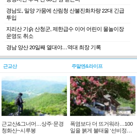
경남도, 밀양 가뭄에 산림청 산불진화차량 22대 긴급
투입
지리산 기슭 산청군, 제한급수 이어 어린이 물놀이장
운영도 취소
경남 양산 20일째 열대야…역대 최장 기록
근교산
주말엔&라이프
근교산&그너머…상주·문경
폭염보다 더 뜨거워라…100
청화산~시루봉
일을 붉게 불태울 ‘선비정신’