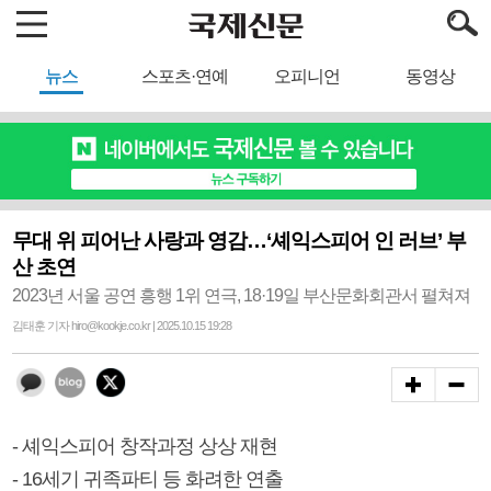
뉴스
스포츠·연예
오피니언
동영상
무대 위 피어난 사랑과 영감…‘셰익스피어 인 러브’ 부
산 초연
2023년 서울 공연 흥행 1위 연극, 18·19일 부산문화회관서 펼쳐져
김태훈 기자 hiro@kookje.co.kr | 2025.10.15 19:28
- 셰익스피어 창작과정 상상 재현
- 16세기 귀족파티 등 화려한 연출