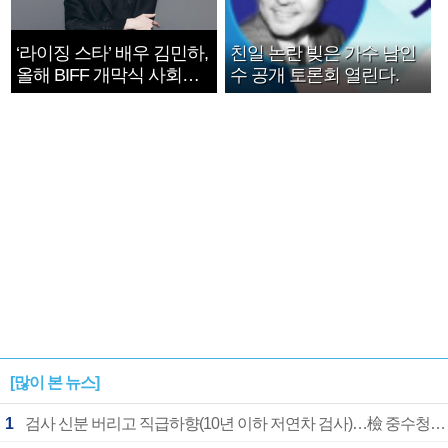
‘라이징 스타’ 배우 김민하,
친일 논란 빚은 가수 남인
올해 BIFF 개막식 사회자
수 공개 토론회 열린다.
확정
[많이 본 뉴스]
1
검사 신분 버리고 직급하향(10년 이하 저연차 검사)…檢 중수청행 기피