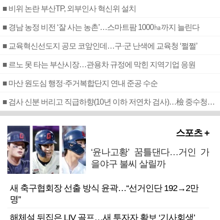
■ 비위 논란 부산TP, 외부인사 혁신위 설치
■ 경남 농정 비전 ‘잘 사는 농촌’…스마트팜 1000㏊까지 늘린다
■ 교육혁신선도지 공모 코앞인데…구·군 난색에 교육청 ‘쩔쩔’
■ 르노 못 타는 부산시장…관용차 규정에 막힌 지역기업 응원
■ 마산 원도심 행정·주거복합단지 연내 준공 수순
■ 검사 신분 버리고 직급하향(10년 이하 저연차 검사)…檢 중수청행 기피
스포츠 +
‘윤나고황’ 꿈틀댄다…거인 가
을야구 불씨 살릴까
새 축구협회장 선출 방식 윤곽…“선거인단 192→2만
명”
해체설 뒤집은 LIV 골프…새 투자자 확보 ‘기사회생’