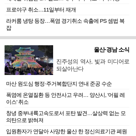
프로야구 취소…11일부터 재개
라커룸 냉탕 등장…폭염 경기취소 속출에 PS 셈법 복
잡
울산·경남 소식
진주성의 역사, 빛과 미디어로
되살아난다
마산 원도심 행정·주거복합단지 연내 준공 수순
폭염에 온열질환 등 안전사고 우려… 양산시, '어필 레
이스' 취소
창녕 중부내륙고속도로서 포탄 발견…살상력 없는 모
의탄으로 밝혀져
입원환자가 연달아 사망한 울산 한 정신의료기관 폐원