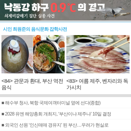
시인 최원준의 음식문화 잡학사전
<84> 관문과 환대, 부산 역전
<83> 여름 제주, 벤자리와 독
음식
가시치
■ 해수부 청사, 북항 국제여객터미널 옆에 선다(종합)
■ 2028 유엔 해양총회 개최지, ‘부산이냐 제주냐’ 10일 결정
■ 외국인 선원 ‘인신매매 경유지’ 된 부산…우려가 현실로