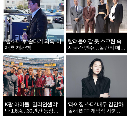
‘뺑소니 후 술타기 의혹’ 이
빨려들어갈 듯 스크린 속
재룡 재판행
시공간 변주…놀란의 메시
지는 ‘전쟁 속죄’
K팝 아이돌, '밀리언셀러'
‘라이징 스타’ 배우 김민하,
단 1.6%…30년간 등장
올해 BIFF 개막식 사회자
1182개팀 전수조사
확정