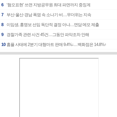
6
‘혐오표현’ 쓰면 지방공무원 최대 파면까지 중징계
7
부산·울산·경남 폭염 속 소나기·비…무더위는 지속
8
이임생, 홍명보 선임 독단적 결정 아냐…면담 메모 제출
9
경찰가족 관련 사건 45건…그동안 파악조차 안해
10
홈플 사태에 2분기 대형마트 판매 9.4%↓…백화점은 14.8%↑