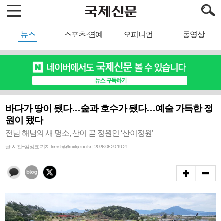
뉴스
스포츠·연예
오피니언
동영상
바다가 땅이 됐다…숲과 호수가 됐다…예술 가득한 정
원이 됐다
전남 해남의 새 명소, 산이 곧 정원인 ‘산이정원’
글·사진=김성효 기자 kimsh@kookje.co.kr | 2026.05.20 19:21