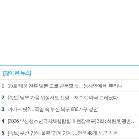
[많이 본 뉴스]
1
15호 태풍 찬홈 일본 도쿄 관통할 듯…동해안에 비 뿌리나
2
[속보] 남부 가뭄 위성서도 선명…저수지 바닥 드러났다
3
까마귀 탓?…폭염 속 부산 북구 986가구 정전
4
[2026 부산청소년극지체험탐험대 현장르포] 3회 : 석탄 탄광촌에서 북극 연구의 중심지로
5
[속보] 부산·김해·울주 ‘경계 단계’…전국 48개 시군 가뭄