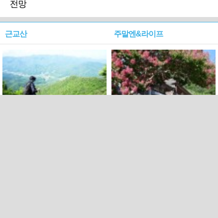
전망
근교산
주말엔&라이프
근교산&그너머…상주·문경
폭염보다 더 뜨거워라…100
청화산~시루봉
일을 붉게 불태울 ‘선비정신’
피었네
PC버전
엑스
페이스북
Copyright ⓒ 2015 All rights reserved by 국제신문