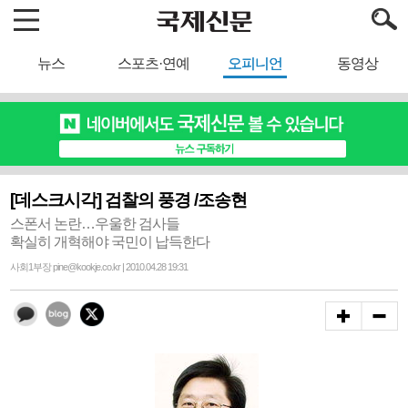
뉴스
스포츠·연예
오피니언
동영상
[데스크시각] 검찰의 풍경 /조송현
스폰서 논란…우울한 검사들
확실히 개혁해야 국민이 납득한다
사회1부장 pine@kookje.co.kr | 2010.04.28 19:31