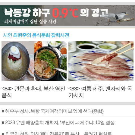
시인 최원준의 음식문화 잡학사전
<84> 관문과 환대, 부산 역전
<83> 여름 제주, 벤자리와 독
음식
가시치
■ 해수부 청사, 북항 국제여객터미널 옆에 선다(종합)
■ 2028 유엔 해양총회 개최지, ‘부산이냐 제주냐’ 10일 결정
■ 외국인 선원 ‘인신매매 경유지’ 된 부산…우려가 현실로