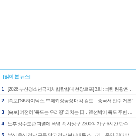
[많이 본 뉴스]
1
[2026 부산청소년극지체험탐험대 현장르포] 3회 : 석탄 탄광촌에서 북극 연구의 중심지로
2
[속보]“SK하이닉스, 中패키징공장 매각 검토…중국서 인수 거론”
3
[속보] 여전히 ‘독도는 우리땅’ 외치는 日…韓선박이 독도 주변 해양조사 활동하자 반발
4
노후 상수도관 파열에 폭염 속 사상구 2300여 가구 6시간 단수
5
부산 울산 경남 구름 많고 경남 북서내륙 소나기…폭염·열대야 계속