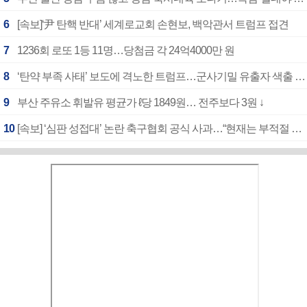
6
[속보]‘尹 탄핵 반대’ 세계로교회 손현보, 백악관서 트럼프 접견
7
1236회 로또 1등 11명…당첨금 각 24억4000만 원
8
‘탄약 부족 사태’ 보도에 격노한 트럼프…군사기밀 유출자 색출 지시
9
부산 주유소 휘발유 평균가 ℓ당 1849원… 전주보다 3원 ↓
10
[속보] ‘심판 성접대’ 논란 축구협회 공식 사과…“현재는 부적절 행위 없어”