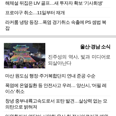
해체설 뒤집은 LIV 골프…새 투자자 확보 ‘기사회생’
프로야구 취소…11일부터 재개
라커룸 냉탕 등장…폭염 경기취소 속출에 PS 셈법 복
잡
울산·경남 소식
진주성의 역사, 빛과 미디어로
되살아난다
마산 원도심 행정·주거복합단지 연내 준공 수순
폭염에 온열질환 등 안전사고 우려… 양산시, '어필 레
이스' 취소
창녕 중부내륙고속도로서 포탄 발견…살상력 없는 모
의탄으로 밝혀져