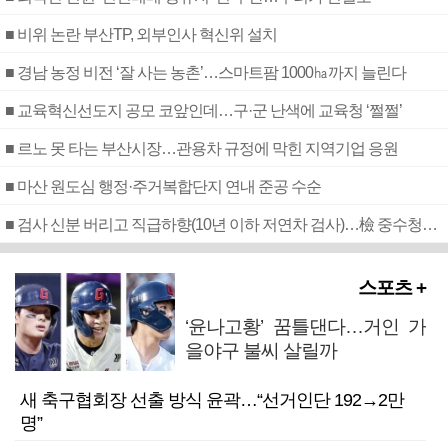
■ 비위 논란 부산TP, 외부인사 혁신위 설치
■ 경남 농정 비전 ‘잘 사는 농촌’…스마트팜 1000㏊까지 늘린다
■ 교육혁신선도지 공모 코앞인데…구·군 난색에 교육청 ‘쩔쩔’
■ 르노 못 타는 부산시장…관용차 규정에 막힌 지역기업 응원
■ 마산 원도심 행정·주거복합단지 연내 준공 수순
■ 검사 신분 버리고 직급하향(10년 이하 저연차 검사)…檢 중수청행 기피
스포츠 +
‘윤나고황’ 꿈틀댄다…거인 가
을야구 불씨 살릴까
새 축구협회장 선출 방식 윤곽…“선거인단 192→2만
명”