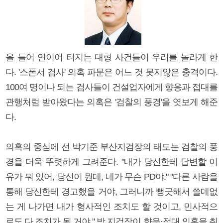
올 들어 연이어 터지는 대형 사건들이 우리를 놀라게 한
다. '스폰서 검사' 의혹 파문은 어느 것 못지않은 충격이다.
100여 명이나 되는 검사들이 건설업자에게 향응과 접대를
관행처럼 받아왔다는 의혹은 '검찰의 풍경'을 엿보게 해준
다.
의혹의 중심에 선 박기준 부산지검장의 태도는 검찰의 풍
경을 더욱 뚜렷하게 그려준다. "내가 당신한테 답변할 이
유가 뭐 있어, 당신이 뭔데, 네가 무슨 PD야." "다른 사람을
통해 당신한테 경고했을 거야, 그러니까 뻥긋해서 쓸데없
는 게 나가면 내가 형사적인 조치도 할 것이고, 민사적으
로도 다 조치가 될 거야." 박 지검장이 향응·접대 의혹을 취