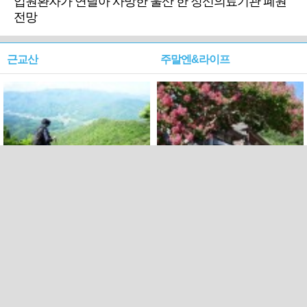
입원환자가 연달아 사망한 울산 한 정신의료기관 폐원
전망
근교산
주말엔&라이프
근교산&그너머…상주·문경
폭염보다 더 뜨거워라…100
청화산~시루봉
일을 붉게 불태울 ‘선비정신’
피었네
PC버전
엑스
페이스북
Copyright ⓒ 2015 All rights reserved by 국제신문