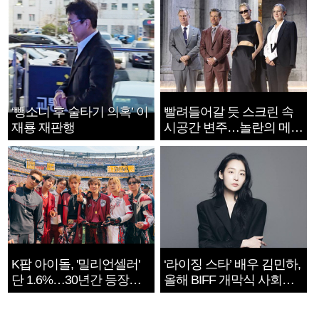
‘뺑소니 후 술타기 의혹’ 이
빨려들어갈 듯 스크린 속
재룡 재판행
시공간 변주…놀란의 메시
지는 ‘전쟁 속죄’
K팝 아이돌, '밀리언셀러'
‘라이징 스타’ 배우 김민하,
단 1.6%…30년간 등장
올해 BIFF 개막식 사회자
1182개팀 전수조사
확정