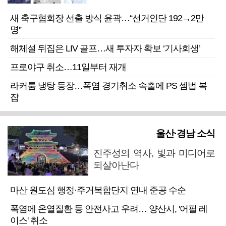
새 축구협회장 선출 방식 윤곽…“선거인단 192→2만
명”
해체설 뒤집은 LIV 골프…새 투자자 확보 ‘기사회생’
프로야구 취소…11일부터 재개
라커룸 냉탕 등장…폭염 경기취소 속출에 PS 셈법 복
잡
울산·경남 소식
진주성의 역사, 빛과 미디어로
되살아난다
마산 원도심 행정·주거복합단지 연내 준공 수순
폭염에 온열질환 등 안전사고 우려… 양산시, '어필 레
이스' 취소