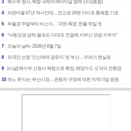
3
해수부 청사, 북항 국제여객터미널 옆에 선다(종합)
4
피란마을 67년 역사인데…전교생 24명 아미초 통폐합 기로
5
부울경 주말부터 비소식…‘극한 폭염’ 한풀 꺾일 듯
6
“낙동강권 삼락·을숙도·다대포 연결해 서부산 관광 키우자”
7
오늘의 날씨- 2026년 8월 7일
8
외국인 선원 ‘인신매매 경유지’ 된 부산…우려가 현실로
9
[사설] 해수부 신청사 북항으로 확정, 해양수도 도약의 전환점
10
르노 못 타는 부산시장…관용차 규정에 막힌 지역기업 응원