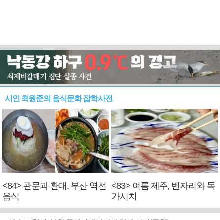
시인 최원준의 음식문화 잡학사전
<84> 관문과 환대, 부산 역전
<83> 여름 제주, 벤자리와 독
음식
가시치