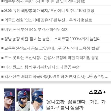
■ 해수부 청사, 북항 국제여객터미널 옆에 선다(종합)
■ 2028 유엔 해양총회 개최지, ‘부산이냐 제주냐’ 10일 결정
■ 외국인 선원 ‘인신매매 경유지’ 된 부산…우려가 현실로
■ 비위 논란 부산TP, 외부인사 혁신위 설치
■ 경남 농정 비전 ‘잘 사는 농촌’…스마트팜 1000㏊까지 늘린다
■ 교육혁신선도지 공모 코앞인데…구·군 난색에 교육청 ‘쩔쩔’
■ 르노 못 타는 부산시장…관용차 규정에 막힌 지역기업 응원
■ 마산 원도심 행정·주거복합단지 연내 준공 수순
■ 검사 신분 버리고 직급하향(10년 이하 저연차 검사)…檢 중수청행 기피
스포츠 +
‘윤나고황’ 꿈틀댄다…거인 가
을야구 불씨 살릴까