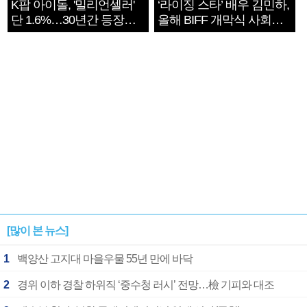
K팝 아이돌, '밀리언셀러'
‘라이징 스타’ 배우 김민하,
단 1.6%…30년간 등장
올해 BIFF 개막식 사회자
1182개팀 전수조사
확정
[많이 본 뉴스]
1
백양산 고지대 마을우물 55년 만에 바닥
2
경위 이하 경찰 하위직 ‘중수청 러시’ 전망…檢 기피와 대조