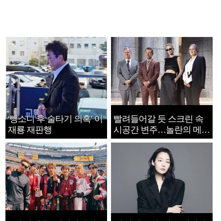
‘뺑소니 후 술타기 의혹’ 이
빨려들어갈 듯 스크린 속
재룡 재판행
시공간 변주…놀란의 메시
지는 ‘전쟁 속죄’