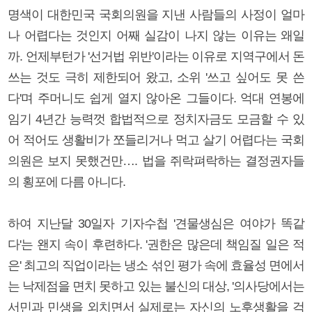
명색이 대한민국 국회의원을 지낸 사람들의 사정이 얼마
나 어렵다는 것인지 어째 실감이 나지 않는 이유는 왜일
까. 언제부턴가 '선거법 위반'이라는 이유로 지역구에서 돈
쓰는 것도 극히 제한되어 왔고, 소위 '쓰고 싶어도 못 쓴
다'며 주머니도 쉽게 열지 않아온 그들이다. 억대 연봉에
임기 4년간 능력껏 합법적으로 정치자금도 모금할 수 있
어 적어도 생활비가 쪼들리거나 먹고 살기 어렵다는 국회
의원은 보지 못했건만…. 법을 쥐락펴락하는 결정권자들
의 횡포에 다름 아니다.
하여 지난달 30일자 기자수첩 '견물생심은 여야가 똑같
다'는 왠지 속이 후련하다. '권한은 많은데 책임질 일은 적
은' 최고의 직업이라는 냉소 섞인 평가 속에 효율성 면에서
는 낙제점을 면치 못하고 있는 불신의 대상, '의사당에서는
서민과 민생을 외치면서 실제로는 자신의 노후생활을 걱