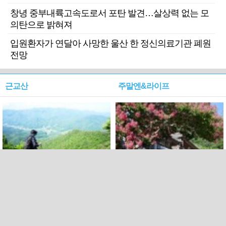
창녕 중부내륙고속도로서 포탄 발견…살상력 없는 모
의탄으로 밝혀져
입원환자가 연달아 사망한 울산 한 정신의료기관 폐원
전망
근교산
주말엔&라이프
근교산&그너머…상주·문경
폭염보다 더 뜨거워라…100
청화산~시루봉
일을 붉게 불태울 ‘선비정신’
피었네