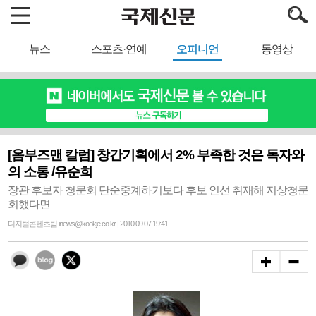
뉴스
스포츠·연예
오피니언
동영상
[옴부즈맨 칼럼] 창간기획에서 2% 부족한 것은 독자와
의 소통 /유순희
장관 후보자 청문회 단순중계하기보다 후보 인선 취재해 지상청문
회했다면
디지털콘텐츠팀 inews@kookje.co.kr | 2010.09.07 19:41