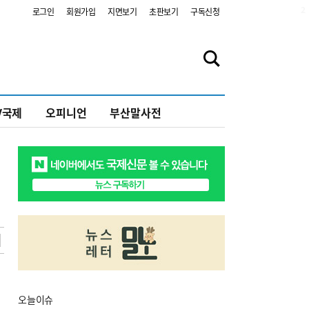
2
로그인
회원가입
지면보기
초판보기
구독신청
V국제
오피니언
부산말사전
오늘
이슈