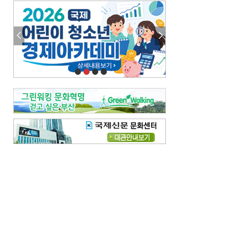
엘리트 자평해온 市 공무원…생중계 회의서 능력 입증을
김준희의 클래식 인사이트
[전체보기]
여름날의 애상, 왈츠
빛나는 꿈의 계절, 4월의 노래
김지윤의 우리음악 이야기
[전체보기]
세종시대 음악이 전해진 이유
영산회상, 불교음악에서 풍류음악으로
뉴스와 현장
[전체보기]
‘800조 투자’ 희비 가른 재생에너지
뜨거워지는 바다, 북쪽으로 열리는 항로
데스크시각
[전체보기]
물은 행정구역 경계를 따라 흐르지 않는다
도청도설
[전체보기]
회피형 대통령
다대포 부산바다축제
독자 투고
[전체보기]
새로운 시작 ‘황혼 이혼’
무료 화장실 깨끗하게 쓰자
메디칼럼
[전체보기]