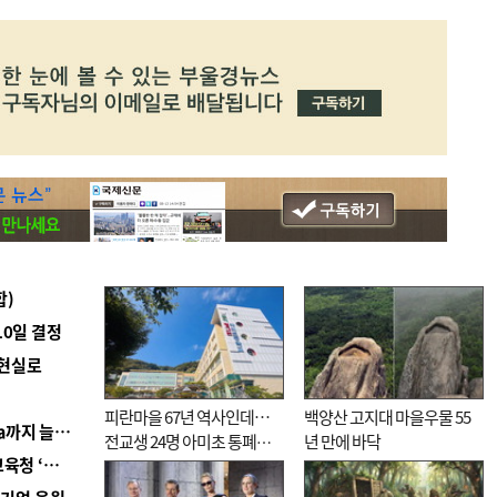
합)
10일 결정
 현실로
피란마을 67년 역사인데…
백양산 고지대 마을우물 55
■ 경남 농정 비전 ‘잘 사는 농촌’…스마트팜 1000㏊까지 늘린다
전교생 24명 아미초 통폐합
년 만에 바닥
■ 교육혁신선도지 공모 코앞인데…구·군 난색에 교육청 ‘쩔쩔’
기로