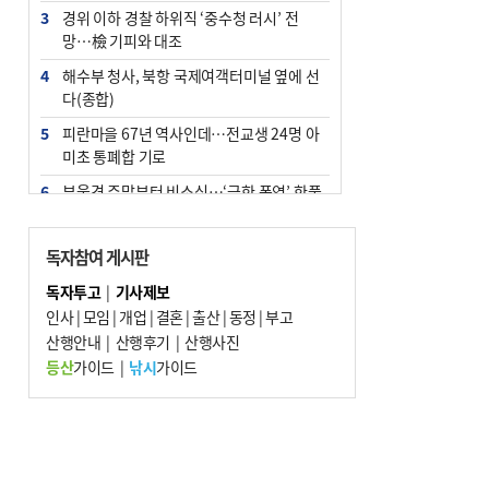
3
경위 이하 경찰 하위직 ‘중수청 러시’ 전
망…檢 기피와 대조
4
해수부 청사, 북항 국제여객터미널 옆에 선
다(종합)
5
피란마을 67년 역사인데…전교생 24명 아
미초 통폐합 기로
6
부울경 주말부터 비소식…‘극한 폭염’ 한풀
꺾일 듯
7
“낙동강권 삼락·을숙도·다대포 연결해 서
독자참여 게시판
부산 관광 키우자”
독자투고
|
기사제보
8
오늘의 날씨- 2026년 8월 7일
인사
|
모임
|
개업
|
결혼
|
출산
|
동정
|
부고
9
산행안내
외국인 선원 ‘인신매매 경유지’ 된 부산…
|
산행후기
|
산행사진
우려가 현실로
등산
가이드
|
낚시
가이드
10
[사설] 해수부 신청사 북항으로 확정, 해양
수도 도약의 전환점