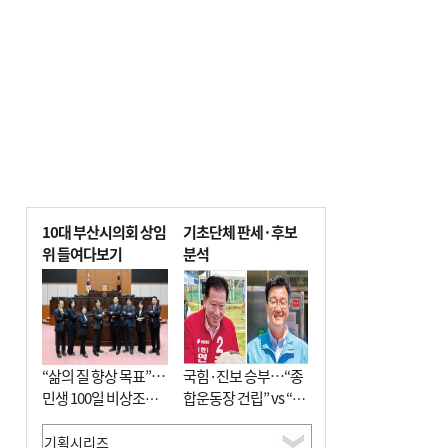
10대 부산시의회 상임
기초단체 판세·후보
위 들여다보기
분석
“삶의 질 향상 목표”…
국힘·진보 승부…“종
민생 100일 비상조치
합운동장 건립” vs “출
면밀 심사
근 공공버스 도입”