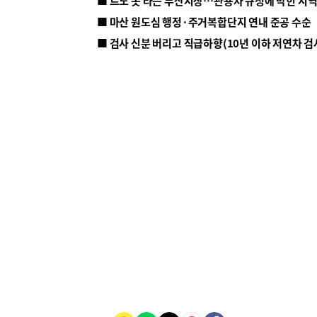
■ 르노 못 타는 부산시장…관용차 규정에 막힌 지
■ 마산 원도심 행정·주거복합단지 연내 준공 수순