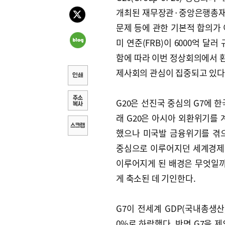
개최된 재무장관·중앙은행총재 
문제 등에 관한 기본적 합의가
미 연준(FRB)이 6000억 달
함에 따라 이번 정상회의에서 
제사회의 관심이 집중되고 있다
G20은 선진국 중심의 G7에 한국
래 G20은 아시아 외환위기를 
했으나 미국발 금융위기를 겪으
중심으로 이루어지던 세계경제
이루어지게 된 배경은 무엇일까
게 축소된 데 기인한다.
G7이 전세계 GDP(국내총생산)
0%로 하락했다. 반면 G7을 제