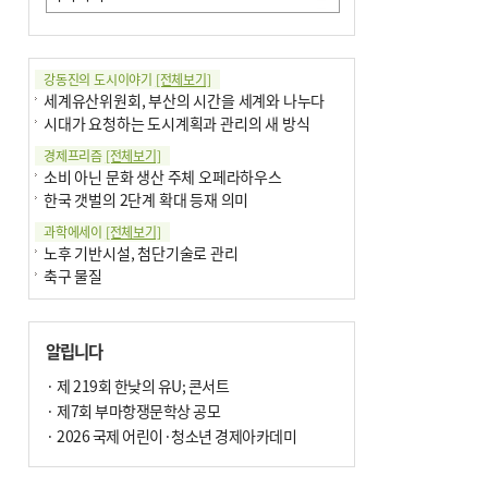
강동진의 도시이야기
[전체보기]
세계유산위원회, 부산의 시간을 세계와 나누다
시대가 요청하는 도시계획과 관리의 새 방식
경제프리즘
[전체보기]
소비 아닌 문화 생산 주체 오페라하우스
한국 갯벌의 2단계 확대 등재 의미
과학에세이
[전체보기]
노후 기반시설, 첨단기술로 관리
축구 물질
국제칼럼
[전체보기]
부정선거
알립니다
선관위와 尹의 ‘0점 답안’
기고
· 제 219회 한낮의 유U; 콘서트
[전체보기]
환자의 희망, 헌혈의 힘
· 제7회 부마항쟁문학상 공모
대학과 지역 ‘연결’이 지역혁신이다
· 2026 국제 어린이·청소년 경제아카데미
기자수첩
[전체보기]
금고 이사장 전횡, 지금도 진행중