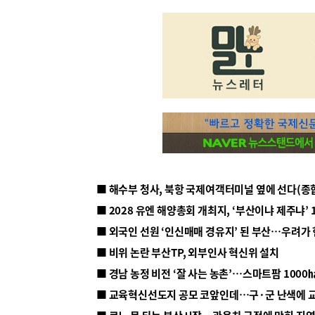
■ 해수부 청사, 북항 국제여객터미널 옆에 선다(종
■ 2028 유엔 해양총회 개최지, ‘부산이냐 제주냐’ 
■ 외국인 선원 ‘인신매매 경유지’ 된 부산…우려가
■ 비위 논란 부산TP, 외부인사 혁신위 설치