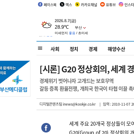
페이스북
엑스
카카오채널
유튜브
인스
사회
정치
경제
해양수산
[시론] G20 정상회의, 세계
경제위기 벗어나자 고개드는 보호무역
갈등 증폭 환율전쟁, 개최국 한국이 타협 이끌 
디지털콘텐츠팀 inews@kookje.co.kr
| 입력 : 2010-11-07 2
세계 주요 20개국 정상들이 모
G20(Group of 20) 정상