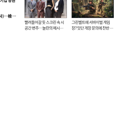
역기업 응원
■ 검사 신분 버리고 직급하향(10년 이하 저연차 검사)…檢 중수청행 기피
빨려들어갈 듯 스크린 속 시
그린벨트에 서바이벌 게임
공간 변주…놀란의 메시지
장? 잇단 개장 문의에 찬반 논
는 ‘전쟁 속죄’
쟁