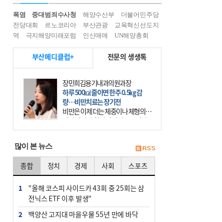
폭염
중대범죄수사청
해양수산부
더불어민주당
전당대회
르노코리아
부산관광
교육혁신선도지
역
극지해양미래포럼
인신매매
UN해양총회
부산메디클럽+
전문의 생생톡
장민희김용기내과의원과장
하루 500㎉ 줄이면 한주 0.5㎏ 감
량…비만치료는 장기전
비만은 이제 더는 체중이나 체형의 문
제가 아니다. 하나의 질병으로 인지
하고 치료와 관리를 해야 한다. 세계
보건기구(WHO)는 이미 1994년 비만
많이 본 뉴스
을 인류의 중요한
종합
정치
경제
사회
스포츠
1
"올해 코스피 사이드카 43회 중 25회는 삼
전닉스 ETF 이후 발생"
2
백양산 고지대 마을우물 55년 만에 바닥