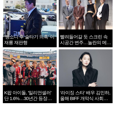
‘뺑소니 후 술타기 의혹’ 이
빨려들어갈 듯 스크린 속
재룡 재판행
시공간 변주…놀란의 메시
지는 ‘전쟁 속죄’
K팝 아이돌, '밀리언셀러'
‘라이징 스타’ 배우 김민하,
단 1.6%…30년간 등장
올해 BIFF 개막식 사회자
1182개팀 전수조사
확정