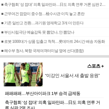
■ 축구협회 ‘성 접대’ 의혹 일파만파…日도 의혹 연루 거론 심판 2명 조사
■ 근무여건 깜깜이 중수청…檢수사관 이직 놓고 혼란
■ 기존 일반고 전환…과기원 영재학교 3개 더 만든다
■ 부산시립극단 예술감독 못 뽑았나, 안 뽑았나
■ 로봇 1000대가 상품 입출고 척척…롯데마트 24시간 배송 자동화
■ 해수부 청사, 북항 국제여객터미널 옆에 선다(종합)
스포츠 +
“이강인 서울서 새 출발 응원”
패패패패…부산아이파크 1부 승격 급제동
축구협회 ‘성 접대’ 의혹 일파만파…日도 의혹 연루 거
론 심판 2명 조사