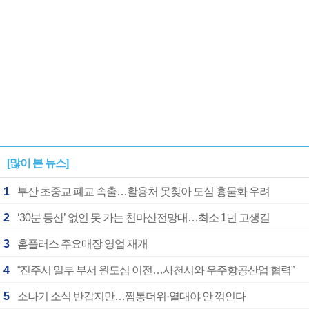
[많이 본 뉴스]
1
부산 초중교 폐교 속출…활용처 못찾아 도심 흉물화 우려
2
‘30분 등산’ 없인 못 가는 천마산전망대…최소 1년 고생길
3
홈플러스 주요매장 영업 재개
4
“진주시 일부 부서 원도심 이전…사천시와 우주항공산업 협력”
5
소나기 소식 반갑지만…찜통더위·열대야 안 꺾인다