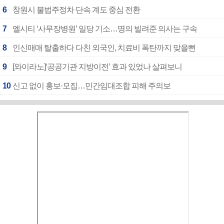
6
창원시 불법주정차 단속 계도 중심 전환
7
엘시티 ‘사무장병원’ 일당 기소…명의 빌려준 의사는 구속
8
인신매매 탈출하다 다친 외국인, 치료비 폭탄까지 맞을뻔
9
[와이라노]‘공공기관 지방이전’ 효과 있었나 살펴보니
10
신고 없이 홍보·모집…민간임대조합 피해 주의보