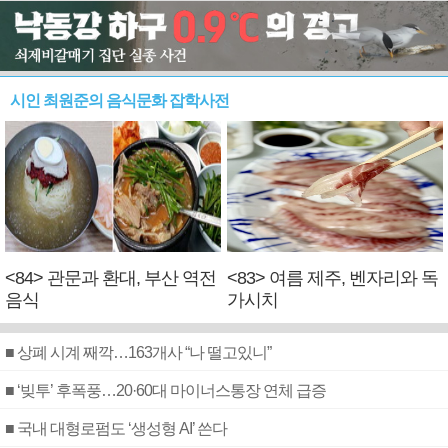
시인 최원준의 음식문화 잡학사전
<84> 관문과 환대, 부산 역전
<83> 여름 제주, 벤자리와 독
음식
가시치
■ 상폐 시계 째깍…163개사 “나 떨고있니”
■ ‘빚투’ 후폭풍…20·60대 마이너스통장 연체 급증
■ 국내 대형로펌도 ‘생성형 AI’ 쓴다