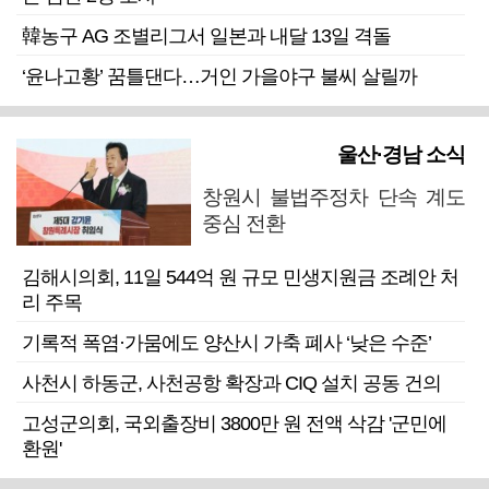
韓농구 AG 조별리그서 일본과 내달 13일 격돌
‘윤나고황’ 꿈틀댄다…거인 가을야구 불씨 살릴까
울산·경남 소식
창원시 불법주정차 단속 계도
중심 전환
김해시의회, 11일 544억 원 규모 민생지원금 조례안 처
리 주목
기록적 폭염·가뭄에도 양산시 가축 폐사 ‘낮은 수준’
사천시 하동군, 사천공항 확장과 CIQ 설치 공동 건의
고성군의회, 국외출장비 3800만 원 전액 삭감 '군민에
환원'