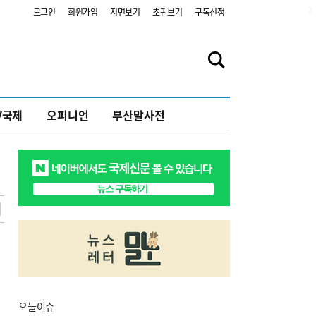
2
로그인
회원가입
지면보기
초판보기
구독신청
V국제
오피니언
부산말사전
오늘
이슈