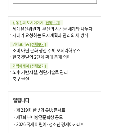
강동진의 도시이야기
[전체보기]
세계유산위원회, 부산의 시간을 세계와 나누다
시대가 요청하는 도시계획과 관리의 새 방식
경제프리즘
[전체보기]
소비 아닌 문화 생산 주체 오페라하우스
한국 갯벌의 2단계 확대 등재 의미
과학에세이
[전체보기]
노후 기반시설, 첨단기술로 관리
축구 물질
국제칼럼
[전체보기]
부정선거
알립니다
선관위와 尹의 ‘0점 답안’
기고
· 제 219회 한낮의 유U; 콘서트
[전체보기]
환자의 희망, 헌혈의 힘
· 제7회 부마항쟁문학상 공모
대학과 지역 ‘연결’이 지역혁신이다
· 2026 국제 어린이·청소년 경제아카데미
기자수첩
[전체보기]
금고 이사장 전횡, 지금도 진행중