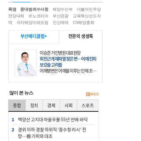
폭염
중대범죄수사청
해양수산부
더불어민주당
전당대회
르노코리아
부산관광
교육혁신선도지
역
극지해양미래포럼
인신매매
UN해양총회
부산메디클럽+
전문의 생생톡
이승준 거인병원 대표원장
회전근개 재파열 잦은 편…어깨 진피
보강술 고려를
어깨병변은 어깨를 이루는 인체 조직
에 발생하는 손상을 말한다. 여기에
는 오십견과 회전근개 증후군, 어깨
의 석회성 힘줄염 등이 있다. 국민건
많이 본 뉴스
강보험에 의하면 어깨병변
종합
정치
경제
사회
스포츠
1
백양산 고지대 마을우물 55년 만에 바닥
2
경위 이하 경찰 하위직 ‘중수청 러시’ 전
망…檢 기피와 대조