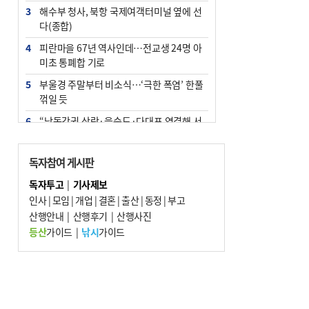
3
해수부 청사, 북항 국제여객터미널 옆에 선
다(종합)
4
피란마을 67년 역사인데…전교생 24명 아
미초 통폐합 기로
5
부울경 주말부터 비소식…‘극한 폭염’ 한풀
꺾일 듯
6
“낙동강권 삼락·을숙도·다대포 연결해 서
부산 관광 키우자”
7
오늘의 날씨- 2026년 8월 7일
독자참여 게시판
8
외국인 선원 ‘인신매매 경유지’ 된 부산…
독자투고
|
기사제보
우려가 현실로
인사
|
모임
|
개업
|
결혼
|
출산
|
동정
|
부고
9
산행안내
[사설] 해수부 신청사 북항으로 확정, 해양
|
산행후기
|
산행사진
수도 도약의 전환점
등산
가이드
|
낚시
가이드
10
르노 못 타는 부산시장…관용차 규정에 막
힌 지역기업 응원