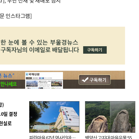
kr), 무단 전재 및 재배포 금지
문 인스타그램]
합)
10일 결정
 현실로
피란마을 67년 역사인데…
백양산 고지대 마을우물 55