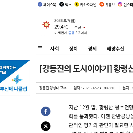
페이스북
엑스
카카오채널
유튜브
인스
사회
정치
경제
해양수산
[강동진의 도시이야기] 황령
강동진 경성대 교수
| 입력 : 2023-02-23 19:48:10
| 본지 1
지난 12월 말, 황령산 봉수전
회를 통과했다. 이젠 찬반공방을
관적인 평가와 판단이 필요한 시