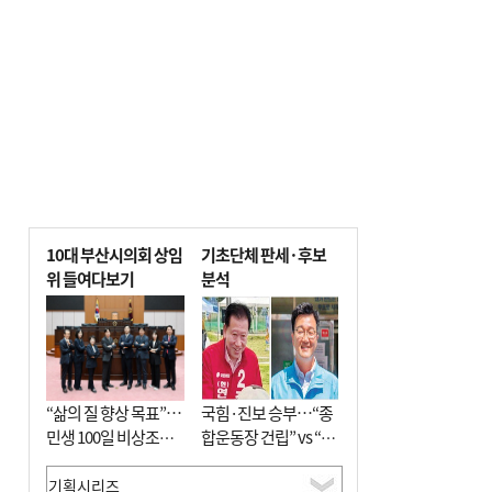
10대 부산시의회 상임
기초단체 판세·후보
위 들여다보기
분석
“삶의 질 향상 목표”…
국힘·진보 승부…“종
민생 100일 비상조치
합운동장 건립” vs “출
면밀 심사
근 공공버스 도입”