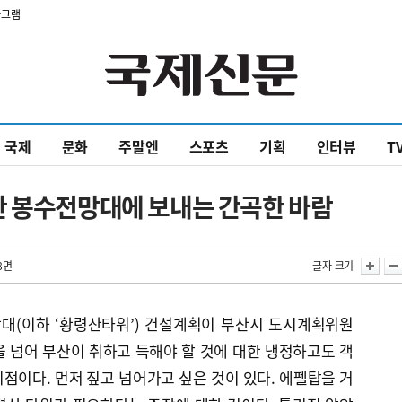
타그램
국제
문화
주말엔
스포츠
기획
인터뷰
T
산 봉수전망대에 보내는 간곡한 바람
8면
글자 크기
망대(이하 ‘황령산타워’) 건설계획이 부산시 도시계획위원
 넘어 부산이 취하고 득해야 할 것에 대한 냉정하고도 객
점이다. 먼저 짚고 넘어가고 싶은 것이 있다. 에펠탑을 거