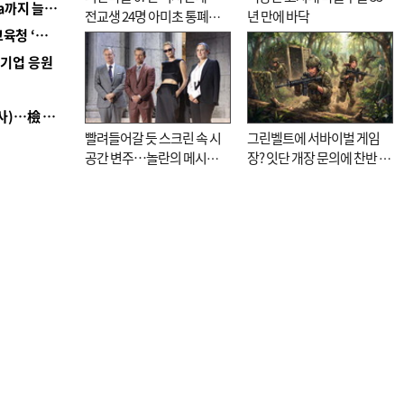
■ 경남 농정 비전 ‘잘 사는 농촌’…스마트팜 1000㏊까지 늘린다
전교생 24명 아미초 통폐합
년 만에 바닥
■ 교육혁신선도지 공모 코앞인데…구·군 난색에 교육청 ‘쩔쩔’
기로
역기업 응원
■ 검사 신분 버리고 직급하향(10년 이하 저연차 검사)…檢 중수청행 기피
빨려들어갈 듯 스크린 속 시
그린벨트에 서바이벌 게임
공간 변주…놀란의 메시지
장? 잇단 개장 문의에 찬반 논
는 ‘전쟁 속죄’
쟁