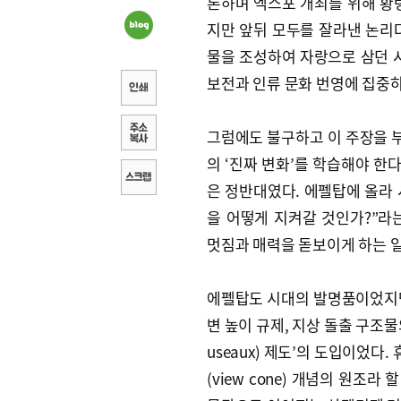
론하며 엑스포 개최를 위해 황
지만 앞뒤 모두를 잘라낸 논리
물을 조성하여 자랑으로 삼던 시
보전과 인류 문화 번영에 집중하
그럼에도 불구하고 이 주장을 
의 ‘진짜 변화’를 학습해야 한
은 정반대였다. 에펠탑에 올라
을 어떻게 지켜갈 것인가?”라
멋짐과 매력을 돋보이게 하는 
에펠탑도 시대의 발명품이었지만
변 높이 규제, 지상 돌출 구조물의
useaux) 제도’의 도입이었
(view cone) 개념의 원조