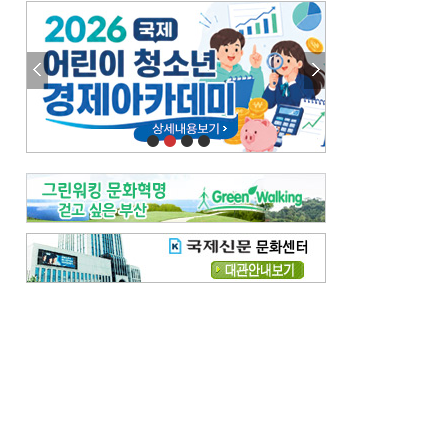
엘리트 자평해온 市 공무원…생중계 회의서 능력 입증을
김준희의 클래식 인사이트
[전체보기]
여름날의 애상, 왈츠
빛나는 꿈의 계절, 4월의 노래
김지윤의 우리음악 이야기
[전체보기]
세종시대 음악이 전해진 이유
영산회상, 불교음악에서 풍류음악으로
뉴스와 현장
[전체보기]
‘800조 투자’ 희비 가른 재생에너지
뜨거워지는 바다, 북쪽으로 열리는 항로
데스크시각
[전체보기]
물은 행정구역 경계를 따라 흐르지 않는다
도청도설
[전체보기]
회피형 대통령
다대포 부산바다축제
독자 투고
[전체보기]
새로운 시작 ‘황혼 이혼’
무료 화장실 깨끗하게 쓰자
메디칼럼
[전체보기]