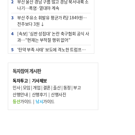
2
부산 울산 경남 구름 많고 경남 북서내륙 소
나기…폭염·열대야 계속
3
부산 주유소 휘발유 평균가 ℓ당 1849원…
전주보다 3원 ↓
4
[속보] ‘심판 성접대’ 논란 축구협회 공식 사
과…“현재는 부적절 행위 없어”
5
‘탄약 부족 사태’ 보도에 격노한 트럼프…
군사기밀 유출자 색출 지시
6
"올해 코스피 사이드카 43회 중 25회는 삼
독자참여 게시판
전닉스 ETF 이후 발생"
독자투고
|
기사제보
7
[속보]‘尹 탄핵 반대’ 세계로교회 손현보,
인사
|
모임
|
개업
|
결혼
|
출산
|
동정
|
부고
백악관서 트럼프 접견
산행안내
|
산행후기
|
산행사진
8
서울 중랑구서 흉기 난동…60대 남성 2명
등산
가이드
|
낚시
가이드
사망
9
부산 앞바다에 기름 425ℓ 유출한 러시아 화
물선 적발
10
입추 지났지만 푹푹 찐다…온열질환자 10