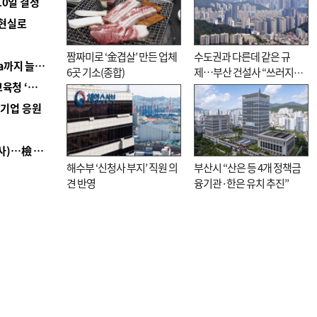
10일 결정
 현실로
짬짜미로 ‘金겹살’ 만든 업체
수도권과 다른데 같은 규
■ 경남 농정 비전 ‘잘 사는 농촌’…스마트팜 1000㏊까지 늘린다
6곳 기소(종합)
제…부산 건설사 “쓰러지기
■ 교육혁신선도지 공모 코앞인데…구·군 난색에 교육청 ‘쩔쩔’
직전”
역기업 응원
■ 검사 신분 버리고 직급하향(10년 이하 저연차 검사)…檢 중수청행 기피
해수부 ‘신청사 부지’ 직원 의
부산시 “산은 등 4개 정책금
견 반영
융기관·한은 유치 추진”