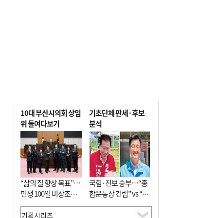
년 만에 3배
10대 부산시의회 상임
기초단체 판세·후보
위 들여다보기
분석
“삶의 질 향상 목표”…
국힘·진보 승부…“종
민생 100일 비상조치
합운동장 건립” vs “출
면밀 심사
근 공공버스 도입”