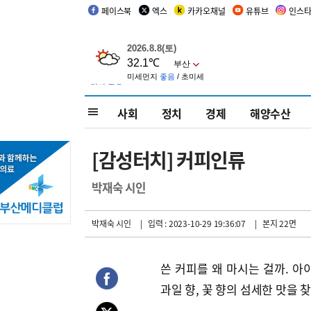
페이스북
엑스
카카오채널
유튜브
인스
사회
정치
경제
해양수산
[감성터치] 커피인류
박재숙 시인
박재숙 시인
| 입력 : 2023-10-29 19:36:07
| 본지 22면
쓴 커피를 왜 마시는 걸까. 아
과일 향, 꽃 향의 섬세한 맛을 