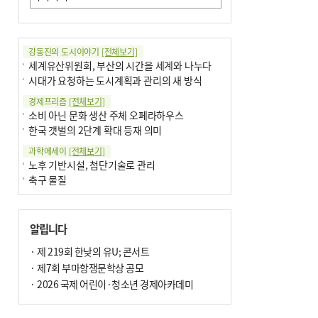
강동진의 도시이야기
[전체보기]
세계유산위원회, 부산의 시간을 세계와 나누다
시대가 요청하는 도시계획과 관리의 새 방식
경제프리즘
[전체보기]
소비 아닌 문화 생산 주체 오페라하우스
한국 갯벌의 2단계 확대 등재 의미
과학에세이
[전체보기]
노후 기반시설, 첨단기술로 관리
축구 물질
국제칼럼
[전체보기]
부정선거
알립니다
선관위와 尹의 ‘0점 답안’
기고
· 제 219회 한낮의 유U; 콘서트
[전체보기]
환자의 희망, 헌혈의 힘
· 제7회 부마항쟁문학상 공모
대학과 지역 ‘연결’이 지역혁신이다
· 2026 국제 어린이·청소년 경제아카데미
기자수첩
[전체보기]
금고 이사장 전횡, 지금도 진행중