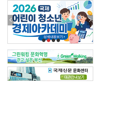
엘리트 자평해온 市 공무원…생중계 회의서 능력 입증을
김준희의 클래식 인사이트
[전체보기]
여름날의 애상, 왈츠
빛나는 꿈의 계절, 4월의 노래
김지윤의 우리음악 이야기
[전체보기]
세종시대 음악이 전해진 이유
영산회상, 불교음악에서 풍류음악으로
뉴스와 현장
[전체보기]
‘800조 투자’ 희비 가른 재생에너지
뜨거워지는 바다, 북쪽으로 열리는 항로
데스크시각
[전체보기]
물은 행정구역 경계를 따라 흐르지 않는다
도청도설
[전체보기]
회피형 대통령
다대포 부산바다축제
독자 투고
[전체보기]
새로운 시작 ‘황혼 이혼’
무료 화장실 깨끗하게 쓰자
메디칼럼
[전체보기]