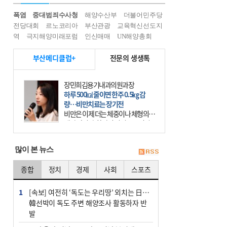
폭염
중대범죄수사청
해양수산부
더불어민주당
전당대회
르노코리아
부산관광
교육혁신선도지
역
극지해양미래포럼
인신매매
UN해양총회
부산메디클럽+
전문의 생생톡
장민희김용기내과의원과장
하루 500㎉ 줄이면 한주 0.5㎏ 감
량…비만치료는 장기전
비만은 이제 더는 체중이나 체형의 문
제가 아니다. 하나의 질병으로 인지
하고 치료와 관리를 해야 한다. 세계
보건기구(WHO)는 이미 1994년 비만
많이 본 뉴스
을 인류의 중요한
종합
정치
경제
사회
스포츠
1
[속보] 여전히 ‘독도는 우리땅’ 외치는 日…
韓선박이 독도 주변 해양조사 활동하자 반
발