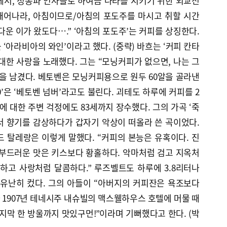
에서, 정동파 인사들로 하여금 나라를 지키기 위한 외교전
“깨어나라, 아침이므로/아침의 포도주를 마시고 취할 시간
운 이가 왔도다….” ‘아침의 포도주’는 커피를 상징한다.
‘아라비아의 와인’이라고 했다. (중략) 바흐는 ‘커피 칸타
대한 사랑을 노래했다. 그는 “모닝커피가 없으면, 나는 그
을 남겼다. 베토벤은 모닝커피용으로 원두 60알을 골라낸
0’은 ‘베토벤 넘버’라고도 불린다. 괴테도 하루에 커피를 2
독에 대한 주변 걱정에도 83세까지 장수했다. 그의 가곡 ‘죽
서 향기를 감상하다가 갑자기 악상이 떠올라 쓴 곡이었다.
 탈레랑은 이렇게 말했다. “커피의 본능은 유혹이다. 진
 부드러운 맛은 키스보다 황홀하다. 악마처럼 검고 지옥처
하고 사랑처럼 달콤하다.” 루즈벨트도 하루에 3.8리터나
 유난히 컸다. 그의 아들이 “아버지의 커피잔은 욕조보다
가 1907년 테네시주 내슈빌의 맥스웰하우스 호텔에 머물 때
지막 한 방울까지 맛있구먼!”이라며 기뻐했다고 한다. (박