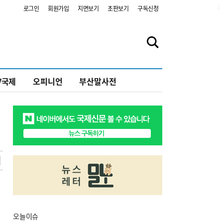
2
로그인
회원가입
지면보기
초판보기
구독신청
V국제
오피니언
부산말사전
오늘
이슈