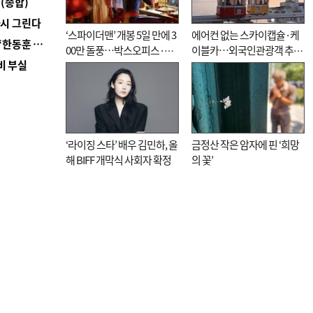
(종합)
다시 그린다
‘스파이더맨’ 개봉 5일 만에 3
에어컨 없는 스카이캡슐·케
■ 국힘 부산시당, ‘정이한 조력’ 시의원 윤리위에…‘한동훈 지지’도 신고접수
00만 돌풍…박스오피스·예
이블카…외국인관광객 추억
비 부실
매율 동시 1위
대신 고역 될라
‘라이징 스타’ 배우 김민하, 올
금정산 작은 암자에 핀 ‘희망
해 BIFF 개막식 사회자 확정
의 꽃’