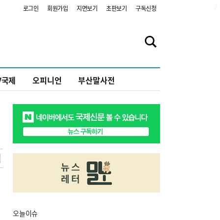
2
로그인
회원가입
지면보기
초판보기
구독신청
V국제
오피니언
부산말사전
오늘
이슈