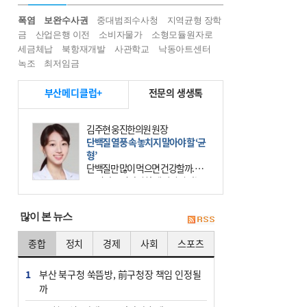
폭염
보완수사권
중대범죄수사청
지역균형 장학
금
산업은행 이전
소비자물가
소형모듈원자로
세금체납
북항재개발
사관학교
낙동아트센터
녹조
최저임금
부산메디클럽+
전문의 생생톡
김주현 웅진한의원 원장
단백질 열풍 속 놓치지 말아야 할 ‘균
형’
단백질만 많이 먹으면 건강할까. 요
즘 건강을 이야기할 때 빠지지 않는
키워드가 단백질이다. 헬스장을 다니
는 젊은 층부터 기초체력을 챙기려는
많이 본 뉴스
중·장년층까지 모두 “
종합
정치
경제
사회
스포츠
1
부산 북구청 쑥뜸방, 前구청장 책임 인정될
까