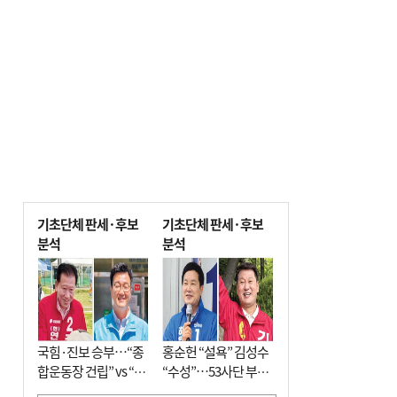
기초단체 판세·후보
기초단체 판세·후보
분석
분석
국힘·진보 승부…“종
홍순헌 “설욕” 김성수
합운동장 건립” vs “출
“수성”…53사단 부지
근 공공버스 도입”
개발엔 한 목소리