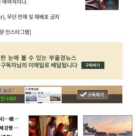
은 매력적이다.
kr), 무단 전재 및 재배포 금지
문 인스타그램]
■ 검사 신분 버리고 직급하향(10년 이하 저연차 검사)…檢 중수청행 기피
■ 지역 상권도 말라죽을 판이라…가뭄 속 밀양물축제 강행 논란