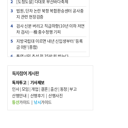
2
[도청도설] 다대포 부산바다축제
3
법원, 단차 논란 북항 복합환승센터 공사중
지 관련 현장검증
4
검사 신분 버리고 직급하향(10년 이하 저연
차 검사)…檢 중수청행 기피
5
지방국립대 이르면 내년 신입생부터 ‘등록
금 0원’(종합)
6
통영시민 추석 전 35만 원 받는다
7
부산 철강공장 50대 노동자 추락사
독자참여 게시판
8
국힘 부산시당, ‘정이한 조력’ 시의원 윤리
위에…‘한동훈 지지’도 신고접수
독자투고
|
기사제보
인사
|
모임
|
개업
|
결혼
|
출산
|
동정
|
부고
9
탄소흡수력 높여 폭염 대응…부산 도시숲
산행안내
지도 다시 그린다
|
산행후기
|
산행사진
등산
가이드
|
낚시
가이드
10
라커룸 냉탕 등장…폭염 경기취소 속출에
PS 셈법 복잡