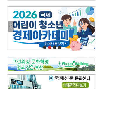
금고 이사장 전횡, 지금도 진행중
엘리트 자평해온 市 공무원…생중계 회의서 능력 입증을
김준희의 클래식 인사이트
[전체보기]
여름날의 애상, 왈츠
빛나는 꿈의 계절, 4월의 노래
김지윤의 우리음악 이야기
[전체보기]
세종시대 음악이 전해진 이유
영산회상, 불교음악에서 풍류음악으로
뉴스와 현장
[전체보기]
‘800조 투자’ 희비 가른 재생에너지
뜨거워지는 바다, 북쪽으로 열리는 항로
데스크시각
[전체보기]
물은 행정구역 경계를 따라 흐르지 않는다
도청도설
[전체보기]
다대포 부산바다축제
제일 더운 곳은 어디
독자 투고
[전체보기]
새로운 시작 ‘황혼 이혼’
무료 화장실 깨끗하게 쓰자