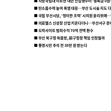
■ 지방국립대 이르면 내년 신입생부터 ‘등록금 0원’
■ 탄소흡수력 높여 폭염 대응…부산 도시숲 지도 
■ 의료헬스 신성장 산업 키운다더니…부산서구 준
■ 도박사이트 범죄수익 70억 전액 환수
■ 부산 북구청 쑥뜸방, 前구청장 책임 인정될까
■ 통영시민 추석 전 35만 원 받는다