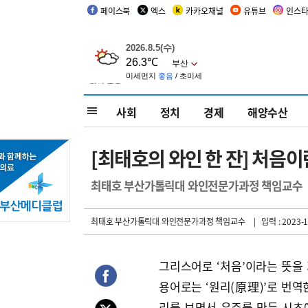
페이스북
엑스
카카오채널
유튜브
인스
사회
정치
경제
해양수산
[최태호의 와인 한 잔] 처음
최태호 부산가톨릭대 와인전문가과정 책임교수
최태호 부산가톨릭대 와인전문가과정 책임교수
| 입력 : 2023-1
그리스어로 ‘처음’이라는 뜻을 가
용어로는 ‘원리(原理)’로 번역
리를 보면서 우주를 만든 시초