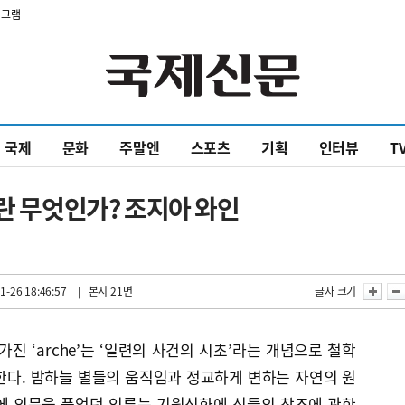
타그램
국제
문화
주말엔
스포츠
기획
인터뷰
T
이란 무엇인가? 조지아 와인
1-26 18:46:57
| 본지 21면
글자 크기
진 ‘arche’는 ‘일련의 사건의 시초’라는 개념으로 철학
한다. 밤하늘 별들의 움직임과 정교하게 변하는 자연의 원
에 의문을 품었던 인류는 기원신화에 신들의 창조에 관한