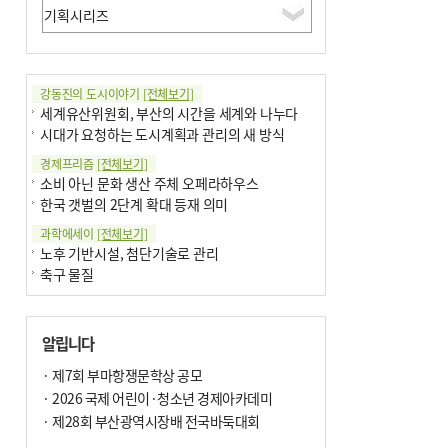
강동진의 도시이야기
[전체보기]
세계유산위원회, 부산의 시간을 세계와 나누다
시대가 요청하는 도시계획과 관리의 새 방식
경제프리즘
[전체보기]
소비 아닌 문화 생산 주체 오페라하우스
한국 갯벌의 2단계 확대 등재 의미
과학에세이
[전체보기]
노후 기반시설, 첨단기술로 관리
축구 물질
국제칼럼
[전체보기]
부정선거
알립니다
선관위와 尹의 ‘0점 답안’
기고
· 제7회 부마항쟁문학상 공모
[전체보기]
대학과 지역 ‘연결’이 지역혁신이다
· 2026 국제 어린이·청소년 경제아카데미
오페라 지휘자는 골을 넣지 않는다
· 제28회 부산광역시장배 전국바둑대회
기자수첩
[전체보기]