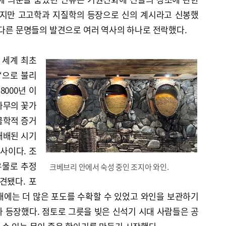
하지만 고고학과 지질학의 등장으로 신의 계시라고 신봉했
 다른 문명들의 발견으로 여러 역사의 하나로 전락했다.
 세계 최초
‘으로 불리
8000년 이
나무의 꽃가
물학적 증거
재배된 시기
 사이다. 조
유물로 추정
크베브리 안에서 숙성 중인 조지아 와인.
견됐다. 포
대에는 더 많은 포도를 수확할 수 있었고 와인을 보관하기
 등장했다. 점토로 그릇을 빚은 신석기 시대 사람들은 공