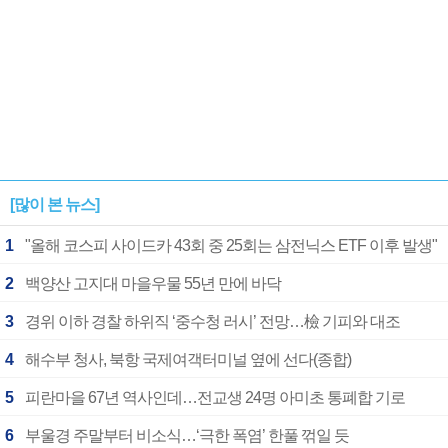
[많이 본 뉴스]
1
"올해 코스피 사이드카 43회 중 25회는 삼전닉스 ETF 이후 발생"
2
백양산 고지대 마을우물 55년 만에 바닥
3
경위 이하 경찰 하위직 ‘중수청 러시’ 전망…檢 기피와 대조
4
해수부 청사, 북항 국제여객터미널 옆에 선다(종합)
5
피란마을 67년 역사인데…전교생 24명 아미초 통폐합 기로
6
부울경 주말부터 비소식…‘극한 폭염’ 한풀 꺾일 듯