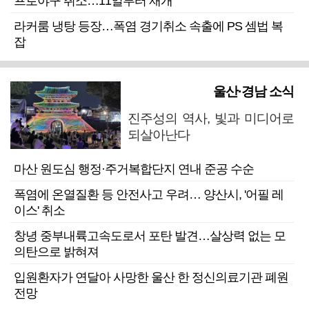
프로야구 취소…11일부터 재개
라커룸 냉탕 등장…폭염 경기취소 속출에 PS 셈법 복
잡
울산·경남 소식
진주성의 역사, 빛과 미디어로
되살아난다
마산 원도심 행정·주거복합단지 연내 준공 수순
폭염에 온열질환 등 안전사고 우려… 양산시, '어필 레
이스' 취소
창녕 중부내륙고속도로서 포탄 발견…살상력 없는 모
의탄으로 밝혀져
입원환자가 연달아 사망한 울산 한 정신의료기관 폐원
전망