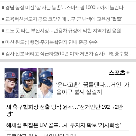
■ 경남 농정 비전 ‘잘 사는 농촌’…스마트팜 1000㏊까지 늘린다
■ 교육혁신선도지 공모 코앞인데…구·군 난색에 교육청 ‘쩔쩔’
■ 르노 못 타는 부산시장…관용차 규정에 막힌 지역기업 응원
■ 마산 원도심 행정·주거복합단지 연내 준공 수순
■ 검사 신분 버리고 직급하향(10년 이하 저연차 검사)…檢 중수청행 기피
스포츠 +
‘윤나고황’ 꿈틀댄다…거인 가
을야구 불씨 살릴까
새 축구협회장 선출 방식 윤곽…“선거인단 192→2만
명”
해체설 뒤집은 LIV 골프…새 투자자 확보 ‘기사회생’