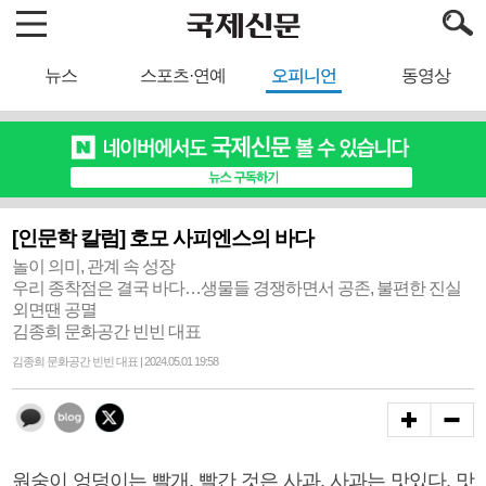
뉴스
스포츠·연예
오피니언
동영상
[인문학 칼럼] 호모 사피엔스의 바다
놀이 의미, 관계 속 성장
우리 종착점은 결국 바다…생물들 경쟁하면서 공존, 불편한 진실
외면땐 공멸
김종희 문화공간 빈빈 대표
김종희 문화공간 빈빈 대표 | 2024.05.01 19:58
원숭이 엉덩이는 빨개. 빨간 것은 사과, 사과는 맛있다. 맛