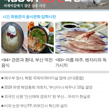
시인 최원준의 음식문화 잡학사전
<84> 관문과 환대, 부산 역전
<83> 여름 제주, 벤자리와 독
음식
가시치
■ 해수부 청사, 북항 국제여객터미널 옆에 선다(종합)
■ 2028 유엔 해양총회 개최지, ‘부산이냐 제주냐’ 10일 결정
■ 외국인 선원 ‘인신매매 경유지’ 된 부산…우려가 현실로
■ 비위 논란 부산TP, 외부인사 혁신위 설치