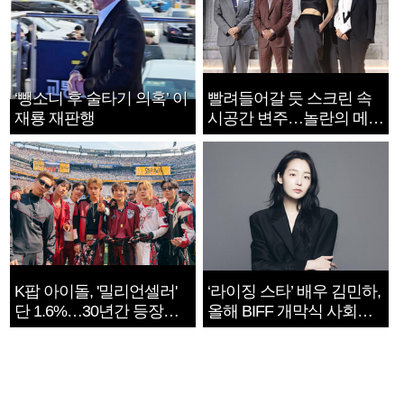
‘뺑소니 후 술타기 의혹’ 이
빨려들어갈 듯 스크린 속
재룡 재판행
시공간 변주…놀란의 메시
지는 ‘전쟁 속죄’
K팝 아이돌, '밀리언셀러'
‘라이징 스타’ 배우 김민하,
단 1.6%…30년간 등장
올해 BIFF 개막식 사회자
1182개팀 전수조사
확정