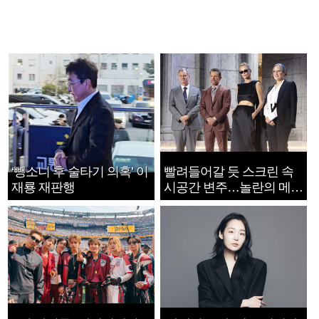
‘뺑소니 후 술타기 의혹’ 이
빨려들어갈 듯 스크린 속
재룡 재판행
시공간 변주…놀란의 메시
지는 ‘전쟁 속죄’