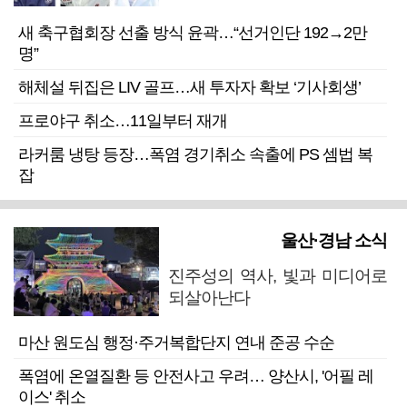
새 축구협회장 선출 방식 윤곽…“선거인단 192→2만
명”
해체설 뒤집은 LIV 골프…새 투자자 확보 ‘기사회생’
프로야구 취소…11일부터 재개
라커룸 냉탕 등장…폭염 경기취소 속출에 PS 셈법 복
잡
울산·경남 소식
진주성의 역사, 빛과 미디어로
되살아난다
마산 원도심 행정·주거복합단지 연내 준공 수순
폭염에 온열질환 등 안전사고 우려… 양산시, '어필 레
이스' 취소