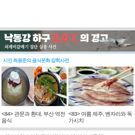
시인 최원준의 음식문화 잡학사전
<84> 관문과 환대, 부산 역전
<83> 여름 제주, 벤자리와 독
음식
가시치