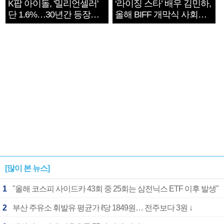
K팝 아이돌, '밀리언셀러'
‘라이징 스타’ 배우 김민하,
단 1.6%…30년간 등장
올해 BIFF 개막식 사회자
1182개팀 전수조사
확정
[많이 본 뉴스]
1
"올해 코스피 사이드카 43회 중 25회는 삼전닉스 ETF 이후 발생"
2
부산 주유소 휘발유 평균가 ℓ당 1849원… 전주보다 3원 ↓