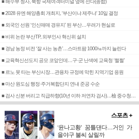
■ 해수부 청사, 북항 국제여객터미널 옆에 선다(종합)
■ 2028 유엔 해양총회 개최지, ‘부산이냐 제주냐’ 10일 결정
■ 외국인 선원 ‘인신매매 경유지’ 된 부산…우려가 현실로
■ 비위 논란 부산TP, 외부인사 혁신위 설치
■ 경남 농정 비전 ‘잘 사는 농촌’…스마트팜 1000㏊까지 늘린다
■ 교육혁신선도지 공모 코앞인데…구·군 난색에 교육청 ‘쩔쩔’
■ 르노 못 타는 부산시장…관용차 규정에 막힌 지역기업 응원
■ 마산 원도심 행정·주거복합단지 연내 준공 수순
■ 검사 신분 버리고 직급하향(10년 이하 저연차 검사)…檢 중수청행 기피
스포츠 +
‘윤나고황’ 꿈틀댄다…거인 가
을야구 불씨 살릴까