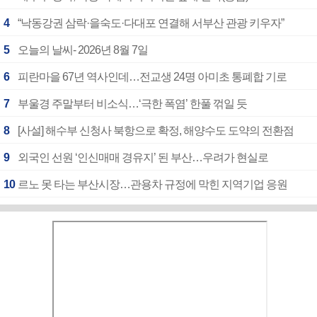
4
“낙동강권 삼락·을숙도·다대포 연결해 서부산 관광 키우자”
5
오늘의 날씨- 2026년 8월 7일
6
피란마을 67년 역사인데…전교생 24명 아미초 통폐합 기로
7
부울경 주말부터 비소식…‘극한 폭염’ 한풀 꺾일 듯
8
[사설] 해수부 신청사 북항으로 확정, 해양수도 도약의 전환점
9
외국인 선원 ‘인신매매 경유지’ 된 부산…우려가 현실로
10
르노 못 타는 부산시장…관용차 규정에 막힌 지역기업 응원