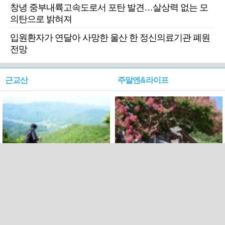
창녕 중부내륙고속도로서 포탄 발견…살상력 없는 모
의탄으로 밝혀져
입원환자가 연달아 사망한 울산 한 정신의료기관 폐원
전망
근교산
주말엔&라이프
근교산&그너머…상주·문경
폭염보다 더 뜨거워라…100
청화산~시루봉
일을 붉게 불태울 ‘선비정신’
피었네
PC버전
엑스
페이스북