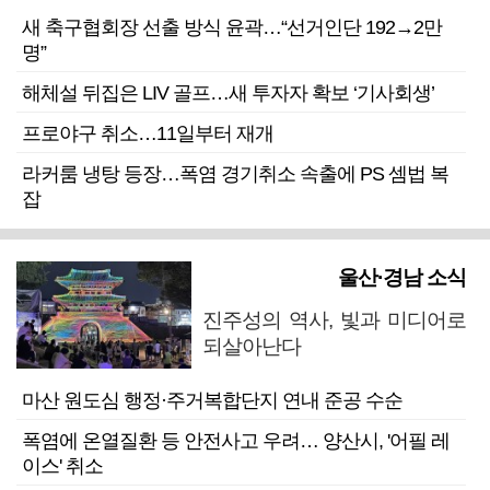
새 축구협회장 선출 방식 윤곽…“선거인단 192→2만
명”
해체설 뒤집은 LIV 골프…새 투자자 확보 ‘기사회생’
프로야구 취소…11일부터 재개
라커룸 냉탕 등장…폭염 경기취소 속출에 PS 셈법 복
잡
울산·경남 소식
진주성의 역사, 빛과 미디어로
되살아난다
마산 원도심 행정·주거복합단지 연내 준공 수순
폭염에 온열질환 등 안전사고 우려… 양산시, '어필 레
이스' 취소