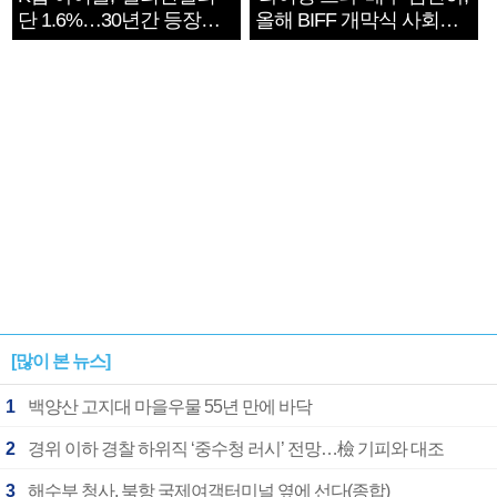
단 1.6%…30년간 등장
올해 BIFF 개막식 사회자
1182개팀 전수조사
확정
[많이 본 뉴스]
1
백양산 고지대 마을우물 55년 만에 바닥
2
경위 이하 경찰 하위직 ‘중수청 러시’ 전망…檢 기피와 대조
3
해수부 청사, 북항 국제여객터미널 옆에 선다(종합)