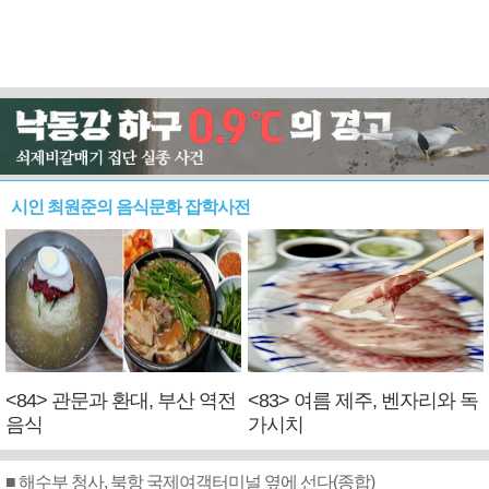
시인 최원준의 음식문화 잡학사전
<84> 관문과 환대, 부산 역전
<83> 여름 제주, 벤자리와 독
음식
가시치
■ 해수부 청사, 북항 국제여객터미널 옆에 선다(종합)