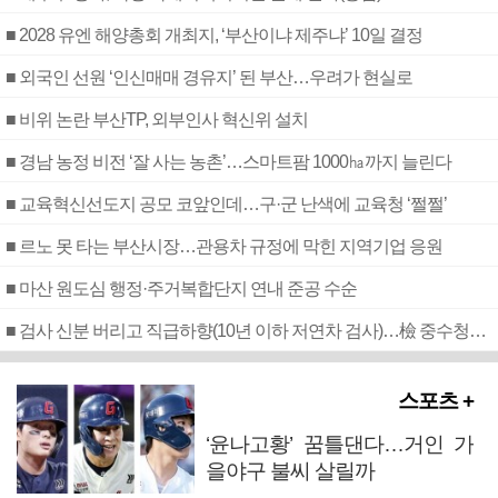
■ 2028 유엔 해양총회 개최지, ‘부산이냐 제주냐’ 10일 결정
■ 외국인 선원 ‘인신매매 경유지’ 된 부산…우려가 현실로
■ 비위 논란 부산TP, 외부인사 혁신위 설치
■ 경남 농정 비전 ‘잘 사는 농촌’…스마트팜 1000㏊까지 늘린다
■ 교육혁신선도지 공모 코앞인데…구·군 난색에 교육청 ‘쩔쩔’
■ 르노 못 타는 부산시장…관용차 규정에 막힌 지역기업 응원
■ 마산 원도심 행정·주거복합단지 연내 준공 수순
■ 검사 신분 버리고 직급하향(10년 이하 저연차 검사)…檢 중수청행 기피
스포츠 +
‘윤나고황’ 꿈틀댄다…거인 가
을야구 불씨 살릴까