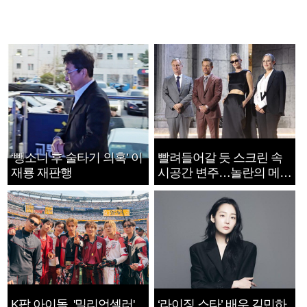
‘뺑소니 후 술타기 의혹’ 이
빨려들어갈 듯 스크린 속
재룡 재판행
시공간 변주…놀란의 메시
지는 ‘전쟁 속죄’
K팝 아이돌, '밀리언셀러'
‘라이징 스타’ 배우 김민하,