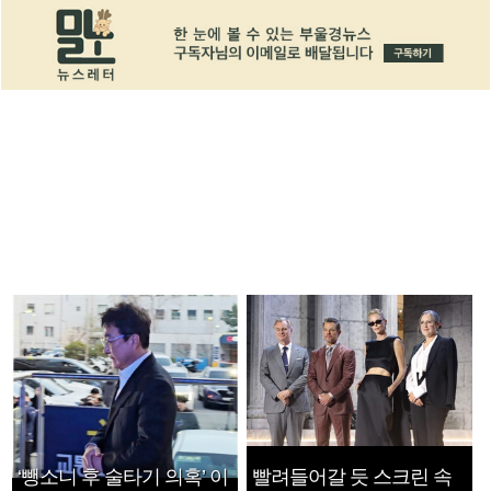
‘뺑소니 후 술타기 의혹’ 이
빨려들어갈 듯 스크린 속