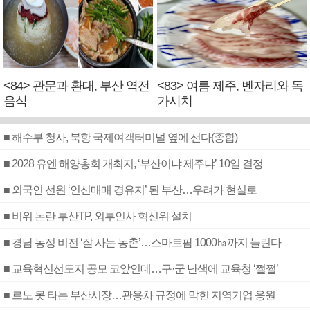
<84> 관문과 환대, 부산 역전
<83> 여름 제주, 벤자리와 독
음식
가시치
■ 해수부 청사, 북항 국제여객터미널 옆에 선다(종합)
■ 2028 유엔 해양총회 개최지, ‘부산이냐 제주냐’ 10일 결정
■ 외국인 선원 ‘인신매매 경유지’ 된 부산…우려가 현실로
■ 비위 논란 부산TP, 외부인사 혁신위 설치
■ 경남 농정 비전 ‘잘 사는 농촌’…스마트팜 1000㏊까지 늘린다
■ 교육혁신선도지 공모 코앞인데…구·군 난색에 교육청 ‘쩔쩔’
■ 르노 못 타는 부산시장…관용차 규정에 막힌 지역기업 응원