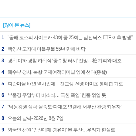
[많이 본 뉴스]
1
"올해 코스피 사이드카 43회 중 25회는 삼전닉스 ETF 이후 발생"
2
백양산 고지대 마을우물 55년 만에 바닥
3
경위 이하 경찰 하위직 ‘중수청 러시’ 전망…檢 기피와 대조
4
해수부 청사, 북항 국제여객터미널 옆에 선다(종합)
5
피란마을 67년 역사인데…전교생 24명 아미초 통폐합 기로
6
부울경 주말부터 비소식…‘극한 폭염’ 한풀 꺾일 듯
7
“낙동강권 삼락·을숙도·다대포 연결해 서부산 관광 키우자”
8
오늘의 날씨- 2026년 8월 7일
9
외국인 선원 ‘인신매매 경유지’ 된 부산…우려가 현실로