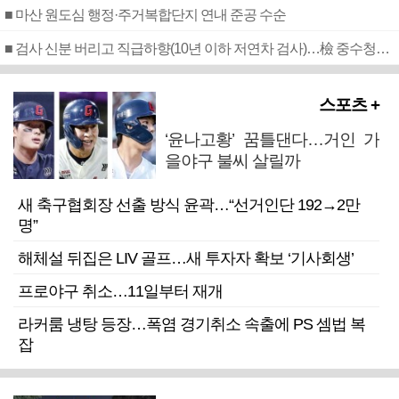
■ 마산 원도심 행정·주거복합단지 연내 준공 수순
■ 검사 신분 버리고 직급하향(10년 이하 저연차 검사)…檢 중수청행 기피
스포츠 +
‘윤나고황’ 꿈틀댄다…거인 가
을야구 불씨 살릴까
새 축구협회장 선출 방식 윤곽…“선거인단 192→2만
명”
해체설 뒤집은 LIV 골프…새 투자자 확보 ‘기사회생’
프로야구 취소…11일부터 재개
라커룸 냉탕 등장…폭염 경기취소 속출에 PS 셈법 복
잡