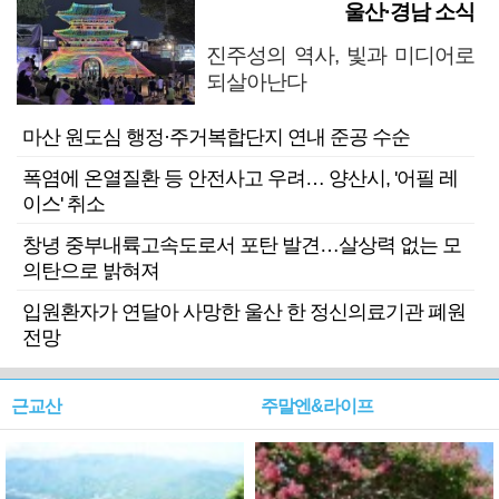
울산·경남 소식
진주성의 역사, 빛과 미디어로
되살아난다
마산 원도심 행정·주거복합단지 연내 준공 수순
폭염에 온열질환 등 안전사고 우려… 양산시, '어필 레
이스' 취소
창녕 중부내륙고속도로서 포탄 발견…살상력 없는 모
의탄으로 밝혀져
입원환자가 연달아 사망한 울산 한 정신의료기관 폐원
전망
근교산
주말엔&라이프