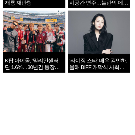
재룡 재판행
시공간 변주…놀란의 메시
지는 ‘전쟁 속죄’
K팝 아이돌, '밀리언셀러'
‘라이징 스타’ 배우 김민하,
단 1.6%…30년간 등장
올해 BIFF 개막식 사회자
1182개팀 전수조사
확정