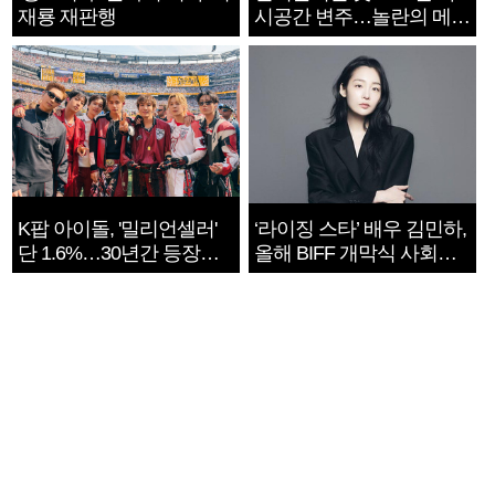
재룡 재판행
시공간 변주…놀란의 메시
지는 ‘전쟁 속죄’
K팝 아이돌, '밀리언셀러'
‘라이징 스타’ 배우 김민하,
단 1.6%…30년간 등장
올해 BIFF 개막식 사회자
1182개팀 전수조사
확정