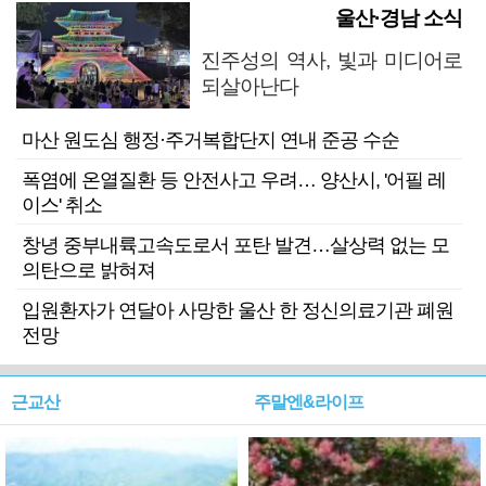
울산·경남 소식
진주성의 역사, 빛과 미디어로
되살아난다
마산 원도심 행정·주거복합단지 연내 준공 수순
폭염에 온열질환 등 안전사고 우려… 양산시, '어필 레
이스' 취소
창녕 중부내륙고속도로서 포탄 발견…살상력 없는 모
의탄으로 밝혀져
입원환자가 연달아 사망한 울산 한 정신의료기관 폐원
전망
근교산
주말엔&라이프