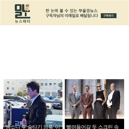
‘뺑소니 후 술타기 의혹’ 이
빨려들어갈 듯 스크린 속