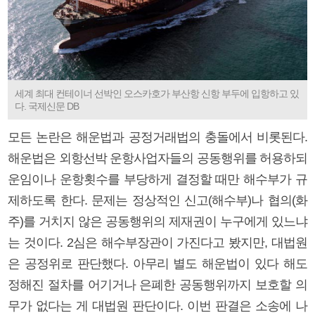
세계 최대 컨테이너 선박인 오스카호가 부산항 신항 부두에 입항하고 있
다. 국제신문 DB
모든 논란은 해운법과 공정거래법의 충돌에서 비롯된다.
해운법은 외항선박 운항사업자들의 공동행위를 허용하되
운임이나 운항횟수를 부당하게 결정할 때만 해수부가 규
제하도록 한다. 문제는 정상적인 신고(해수부)나 협의(화
주)를 거치지 않은 공동행위의 제재권이 누구에게 있느냐
는 것이다. 2심은 해수부장관이 가진다고 봤지만, 대법원
은 공정위로 판단했다. 아무리 별도 해운법이 있다 해도
정해진 절차를 어기거나 은폐한 공동행위까지 보호할 의
무가 없다는 게 대법원 판단이다. 이번 판결은 소송에 나