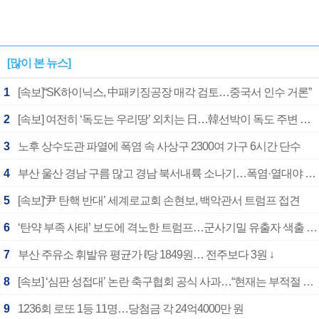
[많이 본 뉴스]
1
[속보]“SK하이닉스, 中패키징공장 매각 검토…중국서 인수 거론”
2
[속보] 여전히 ‘독도는 우리땅’ 외치는 日…韓선박이 독도 주변 해양조사 활동하자 반발
3
노후 상수도관 파열에 폭염 속 사상구 2300여 가구 6시간 단수
4
부산 울산 경남 구름 많고 경남 북서내륙 소나기…폭염·열대야 계속
5
[속보]‘尹 탄핵 반대’ 세계로교회 손현보, 백악관서 트럼프 접견
6
‘탄약 부족 사태’ 보도에 격노한 트럼프…군사기밀 유출자 색출 지시
7
부산 주유소 휘발유 평균가 ℓ당 1849원… 전주보다 3원 ↓
8
[속보] ‘심판 성접대’ 논란 축구협회 공식 사과…“현재는 부적절 행위 없어”
9
1236회 로또 1등 11명…당첨금 각 24억4000만 원