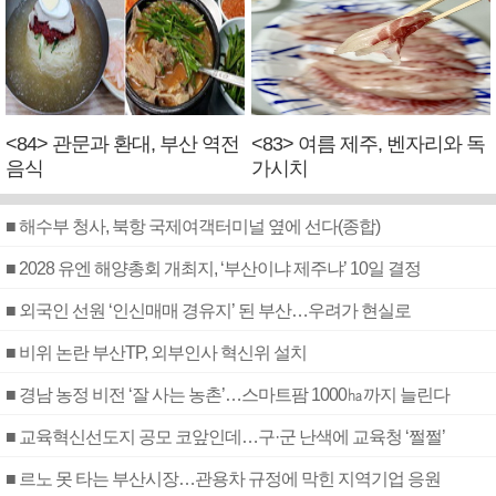
<84> 관문과 환대, 부산 역전
<83> 여름 제주, 벤자리와 독
음식
가시치
■ 해수부 청사, 북항 국제여객터미널 옆에 선다(종합)
■ 2028 유엔 해양총회 개최지, ‘부산이냐 제주냐’ 10일 결정
■ 외국인 선원 ‘인신매매 경유지’ 된 부산…우려가 현실로
■ 비위 논란 부산TP, 외부인사 혁신위 설치
■ 경남 농정 비전 ‘잘 사는 농촌’…스마트팜 1000㏊까지 늘린다
■ 교육혁신선도지 공모 코앞인데…구·군 난색에 교육청 ‘쩔쩔’
■ 르노 못 타는 부산시장…관용차 규정에 막힌 지역기업 응원