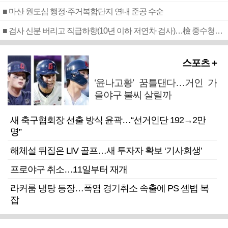
■ 마산 원도심 행정·주거복합단지 연내 준공 수순
■ 검사 신분 버리고 직급하향(10년 이하 저연차 검사)…檢 중수청행 기피
스포츠 +
‘윤나고황’ 꿈틀댄다…거인 가
을야구 불씨 살릴까
새 축구협회장 선출 방식 윤곽…“선거인단 192→2만
명”
해체설 뒤집은 LIV 골프…새 투자자 확보 ‘기사회생’
프로야구 취소…11일부터 재개
라커룸 냉탕 등장…폭염 경기취소 속출에 PS 셈법 복
잡