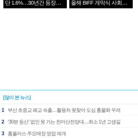
단 1.6%…30년간 등장
올해 BIFF 개막식 사회자
1182개팀 전수조사
확정
[많이 본 뉴스]
1
부산 초중교 폐교 속출…활용처 못찾아 도심 흉물화 우려
2
‘30분 등산’ 없인 못 가는 천마산전망대…최소 1년 고생길
3
홈플러스 주요매장 영업 재개