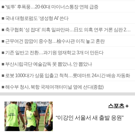
■ ‘빚투’ 후폭풍…20·60대 마이너스통장 연체 급증
■ 국내 대형로펌도 ‘생성형 AI’ 쓴다
■ 축구협회 ‘성 접대’ 의혹 일파만파…日도 의혹 연루 거론 심판 2명 조사
■ 근무여건 깜깜이 중수청…檢수사관 이직 놓고 혼란
■ 기존 일반고 전환…과기원 영재학교 3개 더 만든다
■ 부산시립극단 예술감독 못 뽑았나, 안 뽑았나
■ 로봇 1000대가 상품 입출고 척척…롯데마트 24시간 배송 자동화
■ 해수부 청사, 북항 국제여객터미널 옆에 선다(종합)
스포츠 +
“이강인 서울서 새 출발 응원”