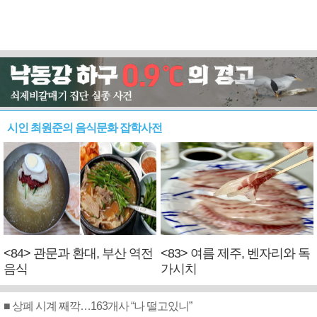
시인 최원준의 음식문화 잡학사전
<84> 관문과 환대, 부산 역전
<83> 여름 제주, 벤자리와 독
음식
가시치
■ 상폐 시계 째깍…163개사 “나 떨고있니”