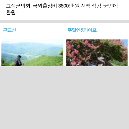
고성군의회, 국외출장비 3800만 원 전액 삭감 '군민에
환원'
근교산
주말엔&라이프
근교산&그너머…상주·문경
폭염보다 더 뜨거워라…100
청화산~시루봉
일을 붉게 불태울 ‘선비정신’
피었네
PC버전
엑스
페이스북
Copyright ⓒ 2015 All rights reserved by 국제신문