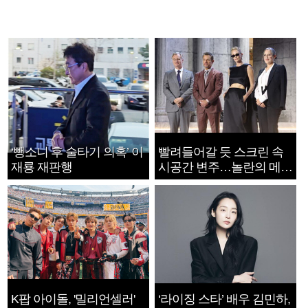
‘뺑소니 후 술타기 의혹’ 이
빨려들어갈 듯 스크린 속
재룡 재판행
시공간 변주…놀란의 메시
지는 ‘전쟁 속죄’
K팝 아이돌, '밀리언셀러'
‘라이징 스타’ 배우 김민하,