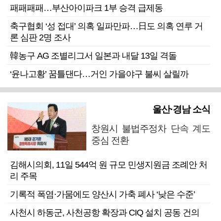
패패패패…부산아이파크 1부 승격 급제동
축구협회 ‘성 접대’ 의혹 일파만파…日도 의혹 연루 거
론 심판 2명 조사
韓농구 AG 조별리그서 일본과 내달 13일 격돌
‘윤나고황’ 꿈틀댄다…거인 가을야구 불씨 살릴까
울산·경남 소식
창원시 불법주정차 단속 계도
중심 전환
김해시의회, 11일 544억 원 규모 민생지원금 조례안 처
리 주목
기록적 폭염·가뭄에도 양산시 가축 폐사 ‘낮은 수준’
사천시 하동군, 사천공항 확장과 CIQ 설치 공동 건의