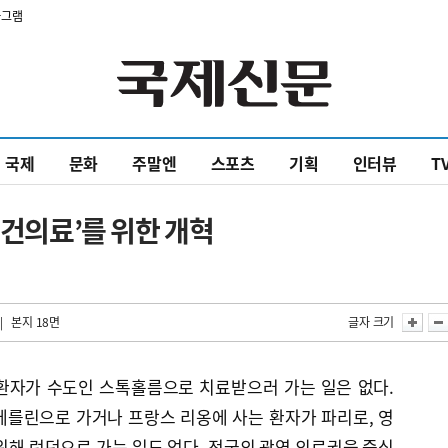
타그램
국제
문화
주말엔
스포츠
기획
인터뷰
T
보건의료’를 위한 개혁
| 본지 18면
글자 크기
환자가 수도인 스톡홀름으로 치료받으러 가는 일은 없다.
베를린으로 가거나 프랑스 리옹에 사는 환자가 파리로, 영
위해 런던으로 가는 일도 없다. 전국의 광역 의료권을 중심