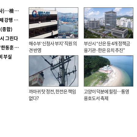
■ 검사 신분 버리고 직급하향(10년 이하 저연차 검사)…檢 중수청행 기피
■ 지역 상권도 말라죽을 판이라…가뭄 속 밀양물축제 강행 논란
(종합)
다시 그린다
해수부 ‘신청사 부지’ 직원 의
부산시 “산은 등 4개 정책금
■ 국힘 부산시당, ‘정이한 조력’ 시의원 윤리위에…‘한동훈 지지’도 신고접수
견 반영
융기관·한은 유치 추진”
비 부실
까마귀 탓 정전, 한전은 책임
고양이 덕분에 힐링…통영
없다?
용호도서 축제