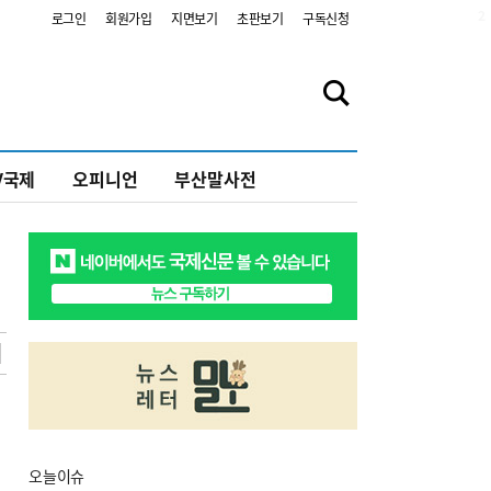
2
로그인
회원가입
지면보기
초판보기
구독신청
V국제
오피니언
부산말사전
오늘
이슈