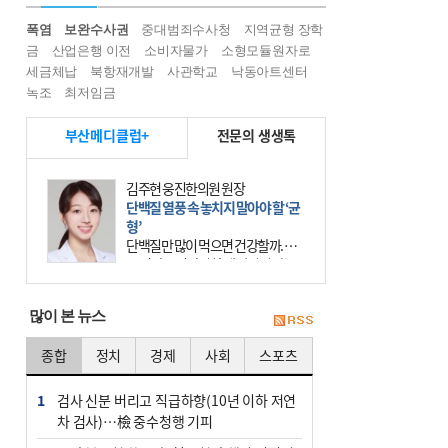
폭염
보완수사권
중대범죄수사청
지역균형 장학
금
산업은행 이전
소비자물가
소형모듈원자로
세금체납
북항재개발
사관학교
낙동아트센터
녹조
최저임금
부산메디클럽+
전문의 생생톡
김주현 웅진한의원 원장
단백질 열풍 속 놓치지 말아야 할 ‘균
형’
단백질만 많이 먹으면 건강할까. 요
즘 건강을 이야기할 때 빠지지 않는
키워드가 단백질이다. 헬스장을 다니
는 젊은 층부터 기초체력을 챙기려는
많이 본 뉴스
중·장년층까지 모두 “
종합
정치
경제
사회
스포츠
1
검사 신분 버리고 직급하향(10년 이하 저연
차 검사)…檢 중수청행 기피