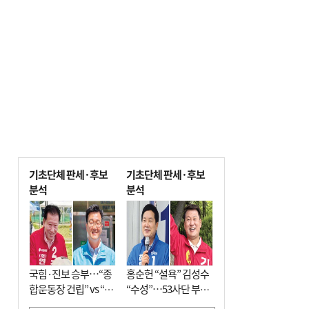
기초단체 판세·후보
기초단체 판세·후보
분석
분석
국힘·진보 승부…“종
홍순헌 “설욕” 김성수
합운동장 건립” vs “출
“수성”…53사단 부지
근 공공버스 도입”
개발엔 한 목소리