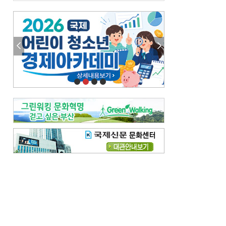
금고 이사장 전횡, 지금도 진행중
엘리트 자평해온 市 공무원…생중계 회의서 능력 입증을
김준희의 클래식 인사이트
[전체보기]
여름날의 애상, 왈츠
빛나는 꿈의 계절, 4월의 노래
김지윤의 우리음악 이야기
[전체보기]
세종시대 음악이 전해진 이유
영산회상, 불교음악에서 풍류음악으로
뉴스와 현장
[전체보기]
‘800조 투자’ 희비 가른 재생에너지
뜨거워지는 바다, 북쪽으로 열리는 항로
데스크시각
[전체보기]
물은 행정구역 경계를 따라 흐르지 않는다
도청도설
[전체보기]
다대포 부산바다축제
제일 더운 곳은 어디
독자 투고
[전체보기]
새로운 시작 ‘황혼 이혼’
무료 화장실 깨끗하게 쓰자