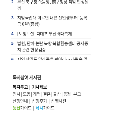
2
부산 북구청 쑥뜸방, 前구청장 책임 인정될
까
3
지방국립대 이르면 내년 신입생부터 ‘등록
금 0원’(종합)
4
[도청도설] 다대포 부산바다축제
5
법원, 단차 논란 북항 복합환승센터 공사중
지 관련 현장검증
6
지역 상권도 말라죽을 판이라…가뭄 속 밀
양물축제 강행 논란
7
통영시민 추석 전 35만 원 받는다
독자참여 게시판
8
해양수산부 신청사 북항재개발 부지에 짓
독자투고
|
기사제보
는다
인사
|
모임
|
개업
|
결혼
|
출산
|
동정
|
부고
9
산행안내
부산 철강공장 50대 노동자 추락사
|
산행후기
|
산행사진
등산
가이드
|
낚시
가이드
10
국힘 부산시당, ‘정이한 조력’ 시의원 윤리
위에…‘한동훈 지지’도 신고접수