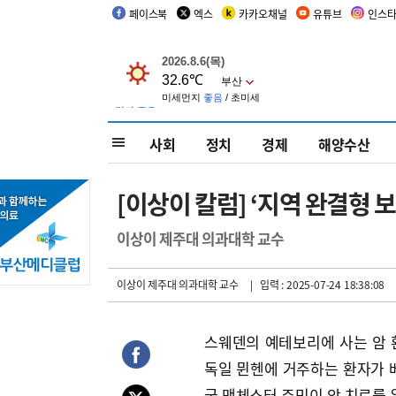
페이스북
엑스
카카오채널
유튜브
인스
사회
정치
경제
해양수산
[이상이 칼럼] ‘지역 완결형 
이상이 제주대 의과대학 교수
이상이 제주대 의과대학 교수
| 입력 : 2025-07-24 18:38:08
스웨덴의 예테보리에 사는 암 
독일 뮌헨에 거주하는 환자가 
국 맨체스터 주민이 암 치료를 