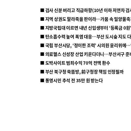
■ 지방국립대 이르면 내년 신입생부터 ‘등록금 0원’
■ 탄소흡수력 높여 폭염 대응…부산 도시숲 지도 
■ 의료헬스 신성장 산업 키운다더니…부산서구 준
■ 도박사이트 범죄수익 70억 전액 환수
■ 부산 북구청 쑥뜸방, 前구청장 책임 인정될까
■ 통영시민 추석 전 35만 원 받는다