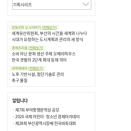
강동진의 도시이야기
[전체보기]
세계유산위원회, 부산의 시간을 세계와 나누다
시대가 요청하는 도시계획과 관리의 새 방식
경제프리즘
[전체보기]
소비 아닌 문화 생산 주체 오페라하우스
한국 갯벌의 2단계 확대 등재 의미
과학에세이
[전체보기]
노후 기반시설, 첨단기술로 관리
축구 물질
국제칼럼
[전체보기]
부정선거
알립니다
선관위와 尹의 ‘0점 답안’
기고
· 제7회 부마항쟁문학상 공모
[전체보기]
대학과 지역 ‘연결’이 지역혁신이다
· 2026 국제 어린이·청소년 경제아카데미
오페라 지휘자는 골을 넣지 않는다
· 제28회 부산광역시장배 전국바둑대회
기자수첩
[전체보기]