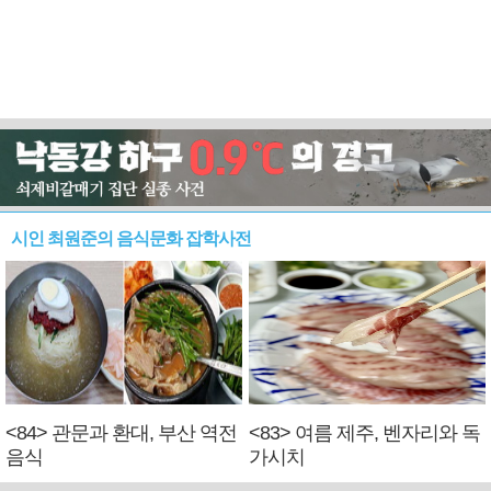
시인 최원준의 음식문화 잡학사전
<84> 관문과 환대, 부산 역전
<83> 여름 제주, 벤자리와 독
음식
가시치