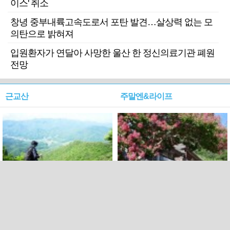
이스' 취소
창녕 중부내륙고속도로서 포탄 발견…살상력 없는 모
의탄으로 밝혀져
입원환자가 연달아 사망한 울산 한 정신의료기관 폐원
전망
근교산
주말엔&라이프
근교산&그너머…상주·문경
폭염보다 더 뜨거워라…100
청화산~시루봉
일을 붉게 불태울 ‘선비정신’
피었네