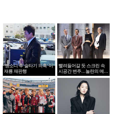
‘뺑소니 후 술타기 의혹’ 이
빨려들어갈 듯 스크린 속
재룡 재판행
시공간 변주…놀란의 메시
지는 ‘전쟁 속죄’