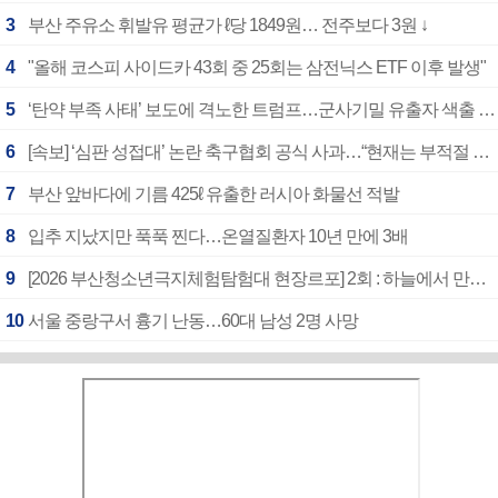
3
부산 주유소 휘발유 평균가 ℓ당 1849원… 전주보다 3원 ↓
4
"올해 코스피 사이드카 43회 중 25회는 삼전닉스 ETF 이후 발생"
5
‘탄약 부족 사태’ 보도에 격노한 트럼프…군사기밀 유출자 색출 지시
6
[속보] ‘심판 성접대’ 논란 축구협회 공식 사과…“현재는 부적절 행위 없어”
7
부산 앞바다에 기름 425ℓ 유출한 러시아 화물선 적발
8
입추 지났지만 푹푹 찐다…온열질환자 10년 만에 3배
9
[2026 부산청소년극지체험탐험대 현장르포] 2회 : 하늘에서 만난 얼음의 나라
10
서울 중랑구서 흉기 난동…60대 남성 2명 사망