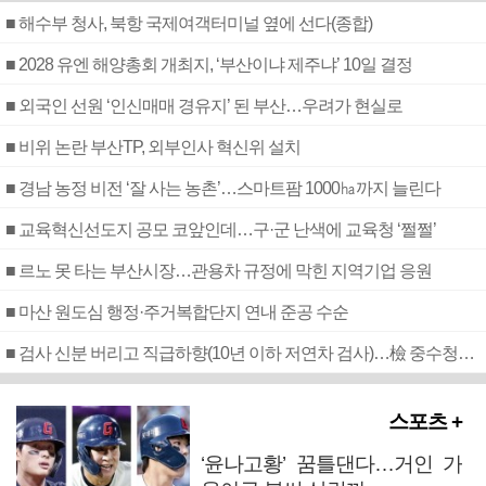
■ 해수부 청사, 북항 국제여객터미널 옆에 선다(종합)
■ 2028 유엔 해양총회 개최지, ‘부산이냐 제주냐’ 10일 결정
■ 외국인 선원 ‘인신매매 경유지’ 된 부산…우려가 현실로
■ 비위 논란 부산TP, 외부인사 혁신위 설치
■ 경남 농정 비전 ‘잘 사는 농촌’…스마트팜 1000㏊까지 늘린다
■ 교육혁신선도지 공모 코앞인데…구·군 난색에 교육청 ‘쩔쩔’
■ 르노 못 타는 부산시장…관용차 규정에 막힌 지역기업 응원
■ 마산 원도심 행정·주거복합단지 연내 준공 수순
■ 검사 신분 버리고 직급하향(10년 이하 저연차 검사)…檢 중수청행 기피
스포츠 +
‘윤나고황’ 꿈틀댄다…거인 가