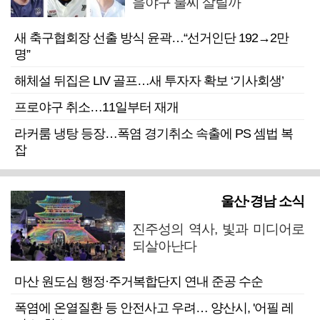
을야구 불씨 살릴까
새 축구협회장 선출 방식 윤곽…“선거인단 192→2만
명”
해체설 뒤집은 LIV 골프…새 투자자 확보 ‘기사회생’
프로야구 취소…11일부터 재개
라커룸 냉탕 등장…폭염 경기취소 속출에 PS 셈법 복
잡
울산·경남 소식
진주성의 역사, 빛과 미디어로
되살아난다
마산 원도심 행정·주거복합단지 연내 준공 수순
폭염에 온열질환 등 안전사고 우려… 양산시, '어필 레