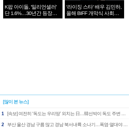
K팝 아이돌, '밀리언셀러'
‘라이징 스타’ 배우 김민하,
단 1.6%…30년간 등장
올해 BIFF 개막식 사회자
1182개팀 전수조사
확정
[많이 본 뉴스]
1
[속보] 여전히 ‘독도는 우리땅’ 외치는 日…韓선박이 독도 주변 해양조사 활동하자 반발
2
부산 울산 경남 구름 많고 경남 북서내륙 소나기…폭염·열대야 계속