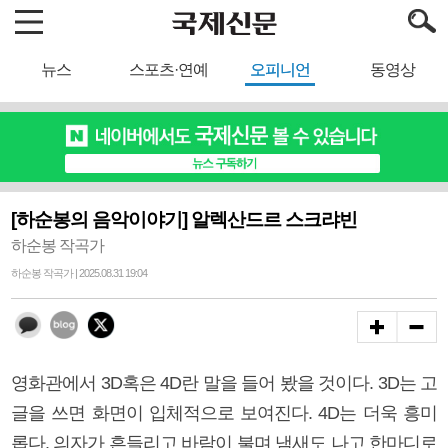
뉴스
스포츠·연예
오피니언
동영상
[하순봉의 음악이야기] 알렉산드르 스크랴빈
하순봉 작곡가
하순봉 작곡가 | 2025.08.31 19:04
영화관에서 3D혹은 4D란 말을 들어 봤을 것이다. 3D는 고
글을 쓰면 화면이 입체적으로 보여진다. 4D는 더욱 흥미
롭다. 의자가 흔들리고 바람이 불며 냄새도 나고 한마디로