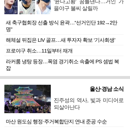
‘윤나고황’ 꿈틀댄다…거인 가
을야구 불씨 살릴까
새 축구협회장 선출 방식 윤곽…“선거인단 192→2만
명”
해체설 뒤집은 LIV 골프…새 투자자 확보 ‘기사회생’
프로야구 취소…11일부터 재개
라커룸 냉탕 등장…폭염 경기취소 속출에 PS 셈법 복
잡
울산·경남 소식
진주성의 역사, 빛과 미디어로
되살아난다
마산 원도심 행정·주거복합단지 연내 준공 수순