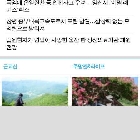
폭염에 온열질환 등 안전사고 우려… 양산시, '어필 레
이스' 취소
창녕 중부내륙고속도로서 포탄 발견…살상력 없는 모
의탄으로 밝혀져
입원환자가 연달아 사망한 울산 한 정신의료기관 폐원
전망
근교산
주말엔&라이프
근교산&그너머…상주·문경
폭염보다 더 뜨거워라…100
청화산~시루봉
일을 붉게 불태울 ‘선비정신’
피었네