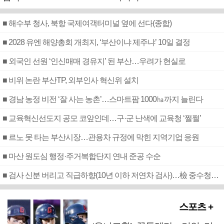
■ 해수부 청사, 북항 국제여객터미널 옆에 선다(종합)
■ 2028 유엔 해양총회 개최지, ‘부산이냐 제주냐’ 10일 결정
■ 외국인 선원 ‘인신매매 경유지’ 된 부산…우려가 현실로
■ 비위 논란 부산TP, 외부인사 혁신위 설치
■ 경남 농정 비전 ‘잘 사는 농촌’…스마트팜 1000㏊까지 늘린다
■ 교육혁신선도지 공모 코앞인데…구·군 난색에 교육청 ‘쩔쩔’
■ 르노 못 타는 부산시장…관용차 규정에 막힌 지역기업 응원
■ 마산 원도심 행정·주거복합단지 연내 준공 수순
■ 검사 신분 버리고 직급하향(10년 이하 저연차 검사)…檢 중수청행 기피
스포츠 +