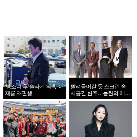
‘뺑소니 후 술타기 의혹’ 이
빨려들어갈 듯 스크린 속
재룡 재판행
시공간 변주…놀란의 메시
지는 ‘전쟁 속죄’