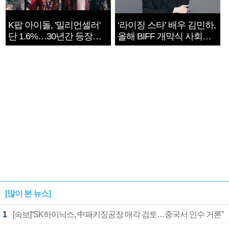
K팝 아이돌, '밀리언셀러'
‘라이징 스타’ 배우 김민하,
단 1.6%…30년간 등장
올해 BIFF 개막식 사회자
1182개팀 전수조사
확정
[많이 본 뉴스]
1
[속보]“SK하이닉스, 中패키징공장 매각 검토…중국서 인수 거론”