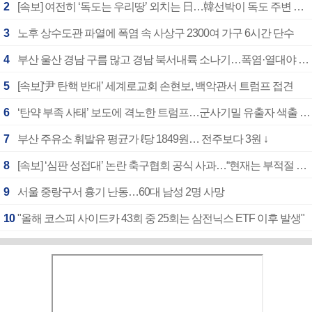
2
[속보] 여전히 ‘독도는 우리땅’ 외치는 日…韓선박이 독도 주변 해양조사 활동하자 반발
3
노후 상수도관 파열에 폭염 속 사상구 2300여 가구 6시간 단수
4
부산 울산 경남 구름 많고 경남 북서내륙 소나기…폭염·열대야 계속
5
[속보]‘尹 탄핵 반대’ 세계로교회 손현보, 백악관서 트럼프 접견
6
‘탄약 부족 사태’ 보도에 격노한 트럼프…군사기밀 유출자 색출 지시
7
부산 주유소 휘발유 평균가 ℓ당 1849원… 전주보다 3원 ↓
8
[속보] ‘심판 성접대’ 논란 축구협회 공식 사과…“현재는 부적절 행위 없어”
9
서울 중랑구서 흉기 난동…60대 남성 2명 사망
10
"올해 코스피 사이드카 43회 중 25회는 삼전닉스 ETF 이후 발생"