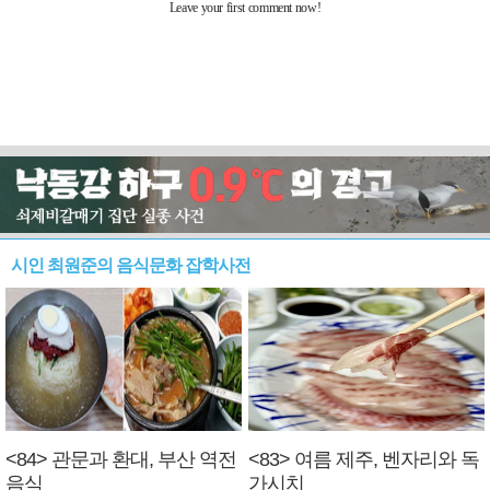
시인 최원준의 음식문화 잡학사전
<84> 관문과 환대, 부산 역전
<83> 여름 제주, 벤자리와 독
음식
가시치