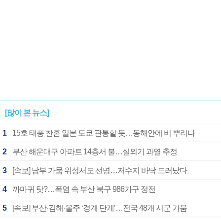
[많이 본 뉴스]
1
15호 태풍 찬홈 일본 도쿄 관통할 듯…동해안에 비 뿌리나
2
부산 해운대구 아파트 14층서 불…실외기 과열 추정
3
[속보] 남부 가뭄 위성서도 선명…저수지 바닥 드러났다
4
까마귀 탓?…폭염 속 부산 북구 986가구 정전
5
[속보] 부산·김해·울주 ‘경계 단계’…전국 48개 시군 가뭄