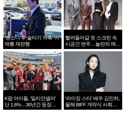
‘뺑소니 후 술타기 의혹’ 이
빨려들어갈 듯 스크린 속
재룡 재판행
시공간 변주…놀란의 메시
지는 ‘전쟁 속죄’
K팝 아이돌, '밀리언셀러'
‘라이징 스타’ 배우 김민하,
단 1.6%…30년간 등장
올해 BIFF 개막식 사회자
1182개팀 전수조사
확정