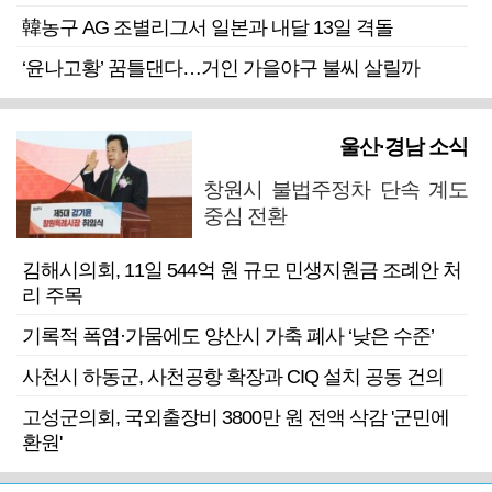
韓농구 AG 조별리그서 일본과 내달 13일 격돌
‘윤나고황’ 꿈틀댄다…거인 가을야구 불씨 살릴까
울산·경남 소식
창원시 불법주정차 단속 계도
중심 전환
김해시의회, 11일 544억 원 규모 민생지원금 조례안 처
리 주목
기록적 폭염·가뭄에도 양산시 가축 폐사 ‘낮은 수준’
사천시 하동군, 사천공항 확장과 CIQ 설치 공동 건의
고성군의회, 국외출장비 3800만 원 전액 삭감 '군민에
환원'