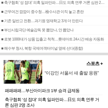
■ 축구협회 ‘성 접대’ 의혹 일파만파…日도 의혹 연루 거론 심판 2명 조사
■ 근무여건 깜깜이 중수청…檢수사관 이직 놓고 혼란
■ 기존 일반고 전환…과기원 영재학교 3개 더 만든다
■ 부산시립극단 예술감독 못 뽑았나, 안 뽑았나
■ 로봇 1000대가 상품 입출고 척척…롯데마트 24시간 배송 자동화
■ 해수부 청사, 북항 국제여객터미널 옆에 선다(종합)
스포츠 +
“이강인 서울서 새 출발 응원”
패패패패…부산아이파크 1부 승격 급제동
축구협회 ‘성 접대’ 의혹 일파만파…日도 의혹 연루 거
론 심판 2명 조사