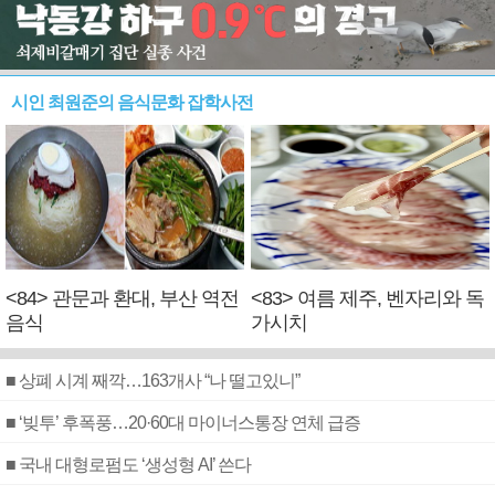
시인 최원준의 음식문화 잡학사전
<84> 관문과 환대, 부산 역전
<83> 여름 제주, 벤자리와 독
음식
가시치
■ 상폐 시계 째깍…163개사 “나 떨고있니”
■ ‘빚투’ 후폭풍…20·60대 마이너스통장 연체 급증
■ 국내 대형로펌도 ‘생성형 AI’ 쓴다