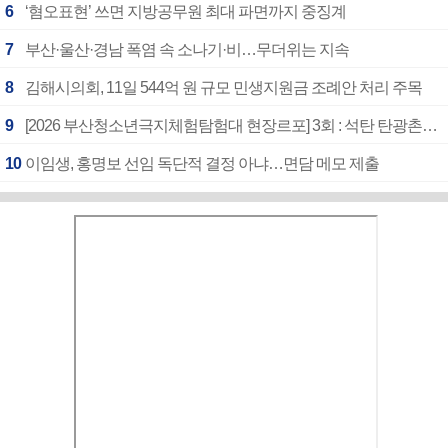
6
‘혐오표현’ 쓰면 지방공무원 최대 파면까지 중징계
7
부산·울산·경남 폭염 속 소나기·비…무더위는 지속
8
김해시의회, 11일 544억 원 규모 민생지원금 조례안 처리 주목
9
[2026 부산청소년극지체험탐험대 현장르포] 3회 : 석탄 탄광촌에서 북극 연구의 중심지로
10
이임생, 홍명보 선임 독단적 결정 아냐…면담 메모 제출