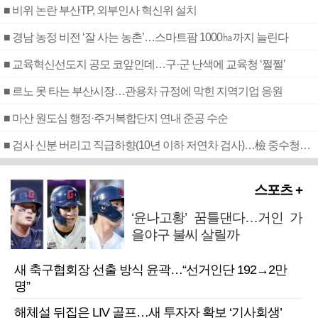
■ 비위 논란 부산TP, 외부인사 혁신위 설치
■ 경남 농정 비전 ‘잘 사는 농촌’…스마트팜 1000㏊까지 늘린다
■ 교육혁신선도지 공모 코앞인데…구·군 난색에 교육청 ‘쩔쩔’
■ 르노 못 타는 부산시장…관용차 규정에 막힌 지역기업 응원
■ 마산 원도심 행정·주거복합단지 연내 준공 수순
■ 검사 신분 버리고 직급하향(10년 이하 저연차 검사)…檢 중수청행 기피
스포츠 +
‘윤나고황’ 꿈틀댄다…거인 가
을야구 불씨 살릴까
새 축구협회장 선출 방식 윤곽…“선거인단 192→2만
명”
해체설 뒤집은 LIV 골프…새 투자자 확보 ‘기사회생’