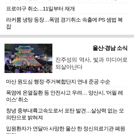
프로야구 취소…11일부터 재개
라커룸 냉탕 등장…폭염 경기취소 속출에 PS 셈법 복
잡
울산·경남 소식
진주성의 역사, 빛과 미디어로
되살아난다
마산 원도심 행정·주거복합단지 연내 준공 수순
폭염에 온열질환 등 안전사고 우려… 양산시, '어필 레
이스' 취소
창녕 중부내륙고속도로서 포탄 발견…살상력 없는 모
의탄으로 밝혀져
입원환자가 연달아 사망한 울산 한 정신의료기관 폐원