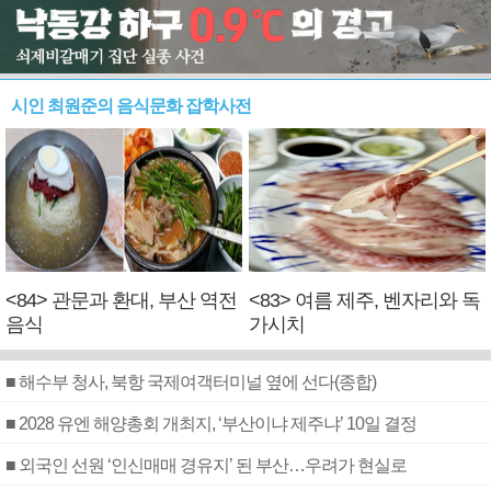
시인 최원준의 음식문화 잡학사전
<84> 관문과 환대, 부산 역전
<83> 여름 제주, 벤자리와 독
음식
가시치
■ 해수부 청사, 북항 국제여객터미널 옆에 선다(종합)
■ 2028 유엔 해양총회 개최지, ‘부산이냐 제주냐’ 10일 결정
■ 외국인 선원 ‘인신매매 경유지’ 된 부산…우려가 현실로