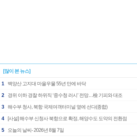
[많이 본 뉴스]
1
백양산 고지대 마을우물 55년 만에 바닥
2
경위 이하 경찰 하위직 ‘중수청 러시’ 전망…檢 기피와 대조
3
해수부 청사, 북항 국제여객터미널 옆에 선다(종합)
4
[사설] 해수부 신청사 북항으로 확정, 해양수도 도약의 전환점
5
오늘의 날씨- 2026년 8월 7일