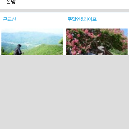
전망
근교산
주말엔&라이프
근교산&그너머…상주·문경
폭염보다 더 뜨거워라…100
청화산~시루봉
일을 붉게 불태울 ‘선비정신’
피었네
PC버전
엑스
페이스북
Copyright ⓒ 2015 All rights reserved by 국제신문