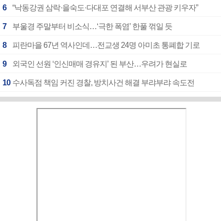
6
“낙동강권 삼락·을숙도·다대포 연결해 서부산 관광 키우자”
7
부울경 주말부터 비소식…‘극한 폭염’ 한풀 꺾일 듯
8
피란마을 67년 역사인데…전교생 24명 아미초 통폐합 기로
9
외국인 선원 ‘인신매매 경유지’ 된 부산…우려가 현실로
10
수사독점 책임 커진 경찰, 방치사건 해결 부랴부랴 속도전