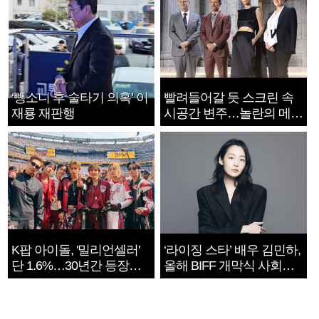
‘뺑소니 후 술타기 의혹’ 이
빨려들어갈 듯 스크린 속
재룡 재판행
시공간 변주…놀란의 메시
지는 ‘전쟁 속죄’
K팝 아이돌, '밀리언셀러'
‘라이징 스타’ 배우 김민하,
단 1.6%…30년간 등장
올해 BIFF 개막식 사회자
1182개팀 전수조사
확정