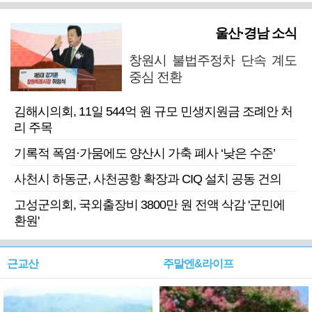
울산·경남 소식
창원시 불법주정차 단속 계도
중심 전환
김해시의회, 11일 544억 원 규모 민생지원금 조례안 처
리 주목
기록적 폭염·가뭄에도 양산시 가축 폐사 ‘낮은 수준’
사천시 하동군, 사천공항 확장과 CIQ 설치 공동 건의
고성군의회, 국외출장비 3800만 원 전액 삭감 '군민에
환원'
근교산
주말엔&라이프