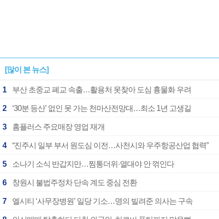
[많이 본 뉴스]
1
부산 초중교 폐교 속출…활용처 못찾아 도심 흉물화 우려
2
‘30분 등산’ 없인 못 가는 천마산전망대…최소 1년 고생길
3
홈플러스 주요매장 영업 재개
4
“진주시 일부 부서 원도심 이전…사천시와 우주항공산업 협력”
5
소나기 소식 반갑지만…찜통더위·열대야 안 꺾인다
6
창원시 불법주정차 단속 계도 중심 전환
7
엘시티 ‘사무장병원’ 일당 기소…명의 빌려준 의사는 구속