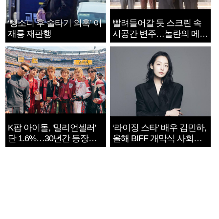
‘뺑소니 후 술타기 의혹’ 이
빨려들어갈 듯 스크린 속
재룡 재판행
시공간 변주…놀란의 메시
지는 ‘전쟁 속죄’
K팝 아이돌, '밀리언셀러'
‘라이징 스타’ 배우 김민하,
단 1.6%…30년간 등장
올해 BIFF 개막식 사회자
1182개팀 전수조사
확정