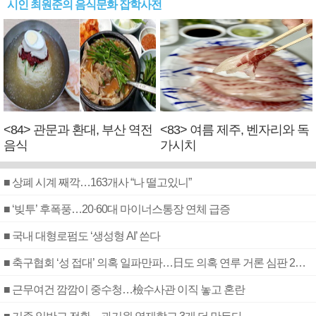
시인 최원준의 음식문화 잡학사전
<84> 관문과 환대, 부산 역전
<83> 여름 제주, 벤자리와 독
음식
가시치
■ 상폐 시계 째깍…163개사 “나 떨고있니”
■ ‘빚투’ 후폭풍…20·60대 마이너스통장 연체 급증
■ 국내 대형로펌도 ‘생성형 AI’ 쓴다
■ 축구협회 ‘성 접대’ 의혹 일파만파…日도 의혹 연루 거론 심판 2명 조사
■ 근무여건 깜깜이 중수청…檢수사관 이직 놓고 혼란