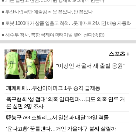
■ 기존 일반고 전환…과기원 영재학교 3개 더 만든다
■ 부산시립극단 예술감독 못 뽑았나, 안 뽑았나
■ 로봇 1000대가 상품 입출고 척척…롯데마트 24시간 배송 자동화
■ 해수부 청사, 북항 국제여객터미널 옆에 선다(종합)
스포츠 +
“이강인 서울서 새 출발 응원”
패패패패…부산아이파크 1부 승격 급제동
축구협회 ‘성 접대’ 의혹 일파만파…日도 의혹 연루 거
론 심판 2명 조사
韓농구 AG 조별리그서 일본과 내달 13일 격돌
‘윤나고황’ 꿈틀댄다…거인 가을야구 불씨 살릴까