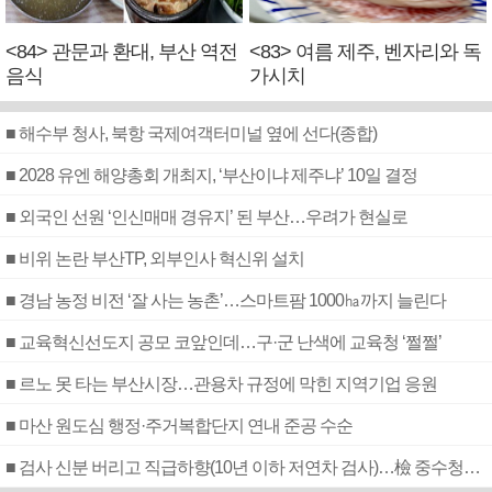
<84> 관문과 환대, 부산 역전
<83> 여름 제주, 벤자리와 독
음식
가시치
■ 해수부 청사, 북항 국제여객터미널 옆에 선다(종합)
■ 2028 유엔 해양총회 개최지, ‘부산이냐 제주냐’ 10일 결정
■ 외국인 선원 ‘인신매매 경유지’ 된 부산…우려가 현실로
■ 비위 논란 부산TP, 외부인사 혁신위 설치
■ 경남 농정 비전 ‘잘 사는 농촌’…스마트팜 1000㏊까지 늘린다
■ 교육혁신선도지 공모 코앞인데…구·군 난색에 교육청 ‘쩔쩔’
■ 르노 못 타는 부산시장…관용차 규정에 막힌 지역기업 응원
■ 마산 원도심 행정·주거복합단지 연내 준공 수순
■ 검사 신분 버리고 직급하향(10년 이하 저연차 검사)…檢 중수청행 기피