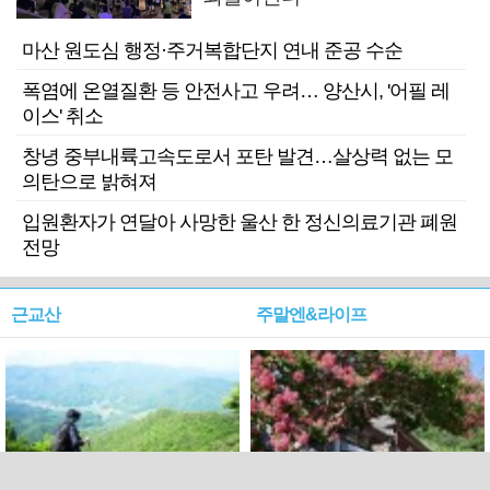
마산 원도심 행정·주거복합단지 연내 준공 수순
폭염에 온열질환 등 안전사고 우려… 양산시, '어필 레
이스' 취소
창녕 중부내륙고속도로서 포탄 발견…살상력 없는 모
의탄으로 밝혀져
입원환자가 연달아 사망한 울산 한 정신의료기관 폐원
전망
근교산
주말엔&라이프