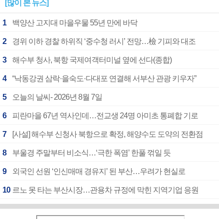
[많이 본 뉴스]
1
백양산 고지대 마을우물 55년 만에 바닥
2
경위 이하 경찰 하위직 ‘중수청 러시’ 전망…檢 기피와 대조
3
해수부 청사, 북항 국제여객터미널 옆에 선다(종합)
4
“낙동강권 삼락·을숙도·다대포 연결해 서부산 관광 키우자”
5
오늘의 날씨- 2026년 8월 7일
6
피란마을 67년 역사인데…전교생 24명 아미초 통폐합 기로
7
[사설] 해수부 신청사 북항으로 확정, 해양수도 도약의 전환점
8
부울경 주말부터 비소식…‘극한 폭염’ 한풀 꺾일 듯
9
외국인 선원 ‘인신매매 경유지’ 된 부산…우려가 현실로
10
르노 못 타는 부산시장…관용차 규정에 막힌 지역기업 응원