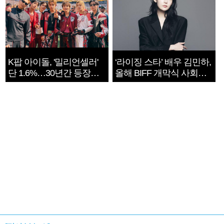
K팝 아이돌, '밀리언셀러'
‘라이징 스타’ 배우 김민하,
단 1.6%…30년간 등장
올해 BIFF 개막식 사회자
1182개팀 전수조사
확정