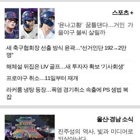
스포츠 +
‘윤나고황’ 꿈틀댄다…거인 가
을야구 불씨 살릴까
새 축구협회장 선출 방식 윤곽…“선거인단 192→2만
명”
해체설 뒤집은 LIV 골프…새 투자자 확보 ‘기사회생’
프로야구 취소…11일부터 재개
라커룸 냉탕 등장…폭염 경기취소 속출에 PS 셈법 복
잡
울산·경남 소식
진주성의 역사, 빛과 미디어로
되살아난다