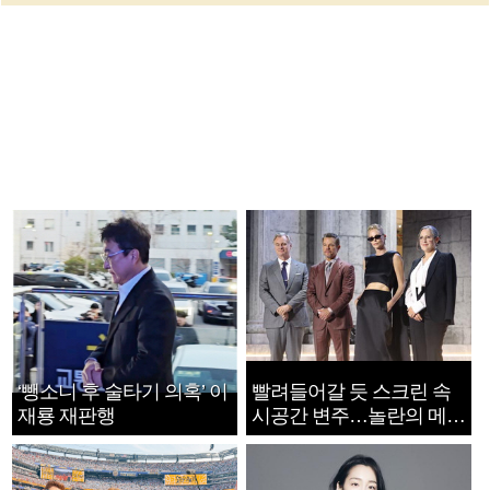
‘뺑소니 후 술타기 의혹’ 이
빨려들어갈 듯 스크린 속
재룡 재판행
시공간 변주…놀란의 메시
지는 ‘전쟁 속죄’