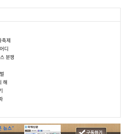
다축제
 어디
비스 분쟁
갯벌
의 해
기
파