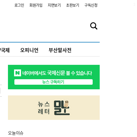
2
로그인
회원가입
지면보기
초판보기
구독신청
V국제
오피니언
부산말사전
오늘
이슈