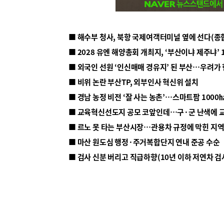
■ 해수부 청사, 북항 국제여객터미널 옆에 선다(종
■ 2028 유엔 해양총회 개최지, ‘부산이냐 제주냐’ 
■ 외국인 선원 ‘인신매매 경유지’ 된 부산…우려가
■ 비위 논란 부산TP, 외부인사 혁신위 설치
■ 르노 못 타는 부산시장…관용차 규정에 막힌 지
■ 마산 원도심 행정·주거복합단지 연내 준공 수순