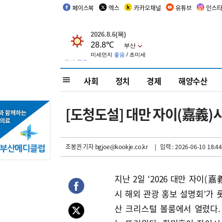
페이스북
엑스
카카오채널
유튜브
인스
사회
정치
경제
해양수산
[도청도설] 대만 자이(嘉義)
조봉권 기자
bgjoe@kookje.co.kr
| 입력 : 2026-06-10 18:44
지난 2일 ‘2026 대만 자이(嘉義
시 해외 관광 홍보 설명회’가 
산 크리스털 볼룸에서 열렸다.