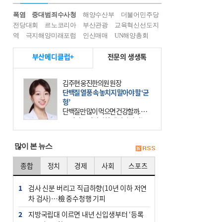
폭염
중대범죄수사청
해양수산부
더불어민주당
전당대회
르노코리아
부산관광
교육혁신선도지
역
극지해양미래포럼
인신매매
UN해양총회
부산메디클럽+
전문의 생생톡
김주현 웅진한의원 원장
단백질 열풍 속 놓치지 말아야 할 ‘균
형’
단백질만 많이 먹으면 건강할까. 요
즘 건강을 이야기할 때 빠지지 않는
키워드가 단백질이다. 헬스장을 다니
는 젊은 층부터 기초체력을 챙기려는
많이 본 뉴스
중·장년층까지 모두 “
종합
정치
경제
사회
스포츠
1
검사 신분 버리고 직급하향(10년 이하 저연
차 검사)…檢 중수청행 기피
2
지방국립대 이르면 내년 신입생부터 ‘등록