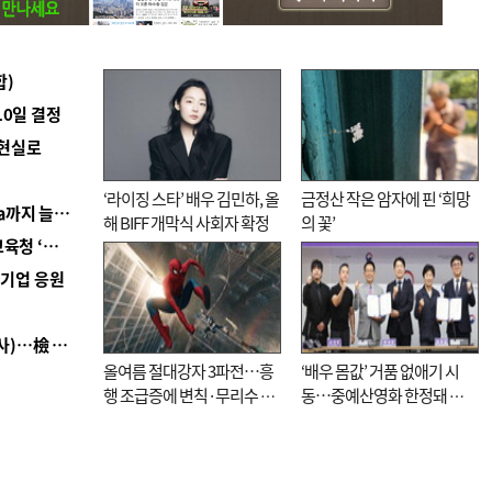
합)
10일 결정
 현실로
‘라이징 스타’ 배우 김민하, 올
금정산 작은 암자에 핀 ‘희망
■ 경남 농정 비전 ‘잘 사는 농촌’…스마트팜 1000㏊까지 늘린다
해 BIFF 개막식 사회자 확정
의 꽃’
■ 교육혁신선도지 공모 코앞인데…구·군 난색에 교육청 ‘쩔쩔’
역기업 응원
■ 검사 신분 버리고 직급하향(10년 이하 저연차 검사)…檢 중수청행 기피
올여름 절대강자 3파전…흥
‘배우 몸값’ 거품 없애기 시
행 조급증에 변칙·무리수 마
동…중예산영화 한정돼 실
케팅도
효성 의문도