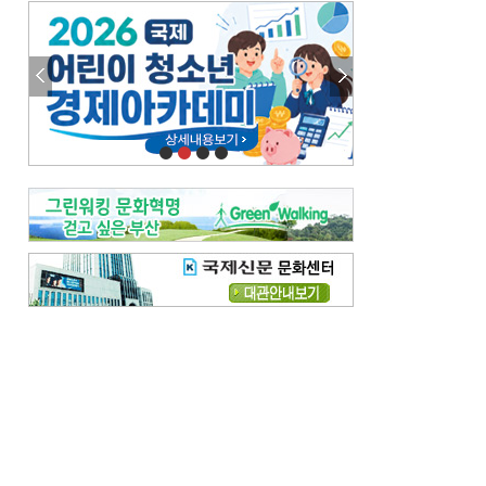
엘리트 자평해온 市 공무원…생중계 회의서 능력 입증을
김준희의 클래식 인사이트
[전체보기]
여름날의 애상, 왈츠
빛나는 꿈의 계절, 4월의 노래
김지윤의 우리음악 이야기
[전체보기]
세종시대 음악이 전해진 이유
영산회상, 불교음악에서 풍류음악으로
뉴스와 현장
[전체보기]
‘800조 투자’ 희비 가른 재생에너지
뜨거워지는 바다, 북쪽으로 열리는 항로
데스크시각
[전체보기]
물은 행정구역 경계를 따라 흐르지 않는다
도청도설
[전체보기]
회피형 대통령
다대포 부산바다축제
독자 투고
[전체보기]
새로운 시작 ‘황혼 이혼’
무료 화장실 깨끗하게 쓰자
메디칼럼
[전체보기]