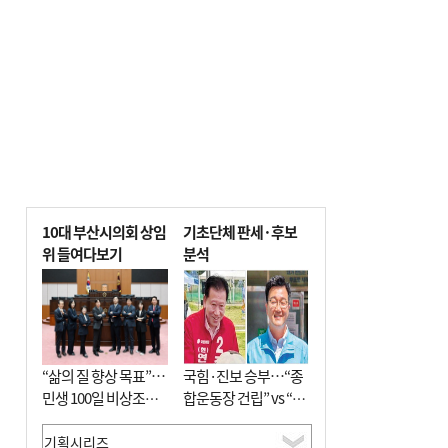
10대 부산시의회 상임
기초단체 판세·후보
위 들여다보기
분석
“삶의 질 향상 목표”…
국힘·진보 승부…“종
민생 100일 비상조치
합운동장 건립” vs “출
면밀 심사
근 공공버스 도입”