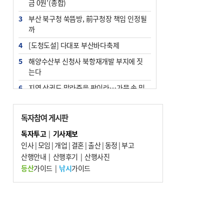
금 0원’(종합)
3
부산 북구청 쑥뜸방, 前구청장 책임 인정될
까
4
[도청도설] 다대포 부산바다축제
5
해양수산부 신청사 북항재개발 부지에 짓
는다
6
지역 상권도 말라죽을 판이라…가뭄 속 밀
양물축제 강행 논란
7
법원, 단차 논란 북항 복합환승센터 공사중
독자참여 게시판
지 관련 현장검증
독자투고
|
기사제보
8
통영시민 추석 전 35만 원 받는다
인사
|
모임
|
개업
|
결혼
|
출산
|
동정
|
부고
9
산행안내
부산 철강공장 50대 노동자 추락사
|
산행후기
|
산행사진
등산
가이드
|
낚시
가이드
10
국힘 부산시당, ‘정이한 조력’ 시의원 윤리
위에…‘한동훈 지지’도 신고접수