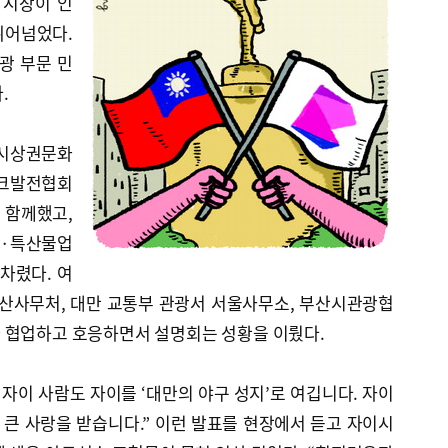
 시장이 인
뛰어넘었다.
광 부문 민
.
시상권문화
크발전협회
 함께했고,
소·특산물업
 차렸다. 여
산사무처, 대만 교통부 관광서 서울사무소, 부산시관광협
 협업하고 호응하면서 설명회는 성황을 이뤘다.
 자이 사람도 자이를 ‘대만의 야구 성지’로 여깁니다. 자이
 큰 사랑을 받습니다.” 이런 발표를 현장에서 듣고 자이시