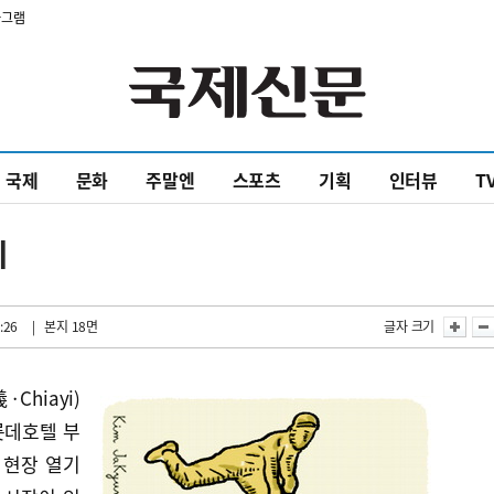
타그램
국제
문화
주말엔
스포츠
기획
인터뷰
T
시
:26
| 본지 18면
글자 크기
·Chiayi)
롯데호텔 부
 현장 열기