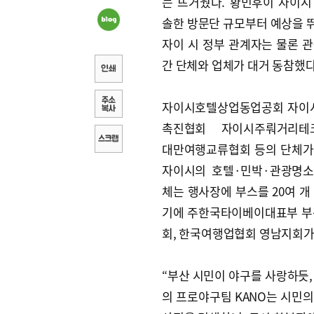
는 뜨거웠다. 황민후이 자이시
솔한 방문단 규모부터 예상을 
자이 시 정부 관계자는 물론 관
간 단체와 업체가 대거 동참했다
자이시호텔상업동업공회 자이
촉진협회 자이시주뤄거리테
대만여행교류협회 등의 단체가
자이시의 호텔·민박·관광명
체는 행사장에 부스를 20여 개
기에 주한국타이베이대표부 부
회, 한국여행업협회 영남지회가
“부산 시민이 야구를 사랑하듯,
의 프로야구팀 KANO는 시민의