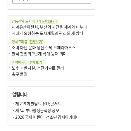
강동진의 도시이야기
[전체보기]
세계유산위원회, 부산의 시간을 세계와 나누다
시대가 요청하는 도시계획과 관리의 새 방식
경제프리즘
[전체보기]
소비 아닌 문화 생산 주체 오페라하우스
한국 갯벌의 2단계 확대 등재 의미
과학에세이
[전체보기]
노후 기반시설, 첨단기술로 관리
축구 물질
국제칼럼
[전체보기]
부정선거
알립니다
선관위와 尹의 ‘0점 답안’
기고
· 제 219회 한낮의 유U; 콘서트
[전체보기]
환자의 희망, 헌혈의 힘
· 제7회 부마항쟁문학상 공모
대학과 지역 ‘연결’이 지역혁신이다
· 2026 국제 어린이·청소년 경제아카데미
기자수첩
[전체보기]
금고 이사장 전횡, 지금도 진행중