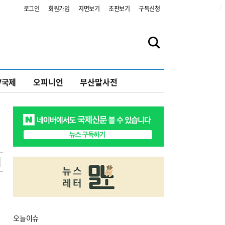
2
로그인
회원가입
지면보기
초판보기
구독신청
V국제
오피니언
부산말사전
오늘
이슈