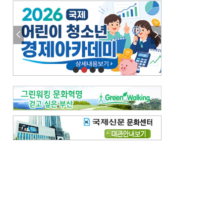
엘리트 자평해온 市 공무원…생중계 회의서 능력 입증을
김준희의 클래식 인사이트
[전체보기]
여름날의 애상, 왈츠
빛나는 꿈의 계절, 4월의 노래
김지윤의 우리음악 이야기
[전체보기]
세종시대 음악이 전해진 이유
영산회상, 불교음악에서 풍류음악으로
뉴스와 현장
[전체보기]
‘800조 투자’ 희비 가른 재생에너지
뜨거워지는 바다, 북쪽으로 열리는 항로
데스크시각
[전체보기]
물은 행정구역 경계를 따라 흐르지 않는다
도청도설
[전체보기]
회피형 대통령
다대포 부산바다축제
독자 투고
[전체보기]
새로운 시작 ‘황혼 이혼’
무료 화장실 깨끗하게 쓰자
메디칼럼
[전체보기]