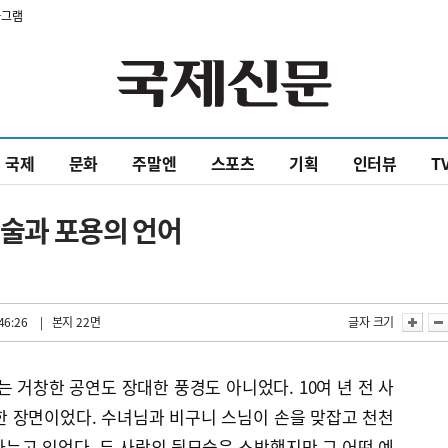
타그램
국제
문화
주말엔
스포츠
기획
인터뷰
T
예술과 포용의 언어
46:26
| 본지 22면
글자 크기
는 거창한 공연도 장대한 풍경도 아니었다. 10여 년 전 사
한 장면이었다. 수녀님과 비구니 스님이 손을 맞잡고 천천
누고 있었다. 두 사람의 뒷모습은 소박했지만 그 어떤 예