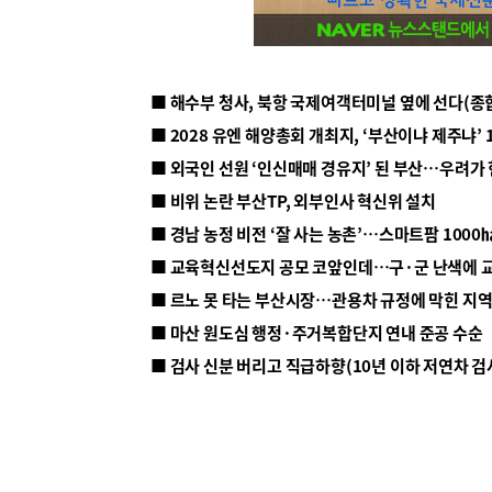
■ 해수부 청사, 북항 국제여객터미널 옆에 선다(종
■ 2028 유엔 해양총회 개최지, ‘부산이냐 제주냐’ 
■ 외국인 선원 ‘인신매매 경유지’ 된 부산…우려가
■ 비위 논란 부산TP, 외부인사 혁신위 설치
■ 르노 못 타는 부산시장…관용차 규정에 막힌 지
■ 마산 원도심 행정·주거복합단지 연내 준공 수순