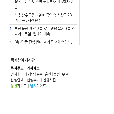
韓선박이 독도 주변 해양조사 활동하자 반
발
3
노후 상수도관 파열에 폭염 속 사상구 2300
여 가구 6시간 단수
4
부산 울산 경남 구름 많고 경남 북서내륙 소
나기…폭염·열대야 계속
5
[속보]‘尹 탄핵 반대’ 세계로교회 손현보,
백악관서 트럼프 접견
6
‘탄약 부족 사태’ 보도에 격노한 트럼프…
독자참여 게시판
군사기밀 유출자 색출 지시
독자투고
|
기사제보
7
부산 주유소 휘발유 평균가 ℓ당 1849원…
인사
|
모임
|
개업
|
결혼
|
출산
|
동정
|
부고
전주보다 3원 ↓
산행안내
|
산행후기
|
산행사진
8
[속보] ‘심판 성접대’ 논란 축구협회 공식 사
등산
가이드
|
낚시
가이드
과…“현재는 부적절 행위 없어”
9
서울 중랑구서 흉기 난동…60대 남성 2명
사망
10
"올해 코스피 사이드카 43회 중 25회는 삼