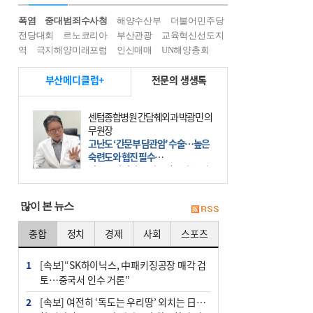
폭염
중대범죄수사청
해양수산부
더불어민주당
전당대회
르노코리아
부산관광
교육혁신선도지
역
극지해양미래포럼
인신매매
UN해양총회
부산메디클럽+
전문의 생생톡
센텀종합병원 간담췌외과 박광민 의
무원장
고난도 ‘간문부 담관암’ 수술…높은
숙련도와 협진 필수
간문부 담관암(클라츠킨 종양)은 좌
우 간에서 나오는, 담관(담즙 배출 경
로)이 합쳐지는 부위인 ‘간문부(肝門
많이 본 뉴스
部)’에 생기는 악성 종양이다. 간동맥
문맥 림프절 담
종합
정치
경제
사회
스포츠
1
[속보]“SK하이닉스, 中패키징공장 매각 검
토…중국서 인수 거론”
2
[속보] 여전히 ‘독도는 우리땅’ 외치는 日…