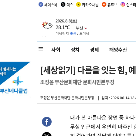
페이스북
엑스
카카오채널
유튜브
인스
사회
정치
경제
해양수산
[세상읽기] 다름을 잇는 힘, 
조정윤 부산문화재단 문화시민본부장
조정윤 부산문화재단 문화시민본부장
| 입력 : 2026-06-14 18:
내가 본 아름다운 장면 중 하나
무실 인근에서 우연히 마주친 
히 걸어가며 정답게 이야기를 나