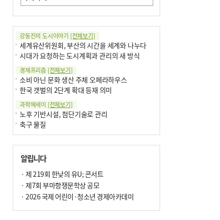
강동진의 도시이야기
[전체보기]
세계유산위원회, 부산의 시간을 세계와 나누다
시대가 요청하는 도시계획과 관리의 새 방식
경제프리즘
[전체보기]
소비 아닌 문화 생산 주체 오페라하우스
한국 갯벌의 2단계 확대 등재 의미
과학에세이
[전체보기]
노후 기반시설, 첨단기술로 관리
축구 물질
국제칼럼
[전체보기]
부정선거
알립니다
선관위와 尹의 ‘0점 답안’
기고
· 제 219회 한낮의 유U; 콘서트
[전체보기]
환자의 희망, 헌혈의 힘
· 제7회 부마항쟁문학상 공모
대학과 지역 ‘연결’이 지역혁신이다
· 2026 국제 어린이·청소년 경제아카데미
기자수첩
[전체보기]
금고 이사장 전횡, 지금도 진행중