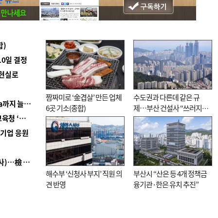
합)
10일 결정
 현실로
짬짜미로 ‘金겹살’ 만든 업체
수도권과 다른데 같은 규
■ 경남 농정 비전 ‘잘 사는 농촌’…스마트팜 1000㏊까지 늘린다
6곳 기소(종합)
제…부산 건설사 “쓰러지기
■ 교육혁신선도지 공모 코앞인데…구·군 난색에 교육청 ‘쩔쩔’
직전”
역기업 응원
■ 검사 신분 버리고 직급하향(10년 이하 저연차 검사)…檢 중수청행 기피
해수부 ‘신청사 부지’ 직원 의
부산시 “산은 등 4개 정책금
견 반영
융기관·한은 유치 추진”