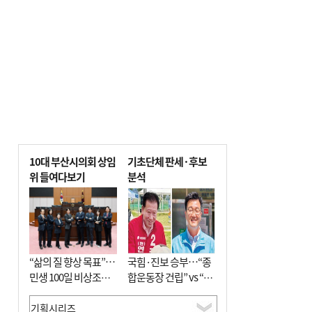
전닉스 ETF 이후 발생"
10대 부산시의회 상임
기초단체 판세·후보
위 들여다보기
분석
“삶의 질 향상 목표”…
국힘·진보 승부…“종
민생 100일 비상조치
합운동장 건립” vs “출
면밀 심사
근 공공버스 도입”