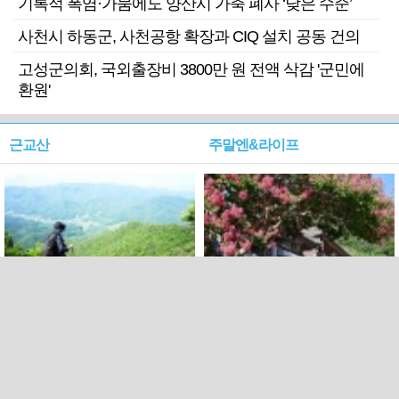
기록적 폭염·가뭄에도 양산시 가축 폐사 ‘낮은 수준’
사천시 하동군, 사천공항 확장과 CIQ 설치 공동 건의
고성군의회, 국외출장비 3800만 원 전액 삭감 '군민에
환원'
근교산
주말엔&라이프
근교산&그너머…상주·문경
폭염보다 더 뜨거워라…100
청화산~시루봉
일을 붉게 불태울 ‘선비정신’
피었네