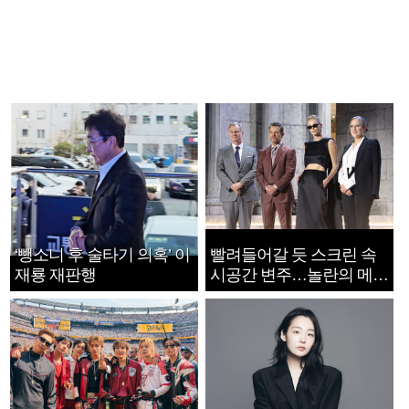
‘뺑소니 후 술타기 의혹’ 이
빨려들어갈 듯 스크린 속
재룡 재판행
시공간 변주…놀란의 메시
지는 ‘전쟁 속죄’