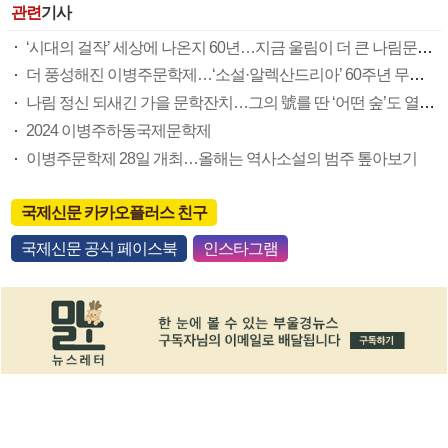
관련
기사
‘시대의 걸작’ 세상에 나온지 60년…지금 울림이 더 큰 나림문학 기려
더 풍성해진 이병주문학제…‘소설·알렉산드리아’ 60주년 무게감 선명
나림 정신 되새긴 가을 문학잔치…그의 號를 딴 ‘어떤 숲’도 열렸다
2024 이병주하동국제문학제
이병주문학제 28일 개최…올해는 역사소설의 범주 톺아보기
국제신문 카카오플러스 친구
국제신문 공식 페이스북
인스타그램