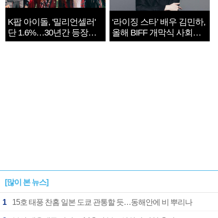
K팝 아이돌, '밀리언셀러'
‘라이징 스타’ 배우 김민하,
단 1.6%…30년간 등장
올해 BIFF 개막식 사회자
1182개팀 전수조사
확정
[많이 본 뉴스]
1
15호 태풍 찬홈 일본 도쿄 관통할 듯…동해안에 비 뿌리나