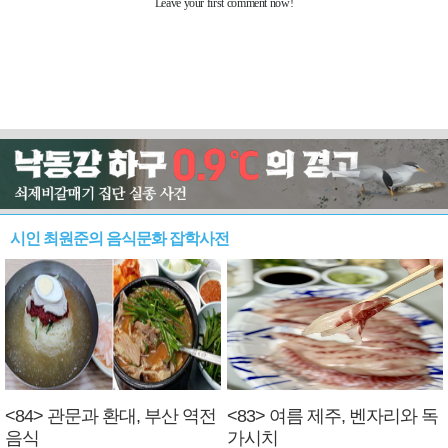
시인 최원준의 음식문화 잡학사전
<84> 관문과 환대, 부산 역전
<83> 여름 제주, 벤자리와 독
음식
가시치