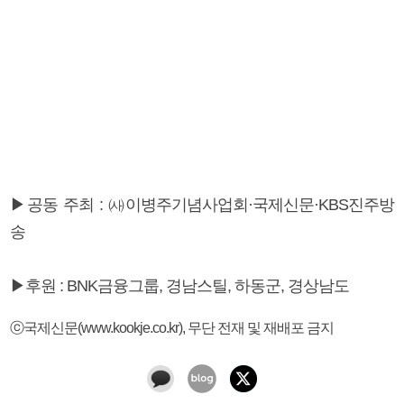
▶공동 주최 : ㈔이병주기념사업회·국제신문·KBS진주방
송
▶후원 : BNK금융그룹, 경남스틸, 하동군, 경상남도
ⓒ국제신문(www.kookje.co.kr), 무단 전재 및 재배포 금지