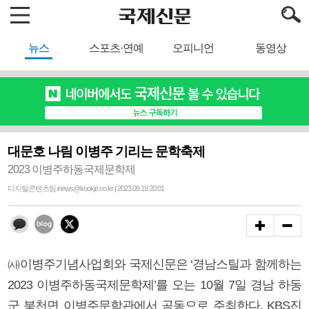
뉴스
스포츠·연예
오피니언
동영상
대문호 나림 이병주 기리는 문학축제
2023 이병주하동국제문학제
디지털콘텐츠팀 inews@kookje.co.kr | 2023.09.19 20:01
㈔이병주기념사업회와 국제신문은 ‘경남스틸과 함께하는
2023 이병주하동국제문학제’를 오는 10월 7일 경남 하동
군 북천면 이병주문학관에서 공동으로 주최한다. KBS진