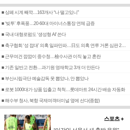
■ 상폐 시계 째깍…163개사 “나 떨고있니”
■ ‘빚투’ 후폭풍…20·60대 마이너스통장 연체 급증
■ 국내 대형로펌도 ‘생성형 AI’ 쓴다
■ 축구협회 ‘성 접대’ 의혹 일파만파…日도 의혹 연루 거론 심판 2명 조사
■ 근무여건 깜깜이 중수청…檢수사관 이직 놓고 혼란
■ 기존 일반고 전환…과기원 영재학교 3개 더 만든다
■ 부산시립극단 예술감독 못 뽑았나, 안 뽑았나
■ 로봇 1000대가 상품 입출고 척척…롯데마트 24시간 배송 자동화
■ 해수부 청사, 북항 국제여객터미널 옆에 선다(종합)
스포츠 +