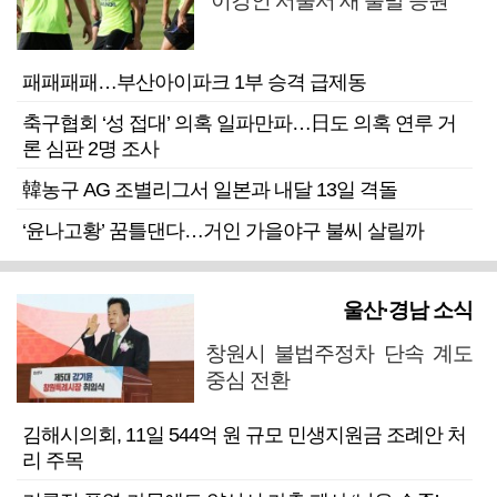
“이강인 서울서 새 출발 응원”
패패패패…부산아이파크 1부 승격 급제동
축구협회 ‘성 접대’ 의혹 일파만파…日도 의혹 연루 거
론 심판 2명 조사
韓농구 AG 조별리그서 일본과 내달 13일 격돌
‘윤나고황’ 꿈틀댄다…거인 가을야구 불씨 살릴까
울산·경남 소식
창원시 불법주정차 단속 계도
중심 전환
김해시의회, 11일 544억 원 규모 민생지원금 조례안 처
리 주목