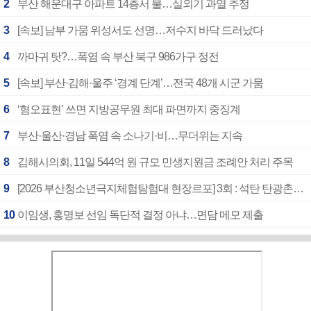
2
부산 해운대구 아파트 14층서 불…실외기 과열 추정
3
[속보] 남부 가뭄 위성서도 선명…저수지 바닥 드러났다
4
까마귀 탓?…폭염 속 부산 북구 986가구 정전
5
[속보] 부산·김해·울주 ‘경계 단계’…전국 48개 시군 가뭄
6
‘혐오표현’ 쓰면 지방공무원 최대 파면까지 중징계
7
부산·울산·경남 폭염 속 소나기·비…무더위는 지속
8
김해시의회, 11일 544억 원 규모 민생지원금 조례안 처리 주목
9
[2026 부산청소년극지체험탐험대 현장르포] 3회 : 석탄 탄광촌에서 북극 연구의 중심지로
10
이임생, 홍명보 선임 독단적 결정 아냐…면담 메모 제출