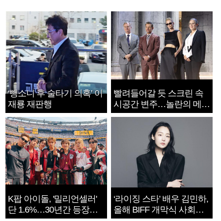
‘뺑소니 후 술타기 의혹’ 이
빨려들어갈 듯 스크린 속
재룡 재판행
시공간 변주…놀란의 메시
지는 ‘전쟁 속죄’
K팝 아이돌, '밀리언셀러'
‘라이징 스타’ 배우 김민하,
단 1.6%…30년간 등장
올해 BIFF 개막식 사회자
1182개팀 전수조사
확정