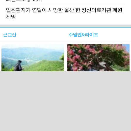
입원환자가 연달아 사망한 울산 한 정신의료기관 폐원
전망
근교산
주말엔&라이프
근교산&그너머…상주·문경
폭염보다 더 뜨거워라…100
청화산~시루봉
일을 붉게 불태울 ‘선비정신’
피었네
PC버전
엑스
페이스북
Copyright ⓒ 2015 All rights reserved by 국제신문