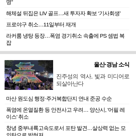
명”
해체설 뒤집은 LIV 골프…새 투자자 확보 ‘기사회생’
프로야구 취소…11일부터 재개
라커룸 냉탕 등장…폭염 경기취소 속출에 PS 셈법 복
잡
울산·경남 소식
진주성의 역사, 빛과 미디어로
되살아난다
마산 원도심 행정·주거복합단지 연내 준공 수순
폭염에 온열질환 등 안전사고 우려… 양산시, '어필 레
이스' 취소
창녕 중부내륙고속도로서 포탄 발견…살상력 없는 모
의탄으로 밝혀져