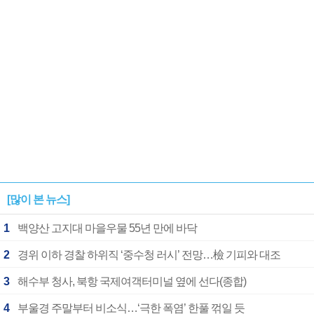
[많이 본 뉴스]
1
백양산 고지대 마을우물 55년 만에 바닥
2
경위 이하 경찰 하위직 ‘중수청 러시’ 전망…檢 기피와 대조
3
해수부 청사, 북항 국제여객터미널 옆에 선다(종합)
4
부울경 주말부터 비소식…‘극한 폭염’ 한풀 꺾일 듯