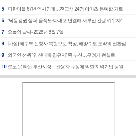
5
피란마을 67년 역사인데…전교생 24명 아미초 통폐합 기로
6
“낙동강권 삼락·을숙도·다대포 연결해 서부산 관광 키우자”
7
오늘의 날씨- 2026년 8월 7일
8
[사설] 해수부 신청사 북항으로 확정, 해양수도 도약의 전환점
9
외국인 선원 ‘인신매매 경유지’ 된 부산…우려가 현실로
10
르노 못 타는 부산시장…관용차 규정에 막힌 지역기업 응원