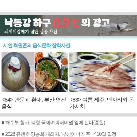
시인 최원준의 음식문화 잡학사전
<84> 관문과 환대, 부산 역전
<83> 여름 제주, 벤자리와 독
음식
가시치
■ 해수부 청사, 북항 국제여객터미널 옆에 선다(종합)
■ 2028 유엔 해양총회 개최지, ‘부산이냐 제주냐’ 10일 결정