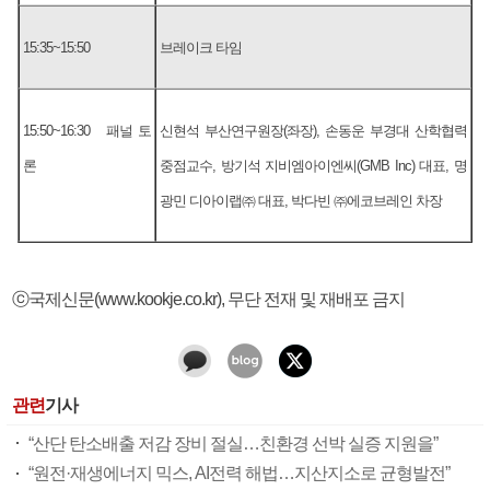
15:35~15:50
브레이크 타임
15:50~16:30 패널 토
신현석 부산연구원장(좌장), 손동운 부경대 산학협력
론
중점교수, 방기석 지비엠아이엔씨(GMB Inc) 대표, 명
광민 디아이랩㈜ 대표, 박다빈 ㈜에코브레인 차장
ⓒ국제신문(www.kookje.co.kr), 무단 전재 및 재배포 금지
관련
기사
“산단 탄소배출 저감 장비 절실…친환경 선박 실증 지원을”
“원전·재생에너지 믹스, AI전력 해법…지산지소로 균형발전”