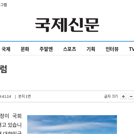
타그램
국제
문화
주말엔
스포츠
기획
인터뷰
T
포럼
9:41:14
| 본지 1면
글자 크기
정이 국회
겪고 있습니
돼 대한민국