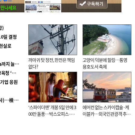
합)
10일 결정
 현실로
까마귀 탓 정전, 한전은 책임
고양이 덕분에 힐링…통영
■ 경남 농정 비전 ‘잘 사는 농촌’…스마트팜 1000㏊까지 늘린다
없다?
용호도서 축제
■ 교육혁신선도지 공모 코앞인데…구·군 난색에 교육청 ‘쩔쩔’
역기업 응원
■ 검사 신분 버리고 직급하향(10년 이하 저연차 검사)…檢 중수청행 기피
‘스파이더맨’ 개봉 5일 만에 3
에어컨 없는 스카이캡슐·케
00만 돌풍…박스오피스·예
이블카…외국인관광객 추억
매율 동시 1위
대신 고역 될라