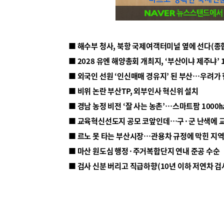
■ 해수부 청사, 북항 국제여객터미널 옆에 선다(종
■ 2028 유엔 해양총회 개최지, ‘부산이냐 제주냐’ 
■ 외국인 선원 ‘인신매매 경유지’ 된 부산…우려가
■ 비위 논란 부산TP, 외부인사 혁신위 설치
■ 르노 못 타는 부산시장…관용차 규정에 막힌 지
■ 마산 원도심 행정·주거복합단지 연내 준공 수순