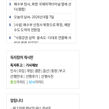
3
해수부 청사, 북항 국제여객터미널 옆에 선
다(종합)
4
오늘의 날씨- 2026년 8월 7일
5
[사설] 해수부 신청사 북항으로 확정, 해양
수도 도약의 전환점
6
“낙동강권 삼락·을숙도·다대포 연결해 서
부산 관광 키우자”
7
부울경 주말부터 비소식…‘극한 폭염’ 한풀
꺾일 듯
독자참여 게시판
8
피란마을 67년 역사인데…전교생 24명 아
독자투고
|
기사제보
미초 통폐합 기로
인사
|
모임
|
개업
|
결혼
|
출산
|
동정
|
부고
9
산행안내
외국인 선원 ‘인신매매 경유지’ 된 부산…
|
산행후기
|
산행사진
우려가 현실로
등산
가이드
|
낚시
가이드
10
수사독점 책임 커진 경찰, 방치사건 해결 부
랴부랴 속도전
알립니다
· 제 219회 한낮의 유U; 콘서트