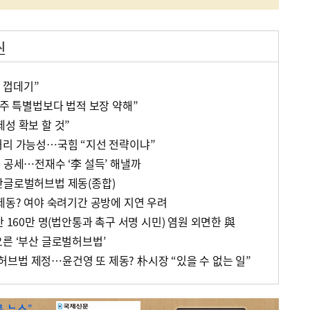
시
 껍데기”
제주 특별법보다 법적 보장 약해”
성 확보 할 것”
처리 가능성…국힘 “지선 전략이냐”
 공세…전재수 ‘李 설득’ 해낼까
산글로벌허브법 제동(종합)
제동? 여야 숙려기간 공방에 지연 우려
산 160만 명(법안통과 촉구 서명 시민) 염원 외면한 與
오른 ‘부산 글로벌허브법’
브법 제정…윤건영 또 제동? 朴시장 “있을 수 없는 일”