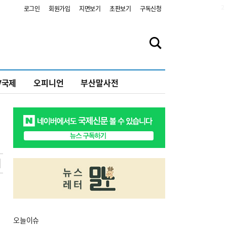
2
로그인
회원가입
지면보기
초판보기
구독신청
V국제
오피니언
부산말사전
오늘
이슈