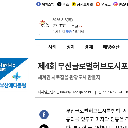
페이스북
엑스
카카오채널
유튜브
인스
사회
정치
경제
해양수산
제4회 부산글로벌허브도시
세계인 사로잡을 관광도시 만들자
디지털콘텐츠팀 inews@kookje.co.kr
| 입력 : 2024-12-10 1
부산글로벌허브도시특별법 제
통과를 앞두고 마지막 진통을 
다. 부산이 글로벌허브도시가 