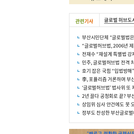
글로벌 허브도
관련
기사
부산시민단체 “글로벌법은
“글로벌허브법, 2006년 
전재수 “재설계 특별법 강제
민주, 글로벌허브법 전격 
호기 잡은 국힘 “입법방해”
李, 포퓰리즘 거론하며 부
‘글로벌허브법’ 법사위 또 
2년 끌다 공청회로 끝? 부
상임위 심사 안건에도 못 
정부도 찬성한 부산글로벌허