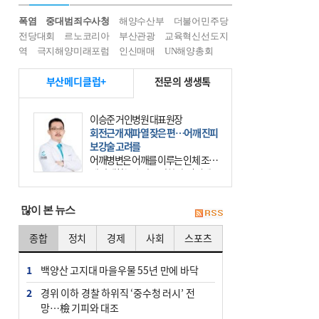
폭염
중대범죄수사청
해양수산부
더불어민주당
전당대회
르노코리아
부산관광
교육혁신선도지
역
극지해양미래포럼
인신매매
UN해양총회
부산메디클럽+
전문의 생생톡
이승준 거인병원 대표원장
회전근개 재파열 잦은 편…어깨 진피
보강술 고려를
어깨병변은 어깨를 이루는 인체 조직
에 발생하는 손상을 말한다. 여기에
는 오십견과 회전근개 증후군, 어깨
의 석회성 힘줄염 등이 있다. 국민건
많이 본 뉴스
강보험에 의하면 어깨병변
종합
정치
경제
사회
스포츠
1
백양산 고지대 마을우물 55년 만에 바닥
2
경위 이하 경찰 하위직 ‘중수청 러시’ 전
망…檢 기피와 대조