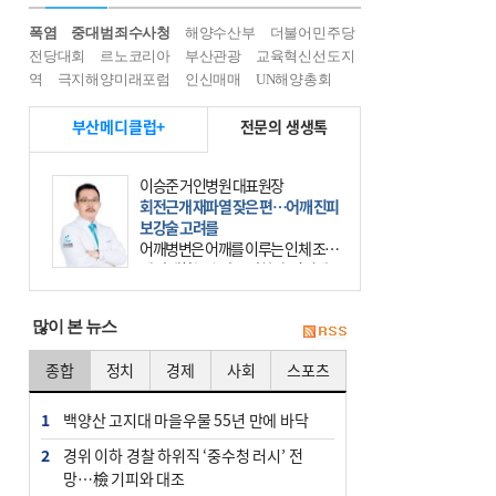
폭염
중대범죄수사청
해양수산부
더불어민주당
전당대회
르노코리아
부산관광
교육혁신선도지
역
극지해양미래포럼
인신매매
UN해양총회
부산메디클럽+
전문의 생생톡
이승준 거인병원 대표원장
회전근개 재파열 잦은 편…어깨 진피
보강술 고려를
어깨병변은 어깨를 이루는 인체 조직
에 발생하는 손상을 말한다. 여기에
는 오십견과 회전근개 증후군, 어깨
의 석회성 힘줄염 등이 있다. 국민건
많이 본 뉴스
강보험에 의하면 어깨병변
종합
정치
경제
사회
스포츠
1
백양산 고지대 마을우물 55년 만에 바닥
2
경위 이하 경찰 하위직 ‘중수청 러시’ 전
망…檢 기피와 대조