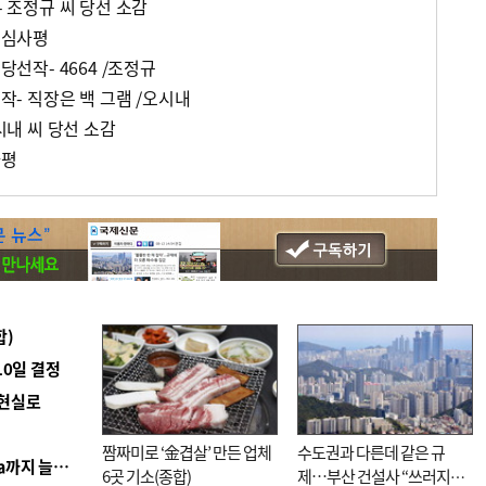
- 조정규 씨 당선 소감
설 심사평
 당선작- 4664 /조정규
선작- 직장은 백 그램 /오시내
오시내 씨 당선 소감
사평
합)
10일 결정
 현실로
짬짜미로 ‘金겹살’ 만든 업체
수도권과 다른데 같은 규
■ 경남 농정 비전 ‘잘 사는 농촌’…스마트팜 1000㏊까지 늘린다
6곳 기소(종합)
제…부산 건설사 “쓰러지기