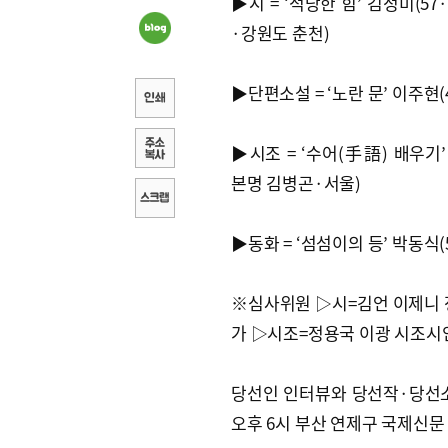
▶시 = ‘적당한 힘’ 김정미(5
·강원도 춘천)
▶단편소설 = ‘노란 문’ 이주현(
▶시조 = ‘수어(手語) 배우기’
본명 김병곤·서울)
▶동화 = ‘섬섬이의 등’ 박동식(
※심사위원 ▷시=김언 이제니 
가 ▷시조=정용국 이광 시조시
당선인 인터뷰와 당선작·당선소감
오후 6시 부산 연제구 국제신문