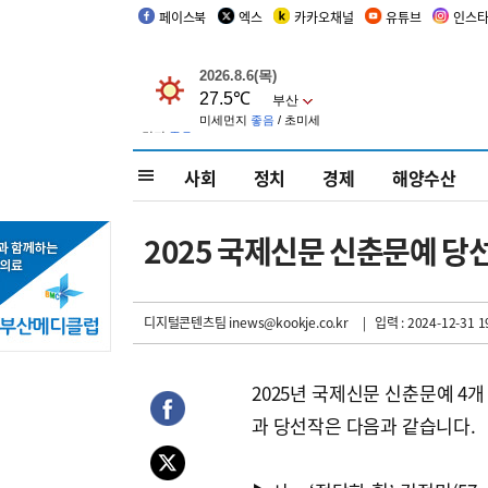
페이스북
엑스
카카오채널
유튜브
인스
사회
정치
경제
해양수산
2025 국제신문 신춘문예 당
디지털콘텐츠팀 inews@kookje.co.kr
| 입력 : 2024-12-31 1
2025년 국제신문 신춘문예 4개
과 당선작은 다음과 같습니다.