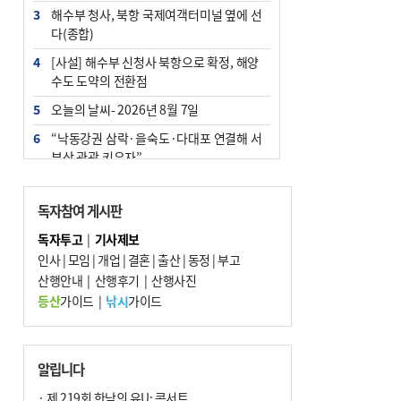
3
해수부 청사, 북항 국제여객터미널 옆에 선
다(종합)
4
[사설] 해수부 신청사 북항으로 확정, 해양
수도 도약의 전환점
5
오늘의 날씨- 2026년 8월 7일
6
“낙동강권 삼락·을숙도·다대포 연결해 서
부산 관광 키우자”
7
부울경 주말부터 비소식…‘극한 폭염’ 한풀
꺾일 듯
독자참여 게시판
8
피란마을 67년 역사인데…전교생 24명 아
독자투고
|
기사제보
미초 통폐합 기로
인사
|
모임
|
개업
|
결혼
|
출산
|
동정
|
부고
9
산행안내
교육혁신선도지 공모 코앞인데…구·군 난
|
산행후기
|
산행사진
색에 교육청 ‘쩔쩔’
등산
가이드
|
낚시
가이드
10
2028 유엔 해양총회 개최지, ‘부산이냐 제
주냐’ 10일 결정
알립니다
· 제 219회 한낮의 유U; 콘서트