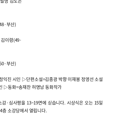
7·필명 김도은
48·부산)
 김이령(49·
50·부산)
정익진 시인 ▷단편소설=김종광 박향 이재봉 정영선 소설
인 ▷동화=송재찬 허명남 동화작가
·심사평을 13~19면에 싣습니다. 시상식은 오는 15일
 4층 소강당에서 열립니다.