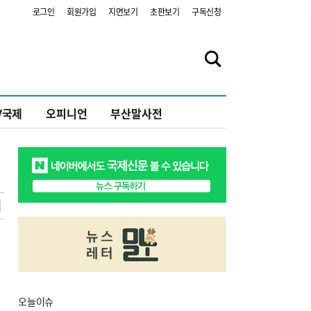
2
로그인
회원가입
지면보기
초판보기
구독신청
V국제
오피니언
부산말사전
오늘
이슈