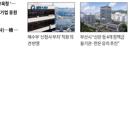
■ 교육혁신선도지 공모 코앞인데…구·군 난색에 교육청 ‘쩔쩔’
직전”
역기업 응원
■ 검사 신분 버리고 직급하향(10년 이하 저연차 검사)…檢 중수청행 기피
해수부 ‘신청사 부지’ 직원 의
부산시 “산은 등 4개 정책금
견 반영
융기관·한은 유치 추진”