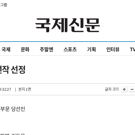
타그램
국제
문화
주말엔
스포츠
기획
인터뷰
T
선작 선정
9:32:27
| 본지 1면
글자 크기
 부문 당선인