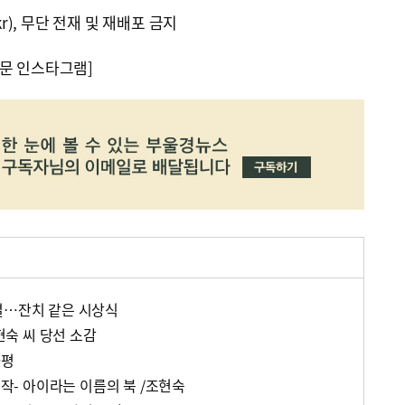
kr), 무단 전재 및 재배포 금지
문 인스타그램]
별…잔치 같은 시상식
조현숙 씨 당선 소감
사평
선작- 아이라는 이름의 북 /조현숙