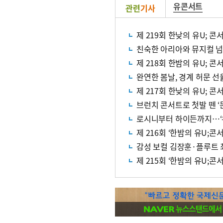
유콘서트
관련
기사
제 219회 한낮의 유U; 콘
친숙한 아리아와 뮤지컬 넘
제 218회 한밤의 유U; 콘
완연한 봄날, 경계 허문 선
제 217회 한낮의 유U; 콘
브런치 콘서트로 첫발 뗀 ‘
로시니부터 하이든까지…‘유
제 216회 ‘한밤의 유U;콘서
감성 보컬 김장훈·플루트 최
제 215회 ‘한밤의 유U;콘서