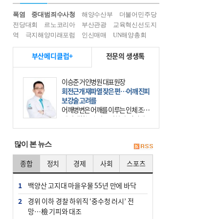
폭염
중대범죄수사청
해양수산부
더불어민주당
전당대회
르노코리아
부산관광
교육혁신선도지
역
극지해양미래포럼
인신매매
UN해양총회
부산메디클럽+
전문의 생생톡
이승준 거인병원 대표원장
회전근개 재파열 잦은 편…어깨 진피
보강술 고려를
어깨병변은 어깨를 이루는 인체 조직
에 발생하는 손상을 말한다. 여기에
는 오십견과 회전근개 증후군, 어깨
의 석회성 힘줄염 등이 있다. 국민건
많이 본 뉴스
강보험에 의하면 어깨병변
종합
정치
경제
사회
스포츠
1
백양산 고지대 마을우물 55년 만에 바닥
2
경위 이하 경찰 하위직 ‘중수청 러시’ 전
망…檢 기피와 대조