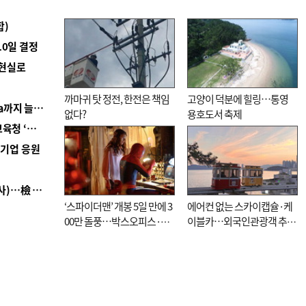
합)
10일 결정
 현실로
까마귀 탓 정전, 한전은 책임
고양이 덕분에 힐링…통영
■ 경남 농정 비전 ‘잘 사는 농촌’…스마트팜 1000㏊까지 늘린다
없다?
용호도서 축제
■ 교육혁신선도지 공모 코앞인데…구·군 난색에 교육청 ‘쩔쩔’
역기업 응원
■ 검사 신분 버리고 직급하향(10년 이하 저연차 검사)…檢 중수청행 기피
‘스파이더맨’ 개봉 5일 만에 3
에어컨 없는 스카이캡슐·케
00만 돌풍…박스오피스·예
이블카…외국인관광객 추억
매율 동시 1위
대신 고역 될라