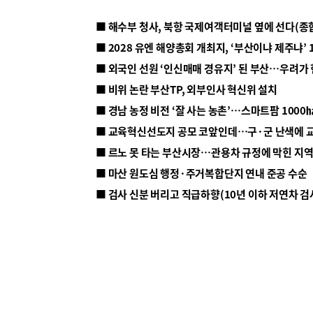
■ 해수부 청사, 북항 국제여객터미널 옆에 선다(종
■ 2028 유엔 해양총회 개최지, ‘부산이냐 제주냐’ 
■ 외국인 선원 ‘인신매매 경유지’ 된 부산…우려가
■ 비위 논란 부산TP, 외부인사 혁신위 설치
■ 르노 못 타는 부산시장…관용차 규정에 막힌 지
■ 마산 원도심 행정·주거복합단지 연내 준공 수순