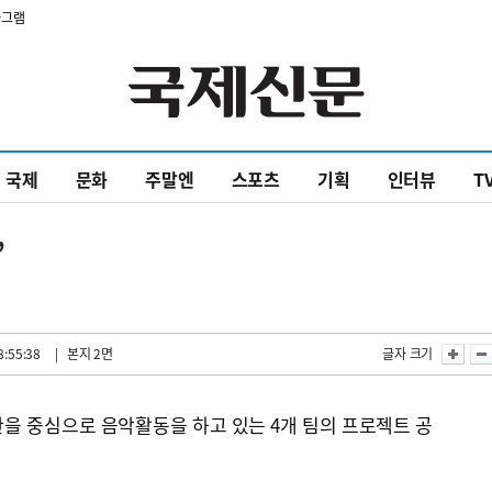
타그램
국제
문화
주말엔
스포츠
기획
인터뷰
T
’
8:55:38
| 본지 2면
글자 크기
부산을 중심으로 음악활동을 하고 있는 4개 팀의 프로젝트 공