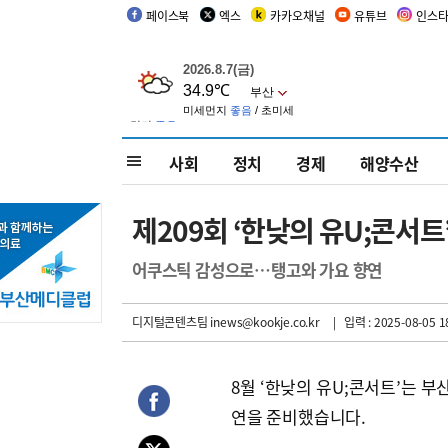
페이스북
엑스
카카오채널
유튜브
인스
사회
정치
경제
해양수산
제209회 ‘한낮의 유U;콘서트
어쿠스틱 감성으로…탱고와 가요 향연
디지털콘텐츠팀 inews@kookje.co.kr
| 입력 : 2025-08-05 1
8월 ‘한낮의 유U;콘서트’는 
연을 준비했습니다.