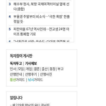
3
해수부 청사, 북항 국제여객터미널 옆에 선
다(종합)
4
부울경 주말부터 비소식…‘극한 폭염’ 한풀
꺾일 듯
5
피란마을 67년 역사인데…전교생 24명 아
미초 통폐합 기로
6
“낙동강권 삼락·을숙도·다대포 연결해 서
부산 관광 키우자”
7
오늘의 날씨- 2026년 8월 7일
독자참여 게시판
8
[사설] 해수부 신청사 북항으로 확정, 해양
독자투고
|
기사제보
수도 도약의 전환점
인사
|
모임
|
개업
|
결혼
|
출산
|
동정
|
부고
9
산행안내
외국인 선원 ‘인신매매 경유지’ 된 부산…
|
산행후기
|
산행사진
우려가 현실로
등산
가이드
|
낚시
가이드
10
르노 못 타는 부산시장…관용차 규정에 막
힌 지역기업 응원
알립니다
· 제 219회 한낮의 유U; 콘서트