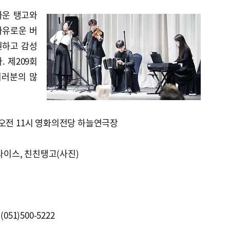
까운 탱고와
자유로운 버
원하고 감성
 제209회
여러분의 많
수) 오전 11시 영화의전당 하늘연극장
라다이스, 친친탱고(사진)
51)500-5222