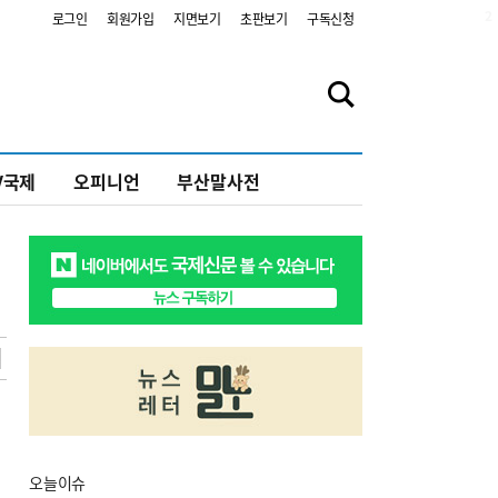
2
로그인
회원가입
지면보기
초판보기
구독신청
V국제
오피니언
부산말사전
오늘
이슈