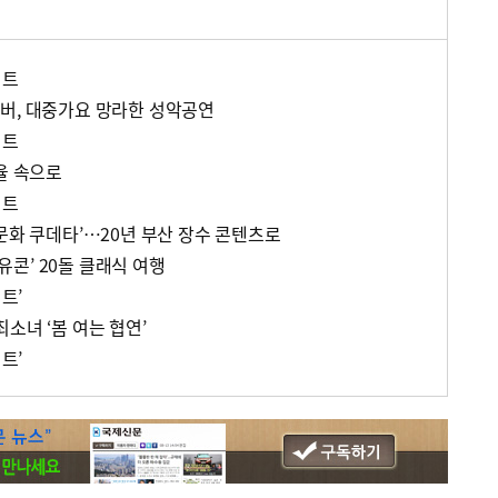
서트
버, 대중가요 망라한 성악공연
서트
율 속으로
서트
문화 쿠데타’…20년 부산 장수 콘텐츠로
콘’ 20돌 클래식 여행
트’
소녀 ‘봄 여는 협연’
트’