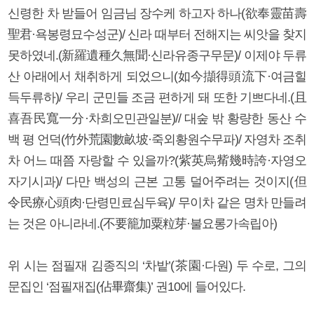
신령한 차 받들어 임금님 장수케 하고자 하나(欲奉靈苗壽
聖君·욕봉령묘수성군)/ 신라 때부터 전해지는 씨앗을 찾지
못하였네.(新羅遺種久無聞·신라유종구무문)/ 이제야 두류
산 아래에서 채취하게 되었으니(如今擷得頭流下·여금힐
득두류하)/ 우리 군민들 조금 편하게 돼 또한 기쁘다네.(且
喜吾民寬一分·차희오민관일분)// 대숲 밖 황량한 동산 수
백 평 언덕(竹外荒園數畝坡·죽외황원수무파)/ 자영차 조취
차 어느 때쯤 자랑할 수 있을까?(紫英烏觜幾時誇·자영오
자기시과)/ 다만 백성의 근본 고통 덜어주려는 것이지(但
令民療心頭肉·단령민료심두육)/ 무이차 같은 명차 만들려
는 것은 아니라네.(不要籠加粟粒芽·불요롱가속립아)
위 시는 점필재 김종직의 ‘차밭’(茶園·다원) 두 수로, 그의
문집인 ‘점필재집(佔畢齋集)’ 권10에 들어있다.