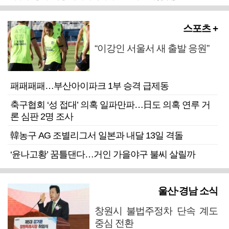
스포츠 +
“이강인 서울서 새 출발 응원”
패패패패…부산아이파크 1부 승격 급제동
축구협회 ‘성 접대’ 의혹 일파만파…日도 의혹 연루 거
론 심판 2명 조사
韓농구 AG 조별리그서 일본과 내달 13일 격돌
‘윤나고황’ 꿈틀댄다…거인 가을야구 불씨 살릴까
울산·경남 소식
창원시 불법주정차 단속 계도
중심 전환