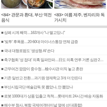
<84> 관문과 환대, 부산 역전
<83> 여름 제주, 벤자리와 독
음식
가시치
■ 상폐 시계 째깍…163개사 “나 떨고있니”
■ ‘빚투’ 후폭풍…20·60대 마이너스통장 연체 급증
■ 국내 대형로펌도 ‘생성형 AI’ 쓴다
■ 축구협회 ‘성 접대’ 의혹 일파만파…日도 의혹 연루 거론 심판 2명 조사
■ 근무여건 깜깜이 중수청…檢수사관 이직 놓고 혼란
■ 기존 일반고 전환…과기원 영재학교 3개 더 만든다
■ 부산시립극단 예술감독 못 뽑았나, 안 뽑았나
■ 로봇 1000대가 상품 입출고 척척…롯데마트 24시간 배송 자동화
■ 해수부 청사, 북항 국제여객터미널 옆에 선다(종합)