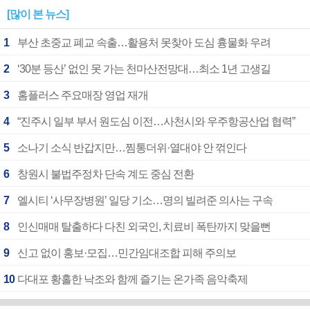
[많이 본 뉴스]
1
부산 초중교 폐교 속출…활용처 못찾아 도심 흉물화 우려
2
‘30분 등산’ 없인 못 가는 천마산전망대…최소 1년 고생길
3
홈플러스 주요매장 영업 재개
4
“진주시 일부 부서 원도심 이전…사천시와 우주항공산업 협력”
5
소나기 소식 반갑지만…찜통더위·열대야 안 꺾인다
6
창원시 불법주정차 단속 계도 중심 전환
7
엘시티 ‘사무장병원’ 일당 기소…명의 빌려준 의사는 구속
8
인신매매 탈출하다 다친 외국인, 치료비 폭탄까지 맞을뻔
9
신고 없이 홍보·모집…민간임대조합 피해 주의보
10
다대포 황홀한 낙조와 함께 즐기는 온가족 음악축제