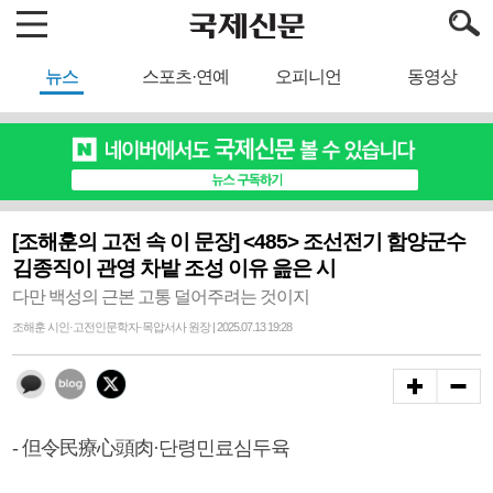
뉴스
스포츠·연예
오피니언
동영상
[조해훈의 고전 속 이 문장] <485> 조선전기 함양군수
김종직이 관영 차밭 조성 이유 읊은 시
다만 백성의 근본 고통 덜어주려는 것이지
조해훈 시인·고전인문학자·목압서사 원장 | 2025.07.13 19:28
- 但令民療心頭肉·단령민료심두육