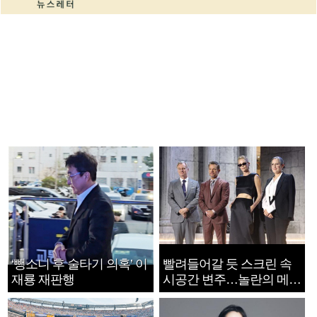
‘뺑소니 후 술타기 의혹’ 이
빨려들어갈 듯 스크린 속
재룡 재판행
시공간 변주…놀란의 메시
지는 ‘전쟁 속죄’