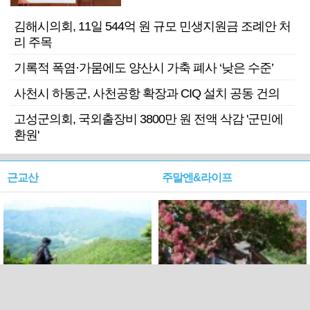
김해시의회, 11일 544억 원 규모 민생지원금 조례안 처
리 주목
기록적 폭염·가뭄에도 양산시 가축 폐사 ‘낮은 수준’
사천시 하동군, 사천공항 확장과 CIQ 설치 공동 건의
고성군의회, 국외출장비 3800만 원 전액 삭감 '군민에
환원'
근교산
주말엔&라이프
근교산&그너머…상주·문경
폭염보다 더 뜨거워라…100