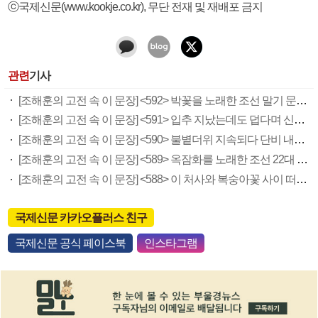
ⓒ국제신문(www.kookje.co.kr), 무단 전재 및 재배포 금지
관련
기사
[조해훈의 고전 속 이 문장] <592> 박꽃을 노래한 조선 말기 문사 이만도
[조해훈의 고전 속 이 문장] <591> 입추 지났는데도 덥다며 신유안에게 보낸 박규수의 편지
[조해훈의 고전 속 이 문장] <590> 불볕더위 지속되다 단비 내려 시 읊은 조선 후기 신익전
[조해훈의 고전 속 이 문장] <589> 옥잠화를 노래한 조선 22대 왕 정조의 시
[조해훈의 고전 속 이 문장] <588> 이 처사와 복숭아꽃 사이 떠다닌 일 읊은 최광유의 시
국제신문 카카오플러스 친구
국제신문 공식 페이스북
인스타그램