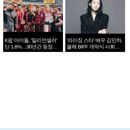
K팝 아이돌, '밀리언셀러'
‘라이징 스타’ 배우 김민하,
단 1.6%…30년간 등장
올해 BIFF 개막식 사회자
1182개팀 전수조사
확정