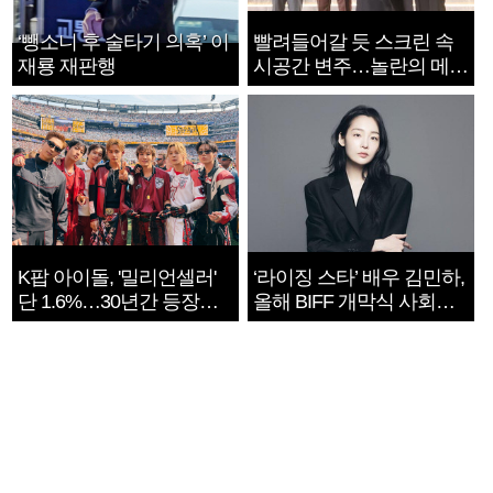
‘뺑소니 후 술타기 의혹’ 이
빨려들어갈 듯 스크린 속
재룡 재판행
시공간 변주…놀란의 메시
지는 ‘전쟁 속죄’
K팝 아이돌, '밀리언셀러'
‘라이징 스타’ 배우 김민하,
단 1.6%…30년간 등장
올해 BIFF 개막식 사회자
1182개팀 전수조사
확정