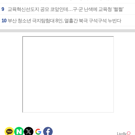
9
교육혁신선도지 공모 코앞인데…구·군 난색에 교육청 ‘쩔쩔’
10
부산 청소년 극지탐험대 8인, 열흘간 북극 구석구석 누빈다