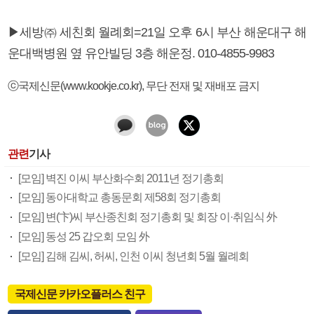
▶세방㈜ 세친회 월례회=21일 오후 6시 부산 해운대구 해
운대백병원 옆 유안빌딩 3층 해운정. 010-4855-9983
ⓒ국제신문(www.kookje.co.kr), 무단 전재 및 재배포 금지
관련
기사
[모임] 벽진 이씨 부산화수회 2011년 정기총회
[모임] 동아대학교 총동문회 제58회 정기총회
[모임] 변(卞)씨 부산종친회 정기총회 및 회장 이·취임식 外
[모임] 동성 25 갑오회 모임 外
[모임] 김해 김씨, 허씨, 인천 이씨 청년회 5월 월례회
국제신문 카카오플러스 친구