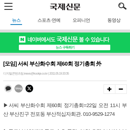
뉴스
스포츠·연예
오피니언
동영상
[모임] 서씨 부산화수회 제60회 정기총회 外
디지털콘텐츠팀 inews@kookje.co.kr | 2011.05.19 20:35
▶서씨 부산화수회 제60회 정기총회=22일 오전 11시 부
산 부산진구 전포동 부산적십자회관. 010-9529-1274