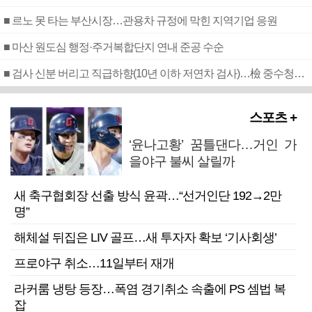
■ 르노 못 타는 부산시장…관용차 규정에 막힌 지역기업 응원
■ 마산 원도심 행정·주거복합단지 연내 준공 수순
■ 검사 신분 버리고 직급하향(10년 이하 저연차 검사)…檢 중수청행 기피
스포츠 +
‘윤나고황’ 꿈틀댄다…거인 가
을야구 불씨 살릴까
새 축구협회장 선출 방식 윤곽…“선거인단 192→2만
명”
해체설 뒤집은 LIV 골프…새 투자자 확보 ‘기사회생’
프로야구 취소…11일부터 재개
라커룸 냉탕 등장…폭염 경기취소 속출에 PS 셈법 복
잡