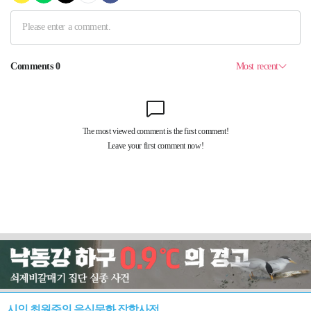
시인 최원준의 음식문화 잡학사전