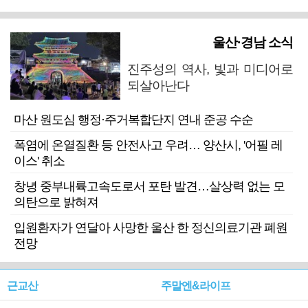
울산·경남 소식
진주성의 역사, 빛과 미디어로
되살아난다
마산 원도심 행정·주거복합단지 연내 준공 수순
폭염에 온열질환 등 안전사고 우려… 양산시, '어필 레
이스' 취소
창녕 중부내륙고속도로서 포탄 발견…살상력 없는 모
의탄으로 밝혀져
입원환자가 연달아 사망한 울산 한 정신의료기관 폐원
전망
근교산
주말엔&라이프