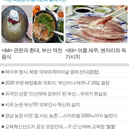
<84> 관문과 환대, 부산 역전
<83> 여름 제주, 벤자리와 독
음식
가시치
■ 해수부 청사, 북항 국제여객터미널 옆에 선다(종합)
■ 2028 유엔 해양총회 개최지, ‘부산이냐 제주냐’ 10일 결정
■ 외국인 선원 ‘인신매매 경유지’ 된 부산…우려가 현실로
■ 비위 논란 부산TP, 외부인사 혁신위 설치
■ 경남 농정 비전 ‘잘 사는 농촌’…스마트팜 1000㏊까지 늘린다
■ 교육혁신선도지 공모 코앞인데…구·군 난색에 교육청 ‘쩔쩔’