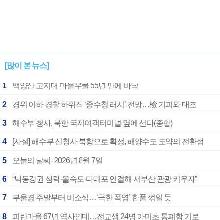
[많이 본 뉴스]
1
백양산 고지대 마을우물 55년 만에 바닥
2
경위 이하 경찰 하위직 ‘중수청 러시’ 전망…檢 기피와 대조
3
해수부 청사, 북항 국제여객터미널 옆에 선다(종합)
4
[사설] 해수부 신청사 북항으로 확정, 해양수도 도약의 전환점
5
오늘의 날씨- 2026년 8월 7일
6
“낙동강권 삼락·을숙도·다대포 연결해 서부산 관광 키우자”
7
부울경 주말부터 비소식…‘극한 폭염’ 한풀 꺾일 듯
8
피란마을 67년 역사인데…전교생 24명 아미초 통폐합 기로