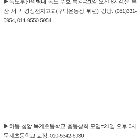
▶독도부산의병대 독도 수호 특강=21일 오전 8시40분 부
산 서구 경성전자고교(구덕운동장 뒤편) 강당. (051)331-
5954, 011-9550-5954
▶하동 청암 묵계초등학교 총동창회 모임=21일 오후 6시
묵계초등학교 교정. 010-5342-6930